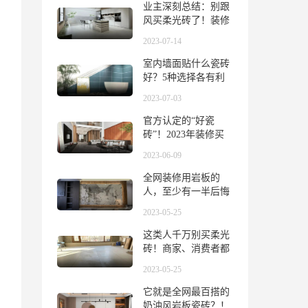
业主深刻总结：别跟
风买柔光砖了！装修
必须选这种瓷砖
2023-07-14
室内墙面贴什么瓷砖
好？5种选择各有利
弊，信息量很大……
2023-07-03
官方认定的“好瓷
砖”！2023年装修买
砖必看榜单来了
2023-06-09
全网装修用岩板的
人，至少有一半后悔
了！直呼“如果能重
2023-05-25
来”
这类人千万别买柔光
砖！商家、消费者都
被“坑惨了”
2023-05-25
它就是全网最百搭的
奶油风岩板瓷砖？！