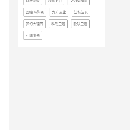
双庆瓷砖
冠珠卫浴
艾俐缇陶瓷
23度海陶瓷
九方瓦业
法标洁具
梦幻大理石
科勒卫浴
欧联卫浴
利辉陶瓷