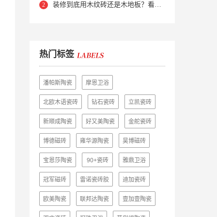
装修到底用木纹砖还是木地板？看完再做决定
热门标签
潘帕斯陶瓷
摩恩卫浴
北欧木语瓷砖
钻石瓷砖
立凯瓷砖
新顺成陶瓷
好又美陶瓷
金舵瓷砖
博德磁砖
雍华源陶瓷
昊博磁砖
宝恩莎陶瓷
90+瓷砖
雅鼎卫浴
冠军磁砖
雷诺瓷砖胶
迪加瓷砖
欧美陶瓷
联邦达陶瓷
壹加壹陶瓷