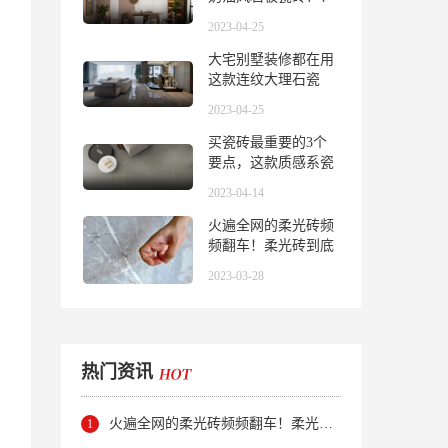
看完不得不服……
2023-04-25
大宅别墅装修都在用
这款连纹大理石瓷
砖！效果绝绝子！
2023-04-25
买瓷砖最重要的3个
要点，这款质感系瓷
砖全都满足了！
2023-04-14
火遍全网的柔光砖频
频翻车！柔光砖到底
怎么选？
2023-03-28
热门资讯
火遍全网的柔光砖频频翻车！柔光砖到底怎么选？