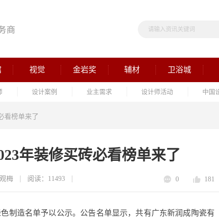
馆
视觉
金岩奖
辅材
卫浴城
师
设计案例
业主需求
设计师活动
中国
砖必看榜单来了
023年装修买砖必看榜单来了
观梅
阅读：11493
0
181
度绿色制造名单予以公示。公告名单显示，共有广东新润成陶瓷有