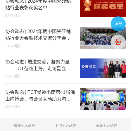
协会动态 | 2024年度中国瓷砖粘
贴行业表彰获奖名单
5225阅读
海报
协会动态 | 2024年度中国瓷砖铺
贴行业大会暨技术交流分享会圆
满召开！
5164阅读
协会动态 | 增进交流，凝聚力量
——TCT莅临上海，走访副会长
单位牛元
3315阅读
协会动态 | TCT受邀出席第41届佛
山陶博会，与会员互动助力陶瓷
行业创新
3949阅读
陶瓷十大品牌
卫浴十大品牌
瓷砖十大品牌