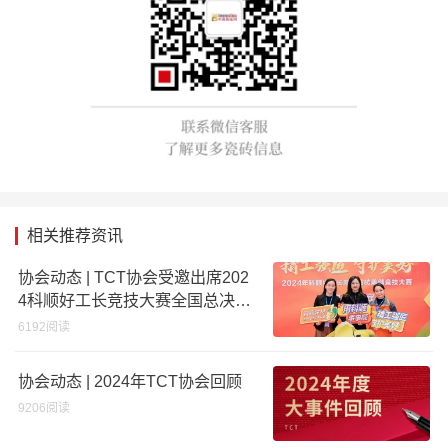
相关推荐资讯
协会动态 | TCT协会受邀出席202
4科顺好工长竞技大赛全国总决
赛！
6192阅读
协会动态 | 2024年TCT协会回顾
9206阅读