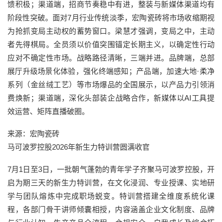
馈积极；渠道端，招商节奏稳中有进，整装与新媒体渠道均有
阶段性突破。面对7月行业传统淡季，宏陶瓷砖将市场收缩期视
为抢抓变局主动权的蓄势窗口。梁慧才强调，变局之中，主动
者先得棋局。全员须以价值突围锚定长期主义，以确定性行动
应对不确定性市场。战略路径清晰，三端并进。品牌端，总部
展厅升级场景化体验，强化终端感知；产品端，加速大地·柔净
系列（金丝绒工艺）等市场爆品的全国展示，以产品力引领消
费焕新；渠道端，深化头部装企战略合作，新媒体以AI工具提
效运营、矩阵直播破圈。
来源：宏陶瓷砖
马可波罗控股2026年新生力特训营圆满收官
7月1日至3日，一批朝气蓬勃的青年学子齐聚马可波罗控股，开
启为期三天的新生力特训营，在文化浸润、专业授课、实地研
学与团队熔炼中完成职场蜕变。特训营搭建全维度系统化课
程，各部门骨干讲师倾囊相授，内容涵盖企业文化制度、品牌