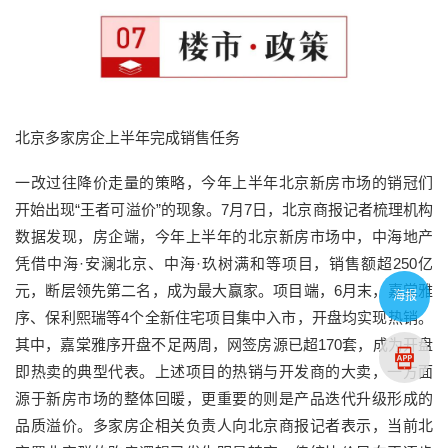
北京多家房企上半年完成销售任务
一改过往降价走量的策略，今年上半年北京新房市场的销冠们
开始出现“王者可溢价”的现象。7月7日，北京商报记者梳理机构
数据发现，房企端，今年上半年的北京新房市场中，中海地产
凭借中海·安澜北京、中海·玖树满和等项目，销售额超250亿
元，断层领先第二名，成为最大赢家。项目端，6月末，嘉棠雅
海报
序、保利熙瑞等4个全新住宅项目集中入市，开盘均实现热销。
其中，嘉棠雅序开盘不足两周，网签房源已超170套，成为开盘
即热卖的典型代表。上述项目的热销与开发商的大卖，一方面
源于新房市场的整体回暖，更重要的则是产品迭代升级形成的
品质溢价。多家房企相关负责人向北京商报记者表示，当前北