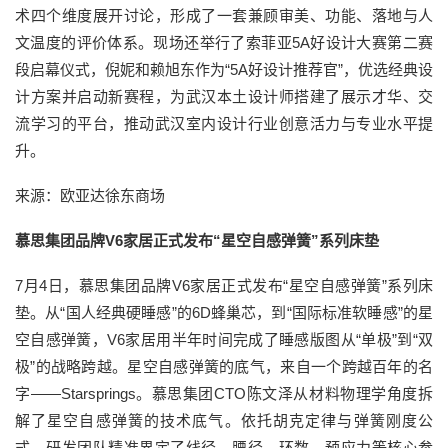
术四个维度展开讨论，形成了一套兼顾审美、功能、落地与人
文温度的评价体系。现场还举行了索菲亚5A好设计大赛第二赛
段启幕仪式，倪妮和赖旭东作为“5A好设计推荐官”，优选经典设
计方案并启动新赛程，为武汉本土设计师搭建了展示才华、交
流学习的平台，推动武汉室内设计行业创意活力与专业水平提
升。
来源：欧亚达徐东商场
慕思集团品牌V6家居正式发布“星空自感弹簧”系列床垫
7月4日，慕思集团品牌V6家居正式发布“星空自感弹簧”系列床
垫。从“国人经典硬睡感”的6D蜂巢芯，到“国际标准软睡感”的星
空自感弹簧，V6家居用半年时间完成了睡感版图从“单极”到“双
极”的战略跨越。星空自感弹簧的底气，来自一个跨越百年的名
字——Starsprings。慕思集团CTO陈文泽从材料物理学角度拆
解了星空自感弹簧的技术底气。依托胡克定律与弹簧刚度公
式，研发团队精准界定了线径、腰径、环数、预应力等核心参