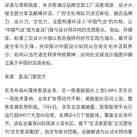
深度与思辨高度，本次将通过品牌总部工厂深度溯源、设计大
咖主题分享及巅峰对话、广府文化地标沉浸式体验，融合品牌
力、设计力、文化力，全面构建并深入“中国气派”的内核，让
“中国气派”成为皇派门窗与设计师共鸣的灵感原点。张灿、孙建
亚、赵睿三位设计大咖以各自独特的创作实践为锚点，展开深
度分享与交锋，共同探讨中国设计如何从在地文化中汲取养
分、如何以当代语言转译传统精神、如何在全球设计版图中确
立属于中国的话语坐标。
来源：皇派门窗官方
京东布局AI落地家装业务，近一周美股股价上涨5.68% 京东近
一周技术落地、业务扩张等动作不断，美股股价区间上涨，整
体发展态势积极。7月4日，京东云总裁披露，其智能体平台已
运行超400个大型AI应用、支撑近4万个智能体，覆盖全业务环
节。这标志着其AI应用进入深水区。旗下“生活家家居”正式更名
为“京东家装集团”，由京东绝对控股。这被解读为从试水转向重