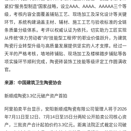
紧扣“服务型制造”国家战略，设立AAA、AAAA、AAAAA三个等
级，考核内容全面覆盖铺贴工艺、现场加工及深化设计等关键
环节，系统构建涵盖主材、辅材、施工工艺与验收标准的全链
条质量分级体系。考评以权威认证为依托，切实助力工匠实现
从传统“体力劳动者”向“技能型工程师”的职业价值跃升，为建筑
陶瓷行业转型升级与高质量发展提供坚实的人才支撑。经过一
天半的严格考核，墙地砖铺贴、现场加工及楼梯踏步铺贴等各
项实操环节顺利完成，陶瓷砖装饰工技能等级评定工作圆满收
官。
来源：中国建筑卫生陶瓷协会
新顺成陶瓷3.3亿元破产资产首拍
阿里拍卖平台显示，安阳新顺成陶瓷有限公司管理人将于2026
年7月11日至12日、7月14日至15日分两轮公开拍卖公司核心资
产，三批资产合计起拍价约3.3亿元。距离法院正式裁定公司破