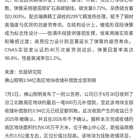
数。弹簧采用德国原矿石高碳钢线，碳含量0.72%、杂质硫含量
仅0.003%，配合瑞典精工调校的295℃精准热处理，赋予了钢材
高强度与优异的抗疲劳寿命。在结构设计上，橄榄形双段弹簧
成为标志性设计——饱满中段提供强韧支撑，收束两端实现柔
和睡感过渡；高预应力设计则显著延长了弹簧的疲劳寿命。
CNAS实验室认证的40万次疲劳测试后，弹簧回复率高达
98.8%，性能衰减率仅1.2%。
来源：优居研究院
佛山照明3.94亿南区地块收储补偿款全部到账
7月1日，佛山照明发布了一则公告称，公司已于6月30日收到了
汾江北路南区地块的最后一笔600万元补偿款，至此该地块全部
收储补偿款约3.94亿元已经足额到账。此次收款产生的收益已于
2025年被确认，并且在2026年不予确认。据称本次完成收储的
南区地块面积约为6.05万平方米，位于佛山中心区，距祖庙商圈
大约3.5公里左右，区位价值比较高。该地块为挂账收储项目，