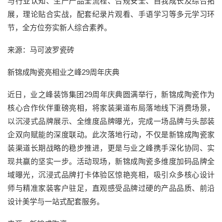
与行业认知、生产产品全流程、合规安全、自我成长及综合拓
展，理论贴合实战，配套纪录片观看、手语学习等多元学习环
节，全方位夯实新人综合素养。
来源：马可波罗瓷砖
新锦成陶瓷亮相业之峰29周年庆典
近日，业之峰装饰集团29周年庆典圆满举行，新锦成陶瓷作为
核心合作伙伴重磅亮相，将家装渠道布局落地线下消费场景，
以沉浸式品牌展示、全维度品牌曝光，完成一场品牌与头部装
企双向赋能的深度联动。此次落地行动，不仅是新锦成陶瓷家
装渠道长期战略的稳步推进，更是与业之峰携手深化协同、实
现共赢的坚实一步。活动现场，新锦成陶瓷多维度加码品牌全
域曝光，沉浸式品牌打卡体验区惊艳亮相，吸引众多核心设计
师与精准家装客户驻足，直观感受品牌过硬的产品品质、前沿
设计美学与一站式配套服务。