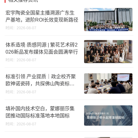
宏宇陶瓷全国星主播溯源广东生
产基地，进阶ROI长效变现新路径
时间：2026-08-07
体系造境·质感同源 | 繁花艺术砖2
026新品发布媒体见面会圆满举行
时间：2026-08-07
标准引领 产业提质｜政企校齐聚
欧神诺瓷砖，共探佛山陶瓷标准
化发展新路径
时间：2026-08-07
填补国内技术空白，蒙娜丽莎集
团推动国际标准落地本地国标
时间：2026-08-07