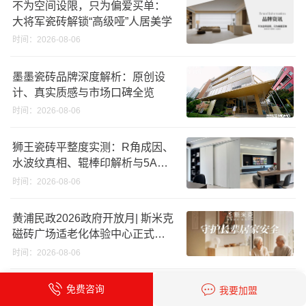
不为空间设限，只为偏爱买单：
大将军瓷砖解锁“高级哑”人居美学
时间：2026-08-06
墨墨瓷砖品牌深度解析：原创设
计、真实质感与市场口碑全览
时间：2026-08-06
狮王瓷砖平整度实测：R角成因、
水波纹真相、辊棒印解析与5A标
准选购指南
时间：2026-08-06
黄浦民政2026政府开放月| 斯米克
磁砖广场适老化体验中心正式亮
相
时间：2026-08-06
逆势启新，稳赢新局｜宏陶瓷砖
免费咨询
我要加盟
总部展厅焕新升级开工大吉