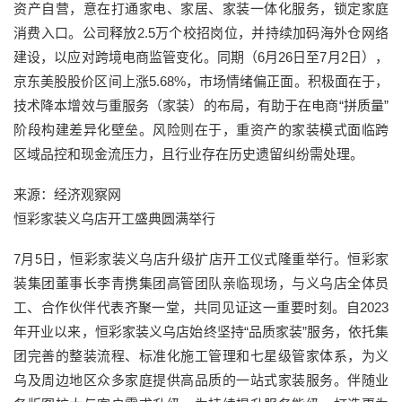
资产自营，意在打通家电、家居、家装一体化服务，锁定家庭
消费入口。公司释放2.5万个校招岗位，并持续加码海外仓网络
建设，以应对跨境电商监管变化。同期（6月26日至7月2日），
京东美股股价区间上涨5.68%，市场情绪偏正面。积极面在于，
技术降本增效与重服务（家装）的布局，有助于在电商“拼质量”
阶段构建差异化壁垒。风险则在于，重资产的家装模式面临跨
区域品控和现金流压力，且行业存在历史遗留纠纷需处理。
来源：经济观察网
恒彩家装义乌店开工盛典圆满举行
7月5日，恒彩家装义乌店升级扩店开工仪式隆重举行。恒彩家
装集团董事长李青携集团高管团队亲临现场，与义乌店全体员
工、合作伙伴代表齐聚一堂，共同见证这一重要时刻。自2023
年开业以来，恒彩家装义乌店始终坚持“品质家装”服务，依托集
团完善的整装流程、标准化施工管理和七星级管家体系，为义
乌及周边地区众多家庭提供高品质的一站式家装服务。伴随业