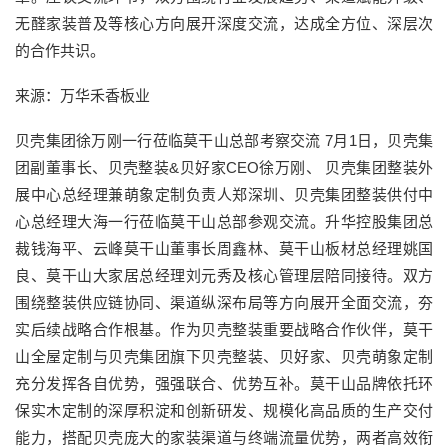
无醛家装普及等核心方向展开深度交流，达成全方位、深层次
的合作共识。
来源：万华禾香板业
贝壳集团徐万刚一行莅临莫干山总部考察交流 7月1日，贝壳集
团副董事长、贝壳整装&贝好家CEO徐万刚、 贝壳集团整装外
展中心总经理兼萌象定制负责人郑深圳、贝壳集团整装供付中
心总经理大海一行莅临莫干山总部参观交流。升华控股集团总
裁钱海平、云峰莫干山董事长周鑫林、莫干山板材总经理姚国
良、莫干山大家居总经理刘元秀及核心管理层陪同接待。双方
围绕整装供应链协同、渠道纵深布局等方向展开全面交流，夯
实后续战略合作根基。作为贝壳整装重要战略合作伙伴，莫干
山全屋定制与贝壳集团旗下贝壳整装、贝好家、贝壳萌象定制
充分发挥各自优势，强强联合、优势互补。莫干山品牌依托环
保实木定制的深厚积淀和创新研发、规模化高品质的生产交付
能力，搭配贝壳庞大的家装渠道与终端流量优势，两者高效衔