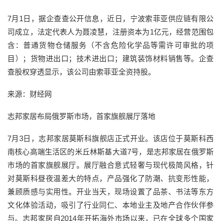
7月1日，据企查查公开信息，近日，宁波索菲亚供应链有限公
司成立，法定代表人为聂凌慧，注册资本为1亿元，经营范围包
含：普通货物仓储服务（不含危险化学品等需许可审批的项
目）；货物进出口；技术进出口；建筑装饰材料销售等。企查
查股权穿透显示，该公司由索菲亚全资持股。
来源：财经网
志邦家居布局俄罗斯市场，首家旗舰展厅落地
7月3日，志邦家居莫斯科旗舰店正式开业。该店位于莫斯科西
南核心高端生活区的米丘林斯基大道7号，是志邦家居在俄罗斯
市场的首家旗舰展厅。展厅融合意式轻奢与现代极简风格，针
对莫斯科昼夜温差大的特点，产品强化了防潮、抗变形性能，
兼顾质感与实用性。开业当天，现场设置了品茶、书法等东方
文化体验活动，吸引了行业同仁、本地业主及地产合作伙伴参
与。志邦家居自2014年开拓海外市场以来，已在全球多个国家