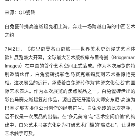
来源：QD瓷砖
白兔瓷砖携高迪蜥蜴亮相上海，奔赴一场跨越山海的中西艺术
之约
7月2日，《布里奇曼名画奇旅——世界美术史沉浸式艺术体
验》展览盛大开幕，全球最大艺术版权库布里奇曼（Bridgeman
Images）在中国的首个艺术空间正式落成。作为本次展览的特
别邀请伙伴，白兔瓷砖携彩色马赛克蜥蜴复刻艺术品惊艳亮
相。这次展品的远行，承载着白兔瓷砖作为"陶瓷文化使者"的国
际艺术表达。作为本次展览的焦点展品之一，白兔瓷砖借出的
彩色马赛克蜥蜴复刻作品，源自西班牙建筑大师安东尼·高迪为
巴塞罗那古埃尔公园创作的经典符号。白兔瓷砖的此次亮相，
远不仅是一次展品的出借。在“多元美育”与“艺术空间价值”的构
建中，白兔艺术马赛克化身为打破艺术门槛的“魔法石”，让世界
艺术触手可及。