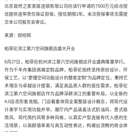
北京居然之家家居连锁有限公司向该行申请的7500万元综合授
信提供连带责任保证担保，授信期限1年。本次担保事项无需提
交本公司股东会审议。
来源：财经网
柏菲伦滨江第六空间旗舰店盛大开业
6月27日，柏菲伦杭州滨江第六空间旗舰店开业盛典隆重举行。
作为千年舟集团高端定制品牌，柏菲伦始终坚持原创设计、环
保工艺，以“更懂空间功能设计的整家定制”为品牌定位，秉持艺
术理念与卓越设计提案，满足高品质人群的居住需求。柏菲伦
滨江第六空间旗舰店作为品牌深耕滨江的重要布局，以全新的
4.0店态形象亮相。门店着重体现全案整装设计概念，将现代设
计美学与实用功能并举。展厅内产品涵盖法式奶油风、意式极
简风、现代简约风等多种风格，以真实户型连接有代入感的生
活场景，以高颜值审美与高互动性表达，构建出流畅的商业体