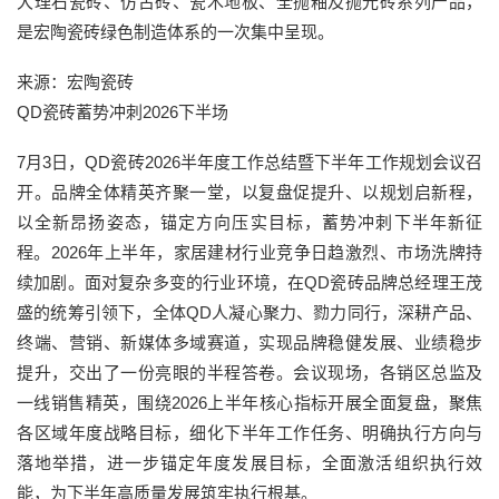
大理石瓷砖、仿古砖、瓷木地板、全抛釉及抛光砖系列产品，
是宏陶瓷砖绿色制造体系的一次集中呈现。
来源：宏陶瓷砖
QD瓷砖蓄势冲刺2026下半场
7月3日，QD瓷砖2026半年度工作总结暨下半年工作规划会议召
开。品牌全体精英齐聚一堂，以复盘促提升、以规划启新程，
以全新昂扬姿态，锚定方向压实目标，蓄势冲刺下半年新征
程。2026年上半年，家居建材行业竞争日趋激烈、市场洗牌持
续加剧。面对复杂多变的行业环境，在QD瓷砖品牌总经理王茂
盛的统筹引领下，全体QD人凝心聚力、勠力同行，深耕产品、
终端、营销、新媒体多域赛道，实现品牌稳健发展、业绩稳步
提升，交出了一份亮眼的半程答卷。会议现场，各销区总监及
一线销售精英，围绕2026上半年核心指标开展全面复盘，聚焦
各区域年度战略目标，细化下半年工作任务、明确执行方向与
落地举措，进一步锚定年度发展目标，全面激活组织执行效
能，为下半年高质量发展筑牢执行根基。