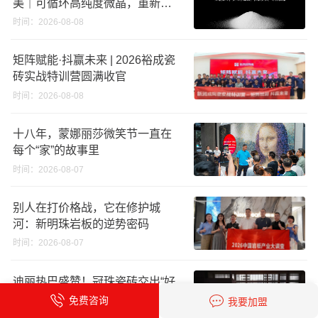
美｜可循环高纯度微晶，重新定
义高端奢石原料
时间：2026-08-08
矩阵赋能·抖赢未来 | 2026裕成瓷
砖实战特训营圆满收官
时间：2026-08-08
十八年，蒙娜丽莎微笑节一直在
每个“家”的故事里
时间：2026-08-07
别人在打价格战，它在修护城
河：新明珠岩板的逆势密码
时间：2026-08-07
迪丽热巴盛赞！冠珠瓷砖交出“好
房子”的标准答卷
免费咨询
我要加盟
时间：2026-08-07