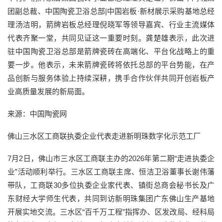
团副总裁、中国陶瓷卫浴总部|中国岩板·新材展示采购基地总经
理汤洁明，箭牌岩板总经理倪晓军等领导嘉宾、行业主流媒体
代表齐聚一堂，共同见证这一重要时刻。龚楚雄表示，此次进
驻中国陶瓷卫浴总部是箭牌瓷砖在高端化、平台化战略上的重
要一步。他表示，未来箭牌瓷砖将依托总部的平台势能，在产
品创新与服务体验上持续深耕，携手合作伙伴共同开创岩板产
业高质量发展的新局面。
来源：中国陶瓷网
佛山三水区工商联执委企业代表走进新明珠数字化示范工厂
7月2日，佛山市三水区工商联主办的2026年第二期“走进执委企
业”活动顺利举行。三水区工商联主席、恒洁卫浴董事长谢伟藩
带队，工商联30多位执委企业家代表、镇街总商会秘书长及广
东财经大学师生代表，共同到访新明珠集团广东佛山生产基地
开展实地交流。三水区“百千万工程”指挥办、区发改局、经科局