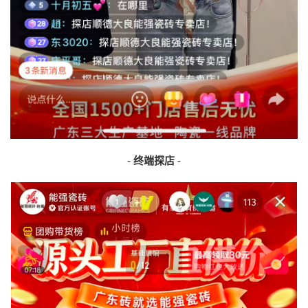
-
终端探店
-