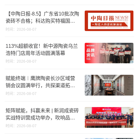
效领跑者企业推荐工作
【中陶日报-8.5】广东省10批次陶
瓷砖不合格；科达购买特福国际
股份申请未通过；蒙娜丽莎5千万
时间：2026-08-07
回购股份；建霖家居海外产能突
破18亿元
113%超额收官！新中源陶瓷乌兰
浩特门店周年活动圆满落幕
时间：2026-08-07
赋能终端︱鹰牌陶瓷长沙区域营
销会议圆满举行，共探渠道拓展
与门店升级新路径
时间：2026-08-07
矩阵赋能，抖赢未来 | 新润成瓷砖
实战特训营成功举办，吹响品牌
秋季营销冲锋号！
时间：2026-08-07