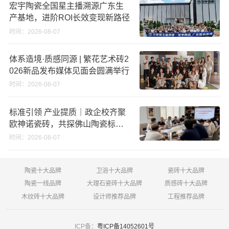
宏宇陶瓷全国星主播溯源广东生
产基地，进阶ROI长效变现新路径
时间：2026-08-07
体系造境·质感同源 | 繁花艺术砖2
026新品发布媒体见面会圆满举行
时间：2026-08-07
标准引领 产业提质｜政企校齐聚
欧神诺瓷砖，共探佛山陶瓷标准
化发展新路径
时间：2026-08-07
陶瓷十大品牌
卫浴十大品牌
瓷砖十大品牌
陶瓷一线品牌
大理石瓷砖十大品牌
质感砖十大品牌
木纹砖十大品牌
设计师推荐品牌
工程推荐品牌
ICP备：
粤ICP备14052601号