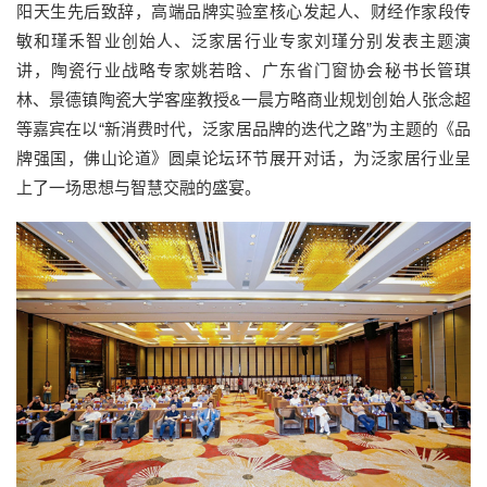
阳天生先后致辞，高端品牌实验室核心发起人、财经作家段传
敏和瑾禾智业创始人、泛家居行业专家刘瑾分别发表主题演
讲，陶瓷行业战略专家姚若晗、广东省门窗协会秘书长管琪
林、景德镇陶瓷大学客座教授&一晨方略商业规划创始人张念超
等嘉宾在以“新消费时代，泛家居品牌的迭代之路”为主题的《品
牌强国，佛山论道》圆桌论坛环节展开对话，为泛家居行业呈
上了一场思想与智慧交融的盛宴。