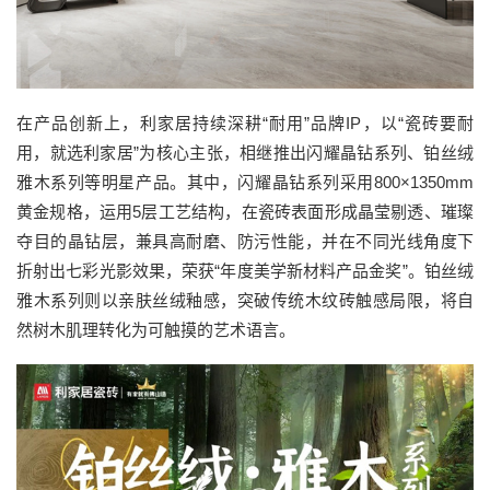
在产品创新上，利家居持续深耕“耐用”品牌IP，以“瓷砖要耐
用，就选利家居”为核心主张，相继推出闪耀晶钻系列、铂丝绒
雅木系列等明星产品。其中，闪耀晶钻系列采用800×1350mm
黄金规格，运用5层工艺结构，在瓷砖表面形成晶莹剔透、璀璨
夺目的晶钻层，兼具高耐磨、防污性能，并在不同光线角度下
折射出七彩光影效果，荣获“年度美学新材料产品金奖”。铂丝绒
雅木系列则以亲肤丝绒釉感，突破传统木纹砖触感局限，将自
然树木肌理转化为可触摸的艺术语言。