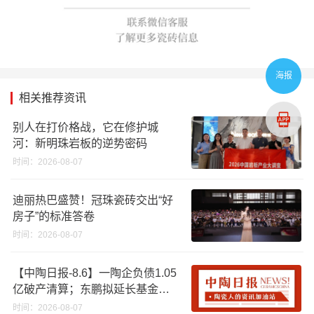
海报
相关推荐资讯
别人在打价格战，它在修护城
河：新明珠岩板的逆势密码
时间：2026-08-07
迪丽热巴盛赞！冠珠瓷砖交出“好
房子”的标准答卷
时间：2026-08-07
【中陶日报-8.6】一陶企负债1.05
亿破产清算；东鹏拟延长基金投
资期限；工信部开展建陶行业能
时间：2026-08-07