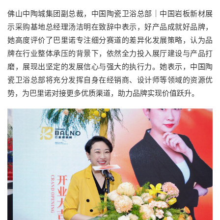
佛山中陶城集团副总裁，中国陶瓷卫浴总部｜中国岩板新材展
示采购基地总经理汤洁明在致辞中表示，好产品成就好品牌，
她高度评价了巴里诺专注细分赛道的差异化发展策略，认为品
牌在行业整体承压的背景下，依然全力投入展厅建设与产品打
磨，展现出坚定的发展信心与强大的执行力。她表示，中国陶
瓷卫浴总部将充分发挥自身在经销商、设计师等领域的资源优
势，为巴里诺对接更多优质渠道，助力品牌实现价值跃升。