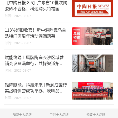
【中陶日报-8.5】广东省10批次陶
瓷砖不合格；科达购买特福国际
股份申请未通过；蒙娜丽莎5千万
时间：2026-08-07
回购股份；建霖家居海外产能突
破18亿元
113%超额收官！新中源陶瓷乌兰
浩特门店周年活动圆满落幕
时间：2026-08-07
赋能终端︱鹰牌陶瓷长沙区域营
销会议圆满举行，共探渠道拓展
与门店升级新路径
时间：2026-08-07
矩阵赋能，抖赢未来 | 新润成瓷砖
实战特训营成功举办，吹响品牌
秋季营销冲锋号！
时间：2026-08-07
陶瓷十大品牌
卫浴十大品牌
瓷砖十大品牌