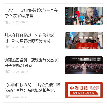
十八年，蒙娜丽莎微笑节一直在
每个“家”的故事里
时间：2026-08-07
别人在打价格战，它在修护城
河：新明珠岩板的逆势密码
时间：2026-08-07
迪丽热巴盛赞！冠珠瓷砖交出“好
房子”的标准答卷
时间：2026-08-07
【中陶日报-8.6】一陶企负债1.05
亿破产清算；东鹏拟延长基金投
资期限；工信部开展建陶行业能
时间：2026-08-07
效领跑者企业推荐工作