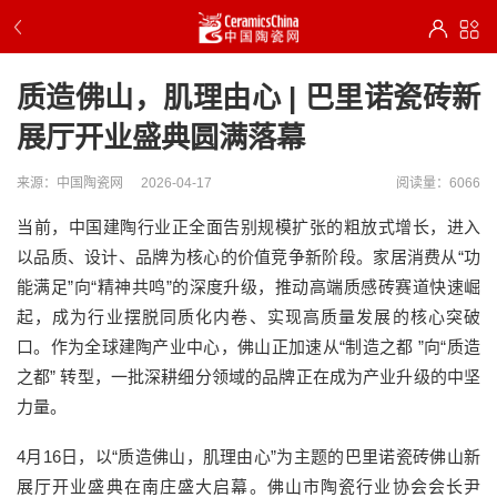
质造佛山，肌理由心 | 巴里诺瓷砖新
展厅开业盛典圆满落幕
来源：中国陶瓷网
2026-04-17
阅读量：6066
当前，中国建陶行业正全面告别规模扩张的粗放式增长，进入
以品质、设计、品牌为核心的价值竞争新阶段。家居消费从“功
能满足”向“精神共鸣”的深度升级，推动高端质感砖赛道快速崛
起，成为行业摆脱同质化内卷、实现高质量发展的核心突破
口。作为全球建陶产业中心，佛山正加速从“制造之都 ”向“质造
之都” 转型，一批深耕细分领域的品牌正在成为产业升级的中坚
力量。
4月16日，以“质造佛山，肌理由心”为主题的巴里诺瓷砖佛山新
展厅开业盛典在南庄盛大启幕。佛山市陶瓷行业协会会长尹