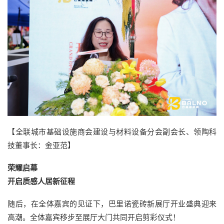
【全联城市基础设施商会建设与材料设备分会副会长、领陶科
技董事长：金亚范】
荣耀启幕
开启质感人居新征程
随后，在全体嘉宾的见证下，巴里诺瓷砖新展厅开业盛典迎来
高潮。全体嘉宾移步至展厅大门共同开启剪彩仪式！