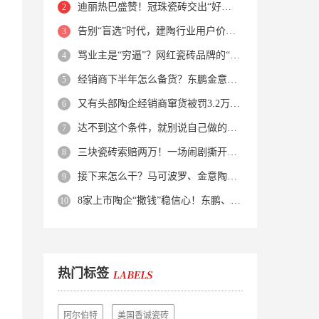
迪丽热巴盛赞！冠珠瓷砖交出“好房子”的标准答卷
告别“盲选”时代，建陶行业用户价值正在被改写！
骂业主是“穷逼”？网红瓷砖品牌的“真实面目”被揭开了！
经销商下半年怎么备货？东鹏金意陶马可波罗等10大品牌集体亮剑
又有头部陶企经销商窜货被罚3.2万！品牌区域保护岌岌可危？
达不到这个条件，就别说自己做的是质感砖！
三块瓷砖索赔两万！一场闹剧撕开了装修“碰瓷”的遮羞布
接下来怎么干？马可波罗、金意陶、蒙娜丽莎、箭牌、欧神诺、宏宇…
8家上市陶企“撒钱”稳信心！东鹏、蒙娜丽莎等启动回购增持
热门标签
阿尔伯特
美国香诚瓷砖