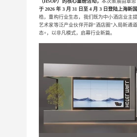
（HSOP）的核心重磅活动，
本次策展由覃思 
于 2026 年 3 月 31 日至 4 月 3 日登陆
梏，重构行业生态，我们既为中小酒店业主
艺术家等泛产业伙伴开辟“酒店圈”入局新通
态+，以非凡模式，启幕行业新篇。