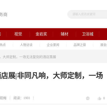
馆
视觉
金岩奖
辅材
卫浴城
热点
人物访谈
企业要闻
品牌之窗
展会
响，大师定制，一场无法复刻的酒店策展
酒店展|非同凡响，大师定制，一场
观梅
阅读：1901
0