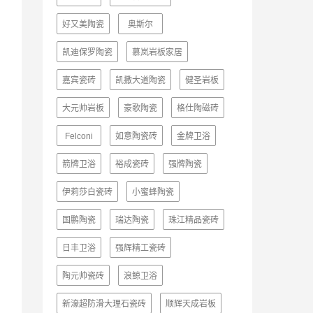
好又美陶瓷
奥斯尔
凯迪保罗陶瓷
慕岚岩板家居
嘉宾瓷砖
凯撒大道陶瓷
健圣岩板
大元帅岩板
豪歌陶瓷
格仕陶磁砖
Felconi
如意陶瓷砖
金牌卫浴
箭牌卫浴
裕成瓷砖
强牌陶瓷
伊莉莎白瓷砖
小蜜蜂陶瓷
国鹏陶瓷
瑞达陶瓷
珠江精品瓷砖
日丰卫浴
强辉精工瓷砖
陶元帅瓷砖
浪鲸卫浴
新濠超防滑大理石瓷砖
顺辉天成岩板