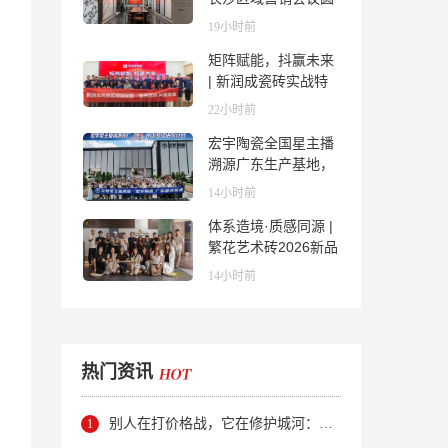
满举行，共探渠道拓
19小时前
展与门店升级新路径
矩阵赋能，抖赢未来
| 新润成瓷砖实战特
训营成功举办，吹响
22小时前
品牌秋季营销冲锋
宏宇陶瓷全国星主播
号！
溯源广东生产基地，
进阶ROI长效变现新
14小时前
路径
体系造境·质感同源 |
繁花艺术砖2026新品
发布媒体见面会圆满
14小时前
举行
热门资讯
别人在打价格战，它在修护城河：新明珠岩板的逆势密码