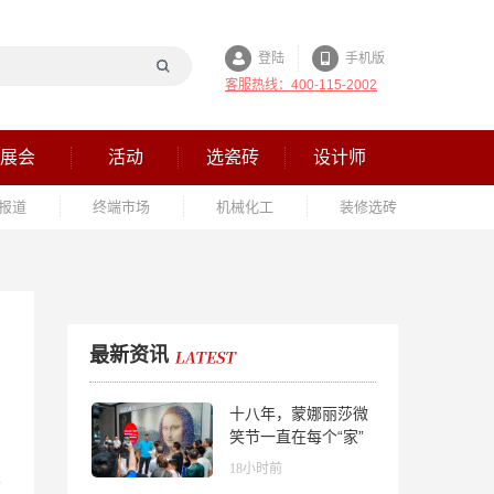
登陆
手机版
客服热线：400-115-2002
展会
活动
选瓷砖
设计师
报道
终端市场
机械化工
装修选砖
最新资讯
十八年，蒙娜丽莎微
笑节一直在每个“家”
的故事里
18小时前