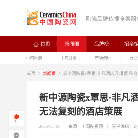
首页
新闻眼
品牌榜
招商
中陶原创
中陶日报
市场调研
行业
首页
/
新闻眼
/
新中源陶瓷x覃思·非凡酒店展|非同凡
新中源陶瓷x覃思·非凡
无法复刻的酒店策展
0
2026-03-19
来源：中国陶瓷网
责任编辑：刘