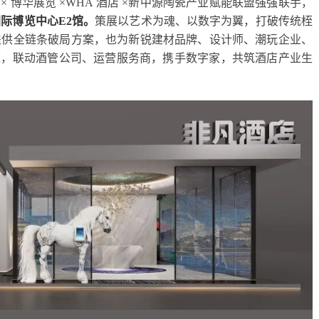
× 博华展览 ×WHA 酒店 ×新中源陶瓷产业赋能联盟强强联手，
上海新国际博览中心E2馆。
策展以艺术为魂、以数字为翼，打破传统桎
提供全链条破局方案，也为新锐建材品牌、设计师、潮玩企业、
道，联动酒管公司、运营服务商，携手数字家，共筑酒店产业生