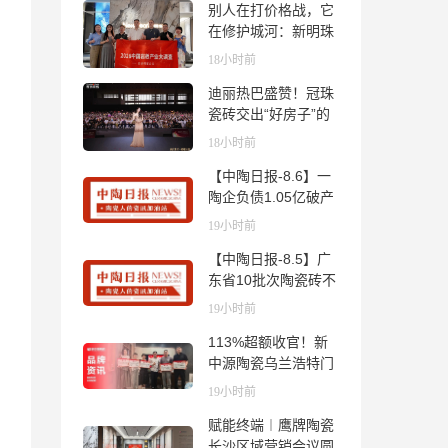
别人在打价格战，它
在修护城河：新明珠
岩板的逆势密码
18小时前
迪丽热巴盛赞！冠珠
瓷砖交出“好房子”的
标准答卷
18小时前
【中陶日报-8.6】一
陶企负债1.05亿破产
清算；东鹏拟延长基
19小时前
金投资期限；工信部
【中陶日报-8.5】广
开展建陶行业能效领
东省10批次陶瓷砖不
跑者企业推荐工作
合格；科达购买特福
19小时前
国际股份申请未通
113%超额收官！新
过；蒙娜丽莎5千万
中源陶瓷乌兰浩特门
回购股份；建霖家居
店周年活动圆满落幕
海外产能突破18亿元
19小时前
赋能终端︱鹰牌陶瓷
长沙区域营销会议圆