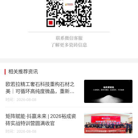
相关推荐资讯
欧若拉精工奢石科技重构石材之
美｜可循环高纯度微晶，重新定
义高端奢石原料
时间：2026-08-08
矩阵赋能·抖赢未来 | 2026裕成瓷
砖实战特训营圆满收官
时间：2026-08-08