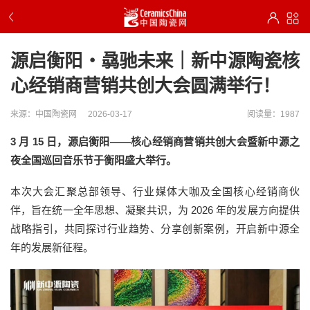
源启衡阳・骉驰未来｜新中源陶瓷核
心经销商营销共创大会圆满举行！
来源：中国陶瓷网
2026-03-17
阅读量：1987
3 月 15 日，源启衡阳——核心经销商营销共创大会暨新中源之
夜全国巡回音乐节于衡阳盛大举行。
本次大会汇聚总部领导、行业媒体大咖及全国核心经销商伙
伴，旨在统一全年思想、凝聚共识，为 2026 年的发展方向提供
战略指引，共同探讨行业趋势、分享创新案例，开启新中源全
年的发展新征程。