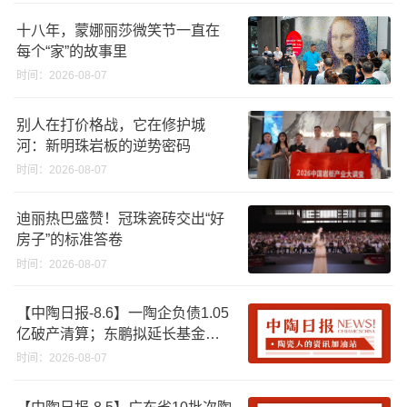
十八年，蒙娜丽莎微笑节一直在
每个“家”的故事里
时间：2026-08-07
别人在打价格战，它在修护城
河：新明珠岩板的逆势密码
时间：2026-08-07
迪丽热巴盛赞！冠珠瓷砖交出“好
房子”的标准答卷
时间：2026-08-07
【中陶日报-8.6】一陶企负债1.05
亿破产清算；东鹏拟延长基金投
资期限；工信部开展建陶行业能
时间：2026-08-07
效领跑者企业推荐工作
【中陶日报-8.5】广东省10批次陶