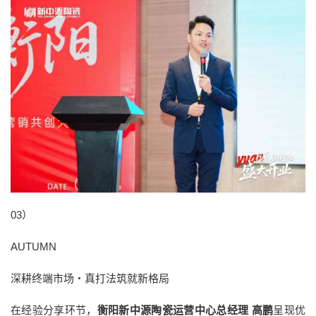
03）
AUTUMN
深耕终端市场・真打法筑就新格局
在经验分享环节，
衡阳新中源陶瓷运营中心总经理 高鹏
呈现优