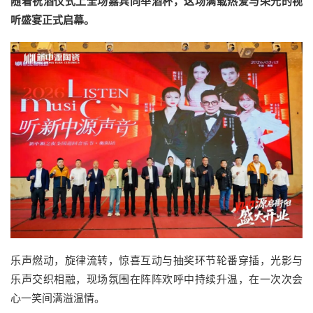
随着祝酒仪式上全场嘉宾同举酒杯，这场满载热爱与荣光的视
听盛宴正式启幕。
乐声燃动，旋律流转，惊喜互动与抽奖环节轮番穿插，光影与
乐声交织相融，现场氛围在阵阵欢呼中持续升温，在一次次会
心一笑间满溢温情。