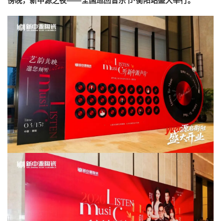
傍晚，新中源之夜——全国巡回音乐节·衡阳站盛大举行。