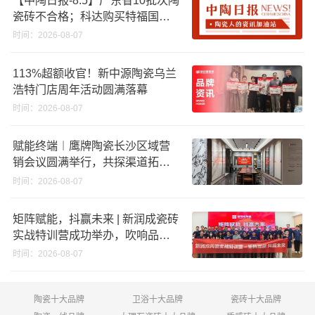
瓷砖不合格；科达购买特福国际
股份申请未通过；蒙娜丽莎5千万
时间：2026-08-07
回购股份；建霖家居海外产能突
破18亿元
113%超额收官！新中源陶瓷乌兰
浩特门店周年活动圆满落幕
时间：2026-08-07
赋能终端︱鹰牌陶瓷长沙区域营
销会议圆满举行，共探渠道拓展
与门店升级新路径
时间：2026-08-07
矩阵赋能，抖赢未来 | 新润成瓷砖
实战特训营成功举办，吹响品牌
秋季营销冲锋号！
时间：2026-08-07
陶瓷十大品牌
卫浴十大品牌
瓷砖十大品牌