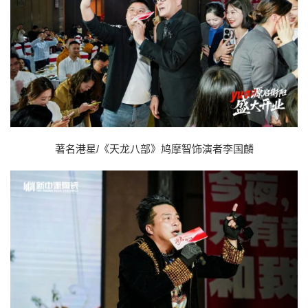
著名港星/《天龙八部》鸠摩智饰演者李国麟