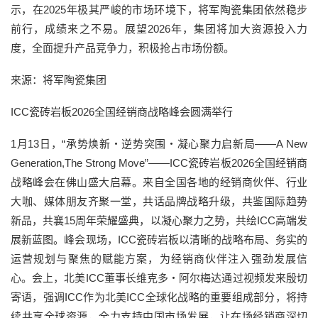
示，在2025年极其严峻的市场环境下，将军陶瓷集团依然稳步
前行，成绩来之不易。展望2026年，集团将加大资源投入力
度，全面提升产品竞争力，积极抢占市场份额。
来源：将军陶瓷集团
ICC瓷砖岩板2026全国经销商战略峰会圆满举行
1月13日，“承势焕新・逆势突围・凝心聚力启新局——A New
Generation,The Strong Move”——ICC瓷砖岩板2026全国经销商
战略峰会在佛山盛大启幕。来自全国各地的经销商伙伴、行业
大咖、媒体朋友齐聚一堂，共话品牌战略升级，共鉴国际趋势
新品，共襄15周年荣耀盛典，以凝心聚力之势，共绘ICC高端发
展新蓝图。峰会现场，ICC瓷砖岩板以清晰的战略布局、务实的
运营规划与聚焦的赋能方案，为经销商伙伴注入强劲发展信
心。会上，北美ICC董事长维克多・阿尔梅达通过视频发来殷切
寄语，强调ICC作为北美ICC全球化战略的重要组成部分，将持
续共享全球资源，全力支持中国市场发展，让在场经销商深切