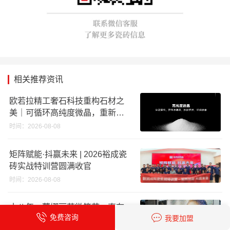
相关推荐资讯
欧若拉精工奢石科技重构石材之
美｜可循环高纯度微晶，重新定
义高端奢石原料
时间：2026-08-08
矩阵赋能·抖赢未来 | 2026裕成瓷
砖实战特训营圆满收官
时间：2026-08-08
十八年，蒙娜丽莎微笑节一直在
免费咨询
我要加盟
每个“家”的故事里