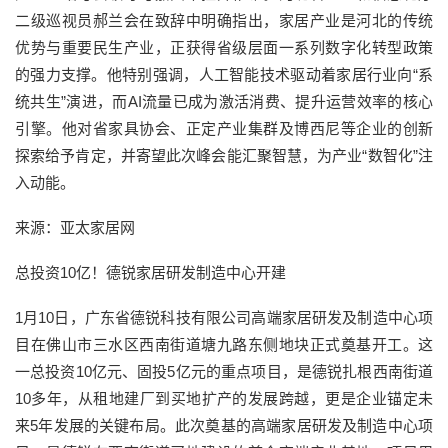
二级巡视员郝兰会在致辞中明确指出，家居产业是河北的传统
优势与重要民生产业，正获得省级层面一系列数字化转型政策
的强力支撑。他特别强调，人工智能技术驱动着家居行业向“系
统共生”演进，而AI流量已成为激活消费、提升运营效率的核心
引擎。他对省家具协会、正定产业集群及博西尼等企业的创新
探索给予肯定，并寄望此次峰会能汇聚智慧，为产业“数智化”注
入动能。
来源：亚太家居网
总投资10亿！德锐家居研发制造中心开建
1月10日，广东省德锐科技有限公司高端家居研发及制造中心项
目在佛山市三水区西南街道塘九路东侧地块正式奠基开工。这
一总投资10亿元、固投5亿元的重点项目，是德锐扎根西南街道
10多年，从租地建厂到买地扩产的发展跨越，更是企业锚定未
来5年发展的关键布局。此次奠基的高端家居研发及制造中心项