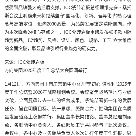
感受到品牌强大的后盾支撑。ICC瓷砖岩板总经理维克多・桑托
斯会议上明确未来将继续坚守“国际化、创新、差异化”的核心理
念与高端定位，迈向2030愿景，为品牌发展锚定清晰航向。作
为本次峰会的核心亮点之一，ICC瓷砖岩板重磅发布40多款国际
趋势新品，以“趋势、风格、设计、颜色、规格、工艺”六大维度
的全面突破，彰显品牌引领行业趋势的硬实力。
来源：ICC瓷砖岩板
方向集团2025年度工作总结大会圆满举行
1月12日，方向集团于南庄营销中心召开“守初心 谋胜利”2025年
度工作总结暨2026年战略规划会议。会议聚焦战略落地与业绩
突破，全面复盘过去一年的经营成果，系统部署新一年的发展
任务，旨在明确目标、统一思想、凝聚合力，推动集团在高质
量发展道路上稳健前行。集团董事长梁维铭、董事总经理刘丽
燕、各职能中心负责人、各线部员工等共同参与了此次会议。
会议中，各中心及业务板块负责人依次进行年度工作汇报，聚