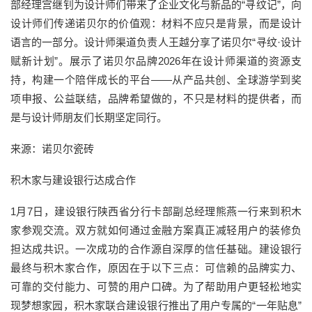
部经理宫继钊为设计师们带来了企业文化与新品的“寻纹记”，向
设计师们传递诺贝尔的价值观：材料不应只是背景，而是设计
语言的一部分。设计师渠道负责人王越分享了诺贝尔“寻纹·设计
赋新计划”。展示了诺贝尔品牌2026年在设计师渠道的资源支
持，构建一个陪伴成长的平台——从产品共创、全球游学到奖
项申报、公益联结，品牌希望做的，不只是材料的提供者，而
是与设计师朋友们长期坚定同行。
来源：诺贝尔瓷砖
积木家与建设银行达成合作
1月7日，建设银行陕西省分行卡部副总经理熊燕一行来到积木
家参观交流。双方就如何通过金融方案真正减轻用户的装修负
担达成共识。一次成功的合作源自深厚的信任基础。建设银行
最终与积木家合作，原因在于以下三点：可信赖的品牌实力、
可靠的交付能力、可赞的用户口碑。为了帮助用户更轻松地实
现梦想家园，积木家联合建设银行推出了用户专属的“一年贴息”