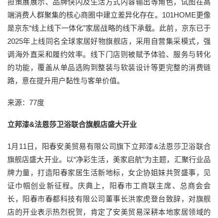
担策展展示、品牌快闪及生活方式内容输出等角色，试图在高
端消费人群聚集的核心商圈中建立差异化存在。101HOME更像
是京东“线上线下一体化”家居战略的线下承载。此前，京东已于
2025年上线同名全球家居好物旗舰店，采用自营集采模式，强
调海外直采和履约效率。线下门店则被赋予体验、服务与转化
的功能，覆盖从单品选购到整装与软装设计等更完整的消费链
路，意在提升用户黏性与客单价值。
来源：77度
立邦漆&法恩莎卫浴联合旗舰店盛大开业
1月11日，阳春安美贸易有限公司旗下立邦漆&法恩莎卫浴联合
旗舰店盛大开业。以“净彩生活，美家启航”为主题，汇聚行业品
牌力量，打造阳春家居生活新地标，女企协姐妹共贺盛事，见
证巾帼创业新征程。庆典上，阳春市工商联主席、总商会会
长，阳春市春都科技有限公司董事长洪家虎登台致辞，对旗舰
店的开业表示热烈祝贺，肯定了安美贸易深耕本地家居领域的