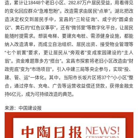
造，累计让18448个老旧小区、282.87万户居民受益，用看得见
的变化回应群众“急难愁盼”。改造需求由居民“点单”。湖北把改
造决定权交到居民手中，宜昌的“三轮征询”、咸宁的“圆桌会
议”、黄石的“红色议事亭”，还有“微邻里”等数字化平台，让居民
能随时提需求。想装电梯、要建充电桩、需添健身设施，都能
纳入改造清单，而成立自治组织、居民出资、接受物业管理等
“七个前置”要求，更让居民从“旁观者”变成家园建设的“主人
翁”。资金难题靠多方“搭台”。宜昌市探索将老旧小区改造由“财
政兜底”变为“市场项目”，引入中建三局等央企参与，实现“投、
建、管、运”一体化。其中，当阳市长坂片区将37个“小小区”整
合，通过停车、充电、广告等运营收益偿还贷款，获得金融支
持6亿元，成为可持续改造的典范。
来源：中国建设报