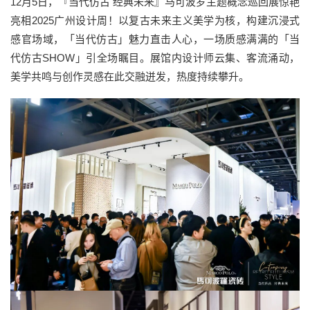
12月5日，『当代仿古 经典未来』马可波罗主题概念巡回展惊艳
亮相2025广州设计周！以复古未来主义美学为核，构建沉浸式
感官场域，「当代仿古」魅力直击人心，一场质感满满的「当
代仿古SHOW」引全场瞩目。展馆内设计师云集、客流涌动，
美学共鸣与创作灵感在此交融迸发，热度持续攀升。