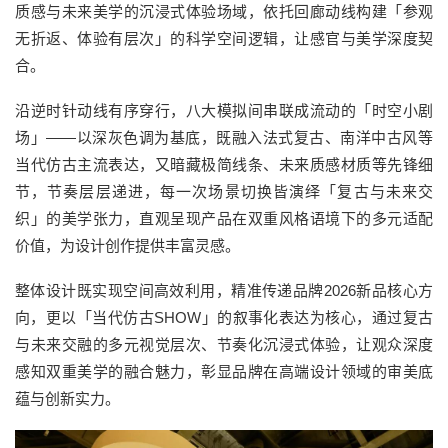
质感与未来美学的沉浸式体验场域，依托回廊动线构建「参观
无折返、体验有层次」的科学空间逻辑，让感官与美学深度契
合。
沿逆时针动线有序穿行，八大模拟间串联成流动的「时空小剧
场」——以深灰色调为基底，既融入法式复古、南洋中古风等
当代仿古主流表达，又暗藏极简线条、未来质感材质等先锋细
节，节奏层层递进，每一次场景切换皆演绎「复古与未来交
织」的美学张力，直观呈现产品在双重风格语境下的多元适配
价值，为设计创作提供丰富灵感。
整体设计既实现空间高效利用，精准传递品牌2026新品核心方
向，更以「当代仿古SHOW」的叙事化表达为核心，通过复古
与未来交融的多元视觉层次、节奏化沉浸式体验，让观众深度
感知双重美学的融合魅力，彰显品牌在高端设计领域的审美底
蕴与创新实力。