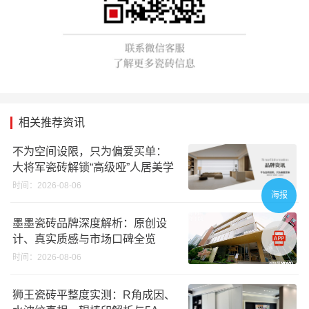
相关推荐资讯
不为空间设限，只为偏爱买单：
大将军瓷砖解锁“高级哑”人居美学
时间：2026-08-06
海报
墨墨瓷砖品牌深度解析：原创设
计、真实质感与市场口碑全览
时间：2026-08-06
狮王瓷砖平整度实测：R角成因、