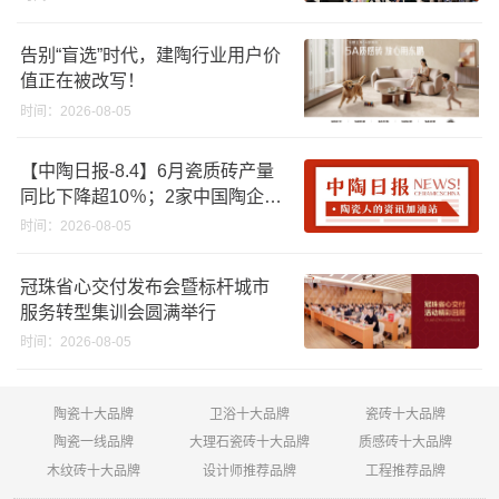
告别“盲选”时代，建陶行业用户价
值正在被改写！
时间：2026-08-05
【中陶日报-8.4】6月瓷质砖产量
同比下降超10％；2家中国陶企亮
相马来西亚ARCHIDEX 2026石材
时间：2026-08-05
展；东鹏已斥资4852万回购股
份；方向集团出海
冠珠省心交付发布会暨标杆城市
服务转型集训会圆满举行
时间：2026-08-05
陶瓷十大品牌
卫浴十大品牌
瓷砖十大品牌
陶瓷一线品牌
大理石瓷砖十大品牌
质感砖十大品牌
木纹砖十大品牌
设计师推荐品牌
工程推荐品牌