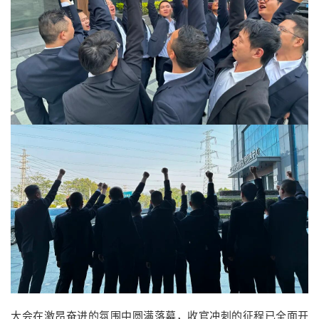
大会在激昂奋进的氛围中圆满落幕，收官冲刺的征程已全面开