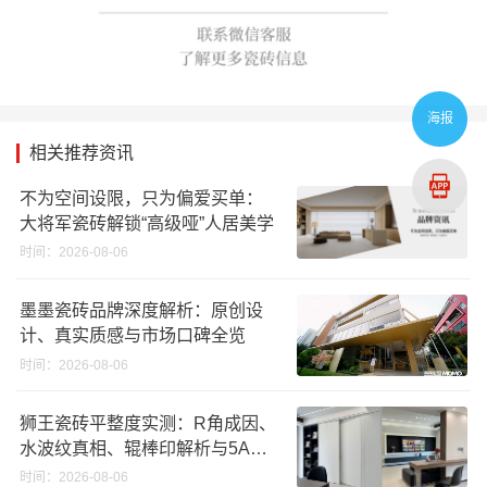
海报
相关推荐资讯
不为空间设限，只为偏爱买单：
大将军瓷砖解锁“高级哑”人居美学
时间：2026-08-06
墨墨瓷砖品牌深度解析：原创设
计、真实质感与市场口碑全览
时间：2026-08-06
狮王瓷砖平整度实测：R角成因、
水波纹真相、辊棒印解析与5A标
准选购指南
时间：2026-08-06