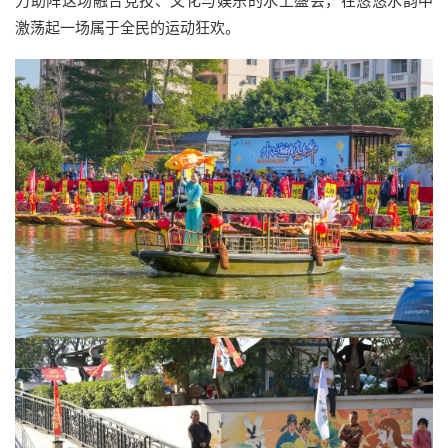
力助阵这场融合竞技、文化与娱乐的水上盛会，在悠悠水韵中
激荡起一场属于全民的运动狂欢。