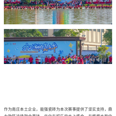
作为南庄本土企业，能强瓷砖为本次赛事提供了坚实支持，鼎