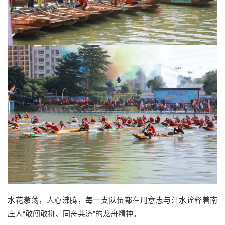
水花激荡，人心沸腾，每一支队伍都在用意志与汗水诠释着南
庄人“敢闯敢拼、同舟共济”的龙舟精神。