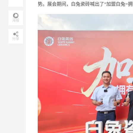
势。展会期间，白兔瓷砖喊出了
“加盟白兔
=
拥
海报
分享