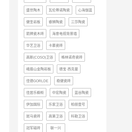
盛世陶木
瓦伦蒂诺陶瓷
心海伽蓝
健圣岩板
睿狮陶瓷
三莎陶瓷
箭牌瓷木砖
海意电视背景墙
华艺卫浴
卡慕瓷砖
高斯(COSO)卫浴
格林诺奇瓷砖
峨眉山金陶岩板
德宝·西克曼
佳德GORLDE
稳健瓷砖
佳居乐橱柜
中宏陶瓷
蓝谷陶瓷
伊加国际
乐家卫浴
柏丽壹号
斑马瓷砖
高第卫浴
科勒卫浴
冠军磁砖
联一兴