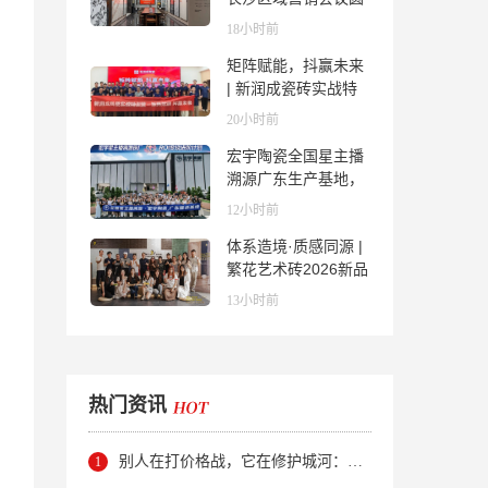
满举行，共探渠道拓
18小时前
展与门店升级新路径
矩阵赋能，抖赢未来
| 新润成瓷砖实战特
训营成功举办，吹响
20小时前
品牌秋季营销冲锋
宏宇陶瓷全国星主播
号！
溯源广东生产基地，
进阶ROI长效变现新
12小时前
路径
体系造境·质感同源 |
繁花艺术砖2026新品
发布媒体见面会圆满
13小时前
举行
热门资讯
别人在打价格战，它在修护城河：新明珠岩板的逆势密码