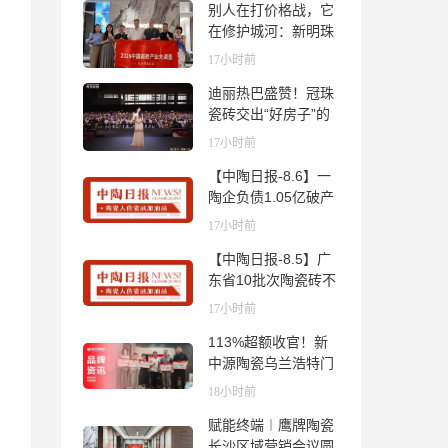
别人在打价格战，它
在修护城河：新明珠
岩板的逆势密码
17小时前
迪丽热巴盛赞！冠珠
瓷砖交出“好房子”的
标准答卷
17小时前
【中陶日报-8.6】一
陶企负债1.05亿破产
清算；东鹏拟延长基
17小时前
金投资期限；工信部
【中陶日报-8.5】广
开展建陶行业能效领
东省10批次陶瓷砖不
跑者企业推荐工作
合格；科达购买特福
17小时前
国际股份申请未通
113%超额收官！新
过；蒙娜丽莎5千万
中源陶瓷乌兰浩特门
回购股份；建霖家居
店周年活动圆满落幕
海外产能突破18亿元
18小时前
赋能终端︱鹰牌陶瓷
长沙区域营销会议圆