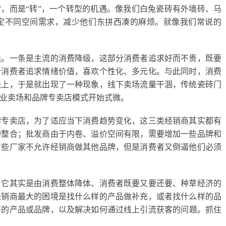
”，而是“转”，一个转型的机遇。
像我们白兔瓷砖有外墙砖、马
定不同空间需求，减少他们东拼西凑的麻烦。就像我们常说的
线。一条是主流的消费降级，这部分消费者追求好而不贵，既要
分消费者追求情绪价值，喜欢个性化、多元化。与此同时，消费
线上，于是就出现了一种现象，线下卖场流量干涸，传统瓷砖门
业卖场和品牌专卖店模式开始式微
。
牌专卖店，为了适应当下消费趋势变化，
这三类经销商其实都有
的整合；批发商由于内卷、溢价空间有限，需要增加一些品牌和
有些厂家不允许经销商做其他品牌，但是消费者又倒逼他们必须
，它其实是由消费整体降体、消费者既要又要还要、种草经济的
经销商最大的困境是找什么样的产品做补充，或者找什么样的品
要的产品或品牌
，以及
解决如何通过线上引流获客的问题
。抓住