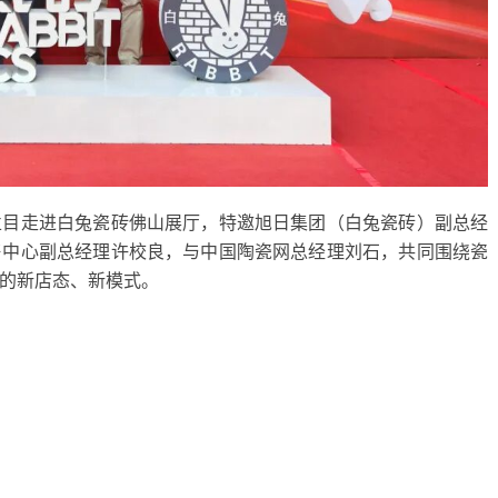
栏目走进
白兔瓷砖佛山
展厅，
特邀
旭日集团（白兔瓷砖）副总经
售中心副总经理许校良
，
与
中国陶瓷网总经理刘石
，
共同围绕瓷
的新店态、新模式。