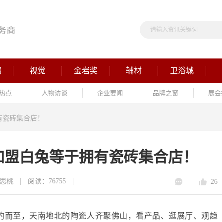
馆
视觉
金岩奖
辅材
卫浴城
热点
人物访谈
企业要闻
品牌之窗
展会
有瓷砖集合店！
加盟白兔等于拥有瓷砖集合店！
思桃
阅读：76755
26
约而至，天南地北的陶瓷人齐聚佛山，看产品、逛展厅、观趋