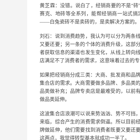
黄芝霖：
没错。说白了，
经销商要的不是
“砖
赛克、地砖等全系列，能帮经销商一站式搞
——白兔瓷砖不是卖砖的，是卖解决方案的。
刘石：
说到消费趋势，我认为可以分为两条
又要还要；另一条的个体的消费升级，这部
者获取信息的渠道也发生变化，从线上转向
店满足不了消费者的需求，这意味着过去的
专
如果把经销商分成三类：大商、批发商和品
集合店的需求
。大商需要做多品牌、多品类
品类做补充；品牌专卖店是最难受的，以前
做品类延伸。
这波集合店浪潮可以说来势汹汹、势不可挡
来临，综合产生的消费需求倒逼。所以目前
牌做延伸，他们需要
找到消费者既要又要还
这两点，我觉得转型基本就成功一半了。