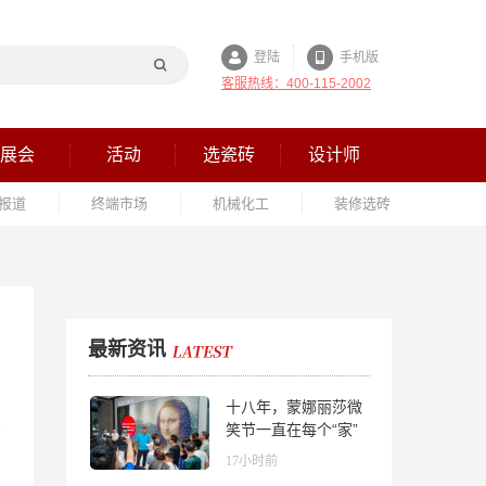
登陆
手机版
客服热线：400-115-2002
展会
活动
选瓷砖
设计师
报道
终端市场
机械化工
装修选砖
最新资讯
十八年，蒙娜丽莎微
笑节一直在每个“家”
的故事里
17小时前