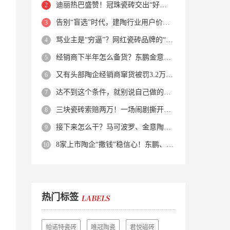
迪丽热巴盛赞！冠珠瓷砖交出“好房子”的标准答卷
告别“盲选”时代，建陶行业用户价值正在被改写！
骂业主是“穷逼”？网红瓷砖品牌的“真实面目”被揭开了！
经销商下半年怎么备货？东鹏金意陶马可波罗等10大品牌集体亮剑
又有头部陶企经销商窜货被罚3.2万！品牌区域保护岌岌可危？
达不到这个条件，就别说自己做的是质感砖！
三块瓷砖索赔两万！一场闹剧撕开了装修“碰瓷”的遮羞布
接下来怎么干？马可波罗、金意陶、蒙娜丽莎、箭牌、欧神诺、宏宇…
8家上市陶企“撒钱”稳信心！东鹏、蒙娜丽莎等启动回购增持
热门标签
帕诺特瓷砖
唯冠陶瓷
君悦磁砖