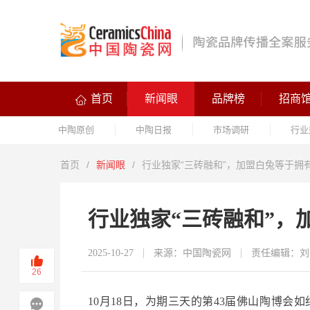
首页
新闻眼
品牌榜
招商
中陶原创
中陶日报
市场调研
行业
首页
/
新闻眼
/
行业独家“三砖融和”，加盟白兔等于拥
行业独家“三砖融和”，
2025-10-27
来源：中国陶瓷网
责任编辑：刘
26
10
月
18
日，为期三天的第
43
届佛山陶博会如