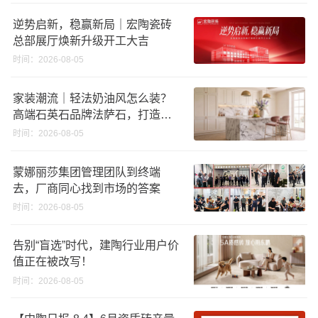
逆势启新，稳赢新局｜宏陶瓷砖
总部展厅焕新升级开工大吉
时间：2026-08-05
家装潮流｜轻法奶油风怎么装？
高端石英石品牌法萨石，打造质
感橱柜台面
时间：2026-08-05
蒙娜丽莎集团管理团队到终端
去，厂商同心找到市场的答案
时间：2026-08-05
告别“盲选”时代，建陶行业用户价
值正在被改写！
时间：2026-08-05