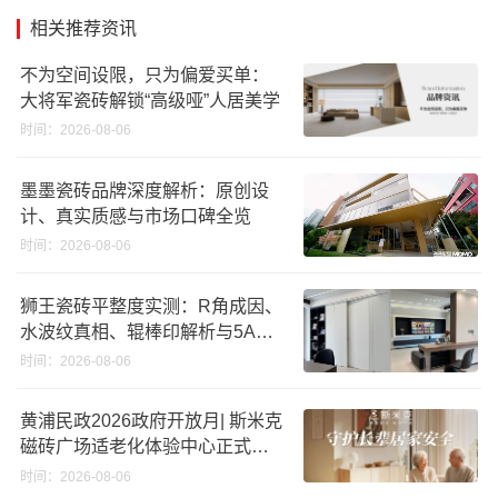
相关推荐资讯
不为空间设限，只为偏爱买单：
大将军瓷砖解锁“高级哑”人居美学
时间：2026-08-06
墨墨瓷砖品牌深度解析：原创设
计、真实质感与市场口碑全览
时间：2026-08-06
狮王瓷砖平整度实测：R角成因、
水波纹真相、辊棒印解析与5A标
准选购指南
时间：2026-08-06
黄浦民政2026政府开放月| 斯米克
磁砖广场适老化体验中心正式亮
相
时间：2026-08-06