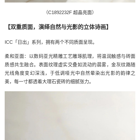
（C1892232F 超晶亮面）
【双重质面，演绎自然与光影的立体诗画】
ICC「日出」系列，拥有两个不同质面呈现。
柔和亚面：以数码亚光精雕工艺雕琢肌理，将温润触感与砖面
质感共生融合。表面纹理虚实交叠如流动的晨雾，金灰纹路随
光线角度变幻深浅，于低调哑光中自然晕染出光影的韵律之
美，每一寸都透着大理石瓷砖的细腻张力。