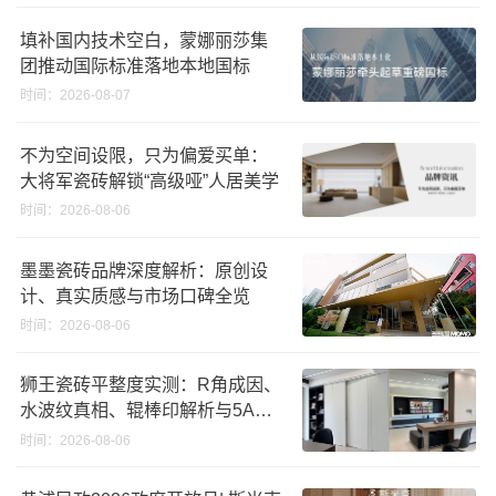
填补国内技术空白，蒙娜丽莎集
团推动国际标准落地本地国标
时间：2026-08-07
不为空间设限，只为偏爱买单：
大将军瓷砖解锁“高级哑”人居美学
时间：2026-08-06
墨墨瓷砖品牌深度解析：原创设
计、真实质感与市场口碑全览
时间：2026-08-06
狮王瓷砖平整度实测：R角成因、
水波纹真相、辊棒印解析与5A标
准选购指南
时间：2026-08-06