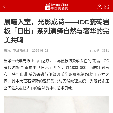
晨曦入室，光影成诗——ICC瓷砖岩
板「日出」系列演绎自然与奢华的完
美共鸣
来源：中国陶瓷网
2025-08-02
阅读量：3331
当第一缕晨光跃上雪山之巅，世界便被渲染成金色的诗篇。ICC
瓷砖岩板全新推出「日出」系列，以1800×900mm的壮阔画
布，将雪山晨曦的磅礴与印象派美学的细腻笔触凝于方寸之
间，其中大理石瓷砖的温润质感与天然纹理交织，为现代家居
空间注入震撼人心的自然韵律与艺术灵魂。