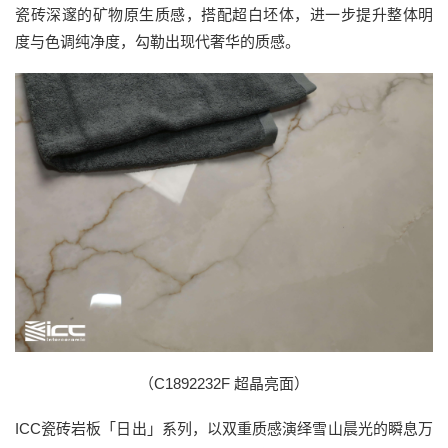
瓷砖深邃的矿物原生质感，搭配超白坯体，进一步提升整体明
度与色调纯净度，勾勒出现代奢华的质感。
（C1892232F 超晶亮面）
ICC瓷砖岩板「日出」系列，以双重质感演绎雪山晨光的瞬息万