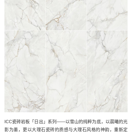
ICC瓷砖岩板「日出」系列——以雪山的纯粹为底，以晨曦的光
影为墨，更以大理石瓷砖的质感与大理石风格的神韵，重新定