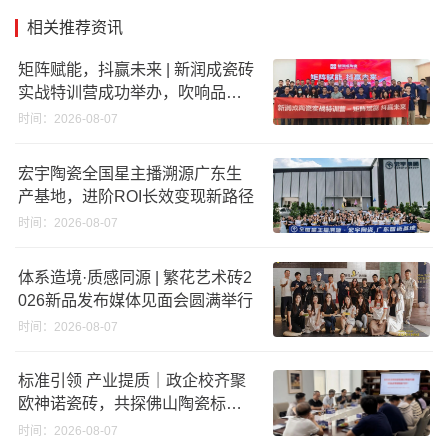
相关推荐资讯
矩阵赋能，抖赢未来 | 新润成瓷砖
实战特训营成功举办，吹响品牌
秋季营销冲锋号！
时间：2026-08-07
宏宇陶瓷全国星主播溯源广东生
产基地，进阶ROI长效变现新路径
时间：2026-08-07
体系造境·质感同源 | 繁花艺术砖2
026新品发布媒体见面会圆满举行
时间：2026-08-07
标准引领 产业提质｜政企校齐聚
欧神诺瓷砖，共探佛山陶瓷标准
化发展新路径
时间：2026-08-07