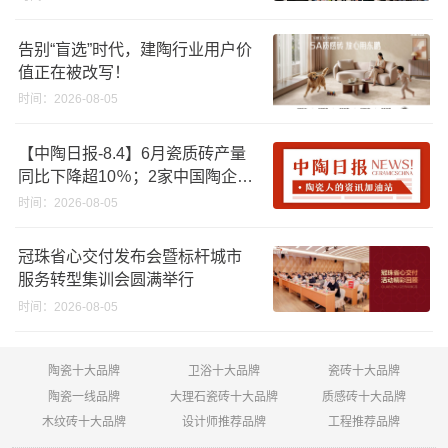
告别“盲选”时代，建陶行业用户价
值正在被改写！
时间：2026-08-05
【中陶日报-8.4】6月瓷质砖产量
同比下降超10％；2家中国陶企亮
相马来西亚ARCHIDEX 2026石材
时间：2026-08-05
展；东鹏已斥资4852万回购股
份；方向集团出海
冠珠省心交付发布会暨标杆城市
服务转型集训会圆满举行
时间：2026-08-05
陶瓷十大品牌
卫浴十大品牌
瓷砖十大品牌
陶瓷一线品牌
大理石瓷砖十大品牌
质感砖十大品牌
木纹砖十大品牌
设计师推荐品牌
工程推荐品牌