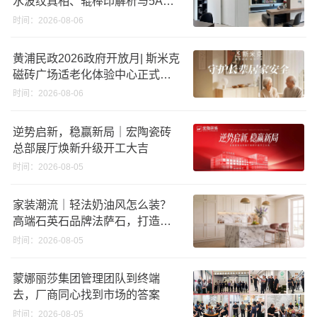
水波纹真相、辊棒印解析与5A标
准选购指南
时间：2026-08-06
黄浦民政2026政府开放月| 斯米克
磁砖广场适老化体验中心正式亮
相
时间：2026-08-06
逆势启新，稳赢新局｜宏陶瓷砖
总部展厅焕新升级开工大吉
时间：2026-08-05
家装潮流｜轻法奶油风怎么装？
高端石英石品牌法萨石，打造质
感橱柜台面
时间：2026-08-05
蒙娜丽莎集团管理团队到终端
去，厂商同心找到市场的答案
时间：2026-08-05