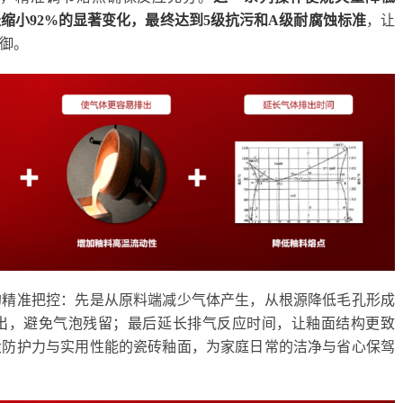
径缩小92%的显著变化，最终达到5级抗污和A级耐腐蚀标准
，让
御。
的精准把控：先是从原料端减少气体产生，从根源降低毛孔形成
出，避免气泡残留；最后延长排气反应时间，让釉面结构更致
大防护力与实用性能的瓷砖釉面，为家庭日常的洁净与省心保驾