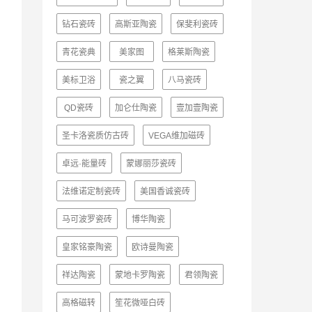
钻石瓷砖
高斯亚陶瓷
保斐利瓷砖
青花瓷典
美家图
格莱斯陶瓷
美标卫浴
瓷之翼
八马瓷砖
QD瓷砖
加仑仕陶瓷
壹加壹陶瓷
圣卡洛瓷质仿古砖
VEGA维加磁砖
卓远·能量砖
蒙娜丽莎瓷砖
法维诺定制瓷砖
美国香诚瓷砖
马可波罗瓷砖
博华陶瓷
皇家铭豪陶瓷
欧诗曼陶瓷
祥达陶瓷
蒙地卡罗陶瓷
君领陶瓷
高格磁转
笙花微哑白砖