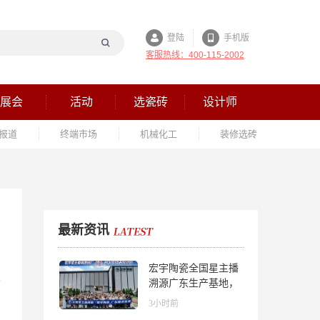
登陆
手机版
客服热线：400-115-2002
展会
活动
选瓷砖
设计师
报道
终端市场
机械化工
装修选砖
最新资讯
宏宇陶瓷全国星主播
溯源广东生产基地，
进阶ROI长效变现新
3小时前
路径