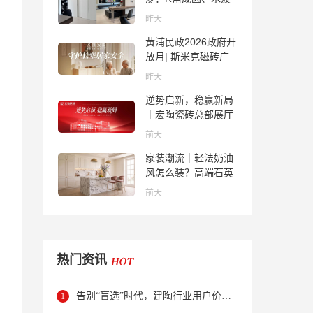
纹真相、辊棒印解析
昨天
与5A标准选购指南
黄浦民政2026政府开
放月| 斯米克磁砖广
场适老化体验中心正
昨天
式亮相
逆势启新，稳赢新局
｜宏陶瓷砖总部展厅
焕新升级开工大吉
前天
家装潮流｜轻法奶油
风怎么装？高端石英
石品牌法萨石，打造
前天
质感橱柜台面
热门资讯
告别“盲选”时代，建陶行业用户价值正在被改写！