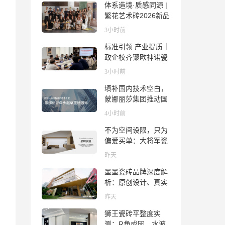
体系造境·质感同源 |
繁花艺术砖2026新品
发布媒体见面会圆满
3小时前
举行
标准引领 产业提质｜
政企校齐聚欧神诺瓷
砖，共探佛山陶瓷标
3小时前
准化发展新路径
填补国内技术空白，
蒙娜丽莎集团推动国
际标准落地本地国标
4小时前
不为空间设限，只为
偏爱买单：大将军瓷
砖解锁“高级哑”人居
昨天
美学
墨墨瓷砖品牌深度解
析：原创设计、真实
质感与市场口碑全览
昨天
狮王瓷砖平整度实
测：R角成因、水波