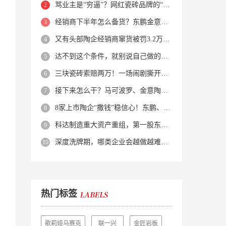
骂业主是“穷逼”？网红瓷砖品牌的“真实面目”被揭开了！
经销商下半年怎么备货？东鹏金意陶马可波罗等10大品牌集体亮剑
又有头部陶企经销商窜货被罚3.2万！品牌区域保护岌岌可危？
达不到这个条件，就别说自己做的是质感砖！
三块瓷砖索赔两万！一场闹剧撕开了装修“碰瓷”的遮羞布
接下来怎么干？马可波罗、金意陶、蒙娜丽莎、箭牌、欧神诺、宏宇…
8家上市陶企“撒钱”稳信心！东鹏、蒙娜丽莎等启动回购增持
科达制造重大资产重组，第一股东易主！
深度洗牌期，哪类企业会越做越难？哪类企业能逆势突围？
热门标签
歌莉娅马赛克
联一兴
金匠岩板