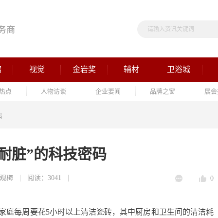
馆
视觉
金岩奖
辅材
卫浴城
热点
人物访谈
企业要闻
品牌之窗
展会
码
耐脏”的科技密码
观梅
阅读：3041
0
的家庭每周要花5小时以上清洁瓷砖，其中厨房和卫生间的清洁耗