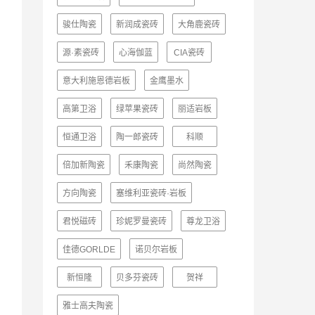
骏仕陶瓷
新润成瓷砖
大角鹿瓷砖
源·素瓷砖
心海伽蓝
CIA瓷砖
意大利施恩德岩板
金鹰墨水
高第卫浴
绿苹果瓷砖
丽适岩板
恒通卫浴
陶一郎瓷砖
科顺
倍加新陶瓷
禾康陶瓷
尚然陶瓷
方向陶瓷
塞维利亚瓷砖·岩板
君悦磁砖
珍妮罗曼瓷砖
尊龙卫浴
佳德GORLDE
诺贝尔岩板
新恒隆
贝多芬瓷砖
贺祥
雅士高夫陶瓷