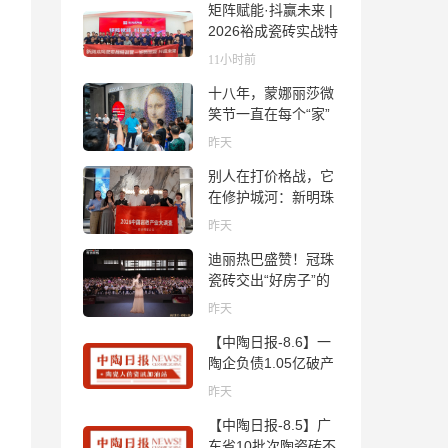
矩阵赋能·抖赢未来 |
2026裕成瓷砖实战特
训营圆满收官
11小时前
十八年，蒙娜丽莎微
笑节一直在每个“家”
的故事里
昨天
别人在打价格战，它
在修护城河：新明珠
岩板的逆势密码
昨天
迪丽热巴盛赞！冠珠
瓷砖交出“好房子”的
标准答卷
昨天
【中陶日报-8.6】一
陶企负债1.05亿破产
清算；东鹏拟延长基
昨天
金投资期限；工信部
【中陶日报-8.5】广
开展建陶行业能效领
东省10批次陶瓷砖不
跑者企业推荐工作