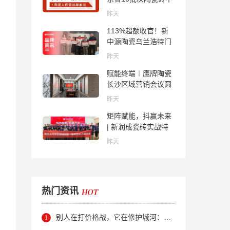
合格；科达购买特福
昨天
国际股份申请未通
113%超额收官！新
过；蒙娜丽莎5千万
中源陶瓷乌兰浩特门
回购股份；建霖家居
店周年活动圆满落幕
海外产能突破18亿元
昨天
赋能终端︱鹰牌陶瓷
长沙区域营销会议圆
满举行，共探渠道拓
昨天
展与门店升级新路径
矩阵赋能，抖赢未来
| 新润成瓷砖实战特
训营成功举办，吹响
昨天
品牌秋季营销冲锋
号！
热门资讯
别人在打价格战，它在修护城河：新明珠岩板的逆势密码