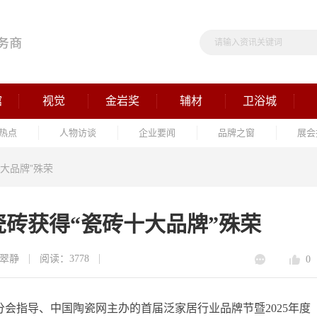
馆
视觉
金岩奖
辅材
卫浴城
热点
人物访谈
企业要闻
品牌之窗
展会
大品牌”殊荣
砖获得“瓷砖十大品牌”殊荣
翠静
阅读：3778
0
分会指导、中国陶瓷网主办的首届泛家居行业品牌节暨2025年度