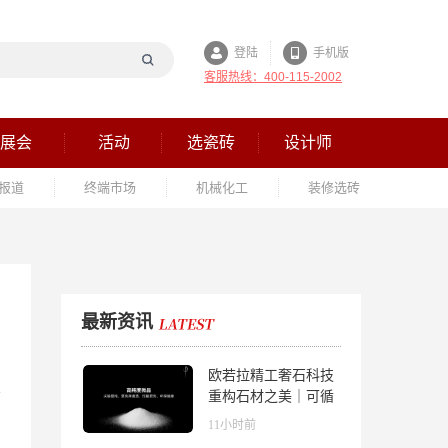
登陆
手机版
客服热线：400-115-2002
展会
活动
选瓷砖
设计师
报道
终端市场
机械化工
装修选砖
最新资讯
欧若拉精工奢石科技
重构石材之美｜可循
环高纯度微晶，重新
11小时前
定义高端奢石原料