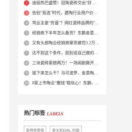
迪丽热巴盛赞！冠珠瓷砖交出“好房子”的标准答卷
告别“盲选”时代，建陶行业用户价值正在被改写！
骂业主是“穷逼”？网红瓷砖品牌的“真实面目”被揭开了！
经销商下半年怎么备货？东鹏金意陶马可波罗等10大品牌集体亮剑
又有头部陶企经销商窜货被罚3.2万！品牌区域保护岌岌可危？
达不到这个条件，就别说自己做的是质感砖！
三块瓷砖索赔两万！一场闹剧撕开了装修“碰瓷”的遮羞布
接下来怎么干？马可波罗、金意陶、蒙娜丽莎、箭牌、欧神诺、宏宇…
8家上市陶企“撒钱”稳信心！东鹏、蒙娜丽莎等启动回购增持
热门标签
乾坤背景墙
意大利EMIL·中国