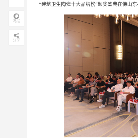
“建筑卫生陶瓷十大品牌榜”颁奖盛典在佛山
海报
分享