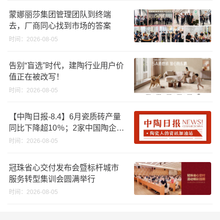
蒙娜丽莎集团管理团队到终端
去，厂商同心找到市场的答案
时间：2026-08-05
告别“盲选”时代，建陶行业用户价
值正在被改写！
时间：2026-08-05
【中陶日报-8.4】6月瓷质砖产量
同比下降超10％；2家中国陶企亮
相马来西亚ARCHIDEX 2026石材
时间：2026-08-05
展；东鹏已斥资4852万回购股
份；方向集团出海
冠珠省心交付发布会暨标杆城市
服务转型集训会圆满举行
时间：2026-08-05