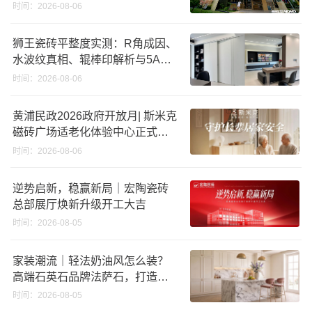
时间：2026-08-06
狮王瓷砖平整度实测：R角成因、
水波纹真相、辊棒印解析与5A标
准选购指南
时间：2026-08-06
黄浦民政2026政府开放月| 斯米克
磁砖广场适老化体验中心正式亮
相
时间：2026-08-06
逆势启新，稳赢新局｜宏陶瓷砖
总部展厅焕新升级开工大吉
时间：2026-08-05
家装潮流｜轻法奶油风怎么装？
高端石英石品牌法萨石，打造质
感橱柜台面
时间：2026-08-05