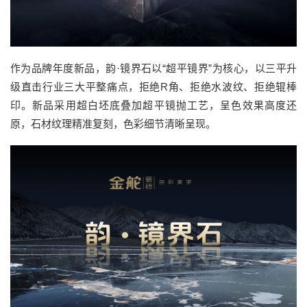
作为品牌年度新品，韵·镜界石以“超平镜界”为核心，以三平升
级直击行业三大平整痛点，拒绝R角、拒绝水波纹、拒绝辊棒
印。新品采用超白坯底叠加超平镜抛工艺，呈色效果高度还
原，石材纹理精准复刻，色彩细节清晰呈现。