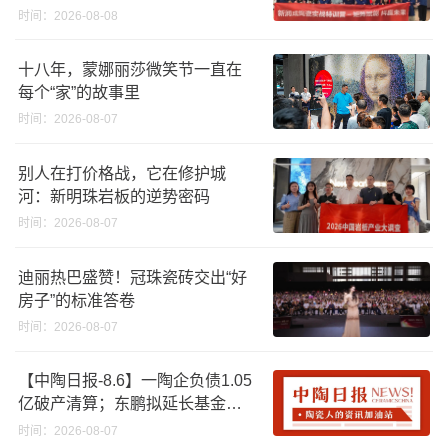
时间：2026-08-08
十八年，蒙娜丽莎微笑节一直在
每个“家”的故事里
时间：2026-08-07
别人在打价格战，它在修护城
河：新明珠岩板的逆势密码
时间：2026-08-07
迪丽热巴盛赞！冠珠瓷砖交出“好
房子”的标准答卷
时间：2026-08-07
【中陶日报-8.6】一陶企负债1.05
亿破产清算；东鹏拟延长基金投
资期限；工信部开展建陶行业能
时间：2026-08-07