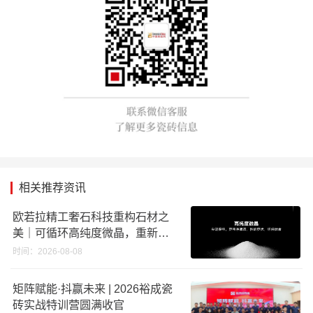
相关推荐资讯
欧若拉精工奢石科技重构石材之
美｜可循环高纯度微晶，重新定
义高端奢石原料
时间：2026-08-08
矩阵赋能·抖赢未来 | 2026裕成瓷
砖实战特训营圆满收官