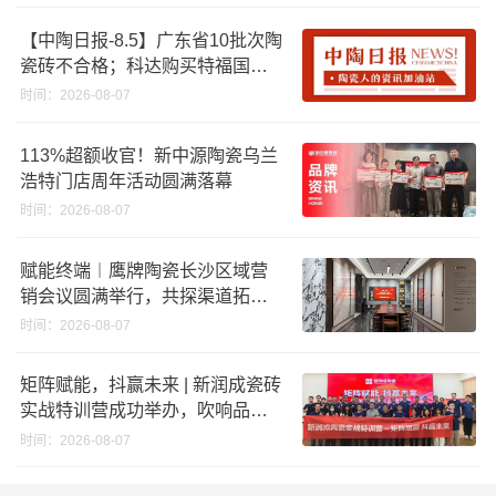
效领跑者企业推荐工作
【中陶日报-8.5】广东省10批次陶
瓷砖不合格；科达购买特福国际
股份申请未通过；蒙娜丽莎5千万
时间：2026-08-07
回购股份；建霖家居海外产能突
破18亿元
113%超额收官！新中源陶瓷乌兰
浩特门店周年活动圆满落幕
时间：2026-08-07
赋能终端︱鹰牌陶瓷长沙区域营
销会议圆满举行，共探渠道拓展
与门店升级新路径
时间：2026-08-07
矩阵赋能，抖赢未来 | 新润成瓷砖
实战特训营成功举办，吹响品牌
秋季营销冲锋号！
时间：2026-08-07