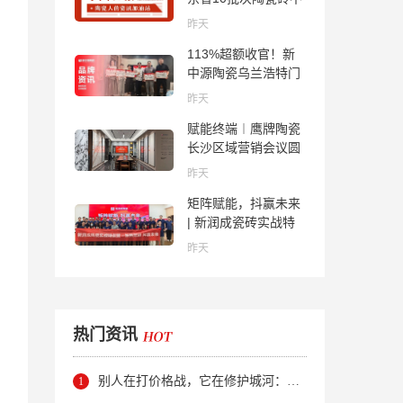
合格；科达购买特福
昨天
国际股份申请未通
113%超额收官！新
过；蒙娜丽莎5千万
中源陶瓷乌兰浩特门
回购股份；建霖家居
店周年活动圆满落幕
海外产能突破18亿元
昨天
赋能终端︱鹰牌陶瓷
长沙区域营销会议圆
满举行，共探渠道拓
昨天
展与门店升级新路径
矩阵赋能，抖赢未来
| 新润成瓷砖实战特
训营成功举办，吹响
昨天
品牌秋季营销冲锋
号！
热门资讯
别人在打价格战，它在修护城河：新明珠岩板的逆势密码