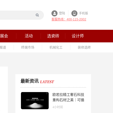
登陆
手机版
客服热线：400-115-2002
展会
活动
选瓷砖
设计师
报道
终端市场
机械化工
装修选砖
最新资讯
欧若拉精工奢石科技
重构石材之美｜可循
环高纯度微晶，重新
4小时前
定义高端奢石原料