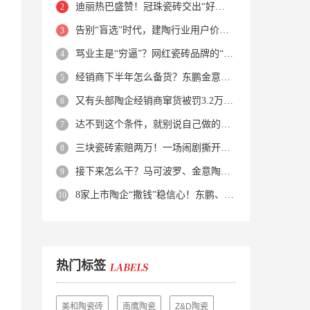
迪丽热巴盛赞！冠珠瓷砖交出“好房子”的标准答卷
告别“盲选”时代，建陶行业用户价值正在被改写！
骂业主是“穷逼”？网红瓷砖品牌的“真实面目”被揭开了！
经销商下半年怎么备货？东鹏金意陶马可波罗等10大品牌集体亮剑
又有头部陶企经销商窜货被罚3.2万！品牌区域保护岌岌可危？
达不到这个条件，就别说自己做的是质感砖！
三块瓷砖索赔两万！一场闹剧撕开了装修“碰瓷”的遮羞布
接下来怎么干？马可波罗、金意陶、蒙娜丽莎、箭牌、欧神诺、宏宇…
8家上市陶企“撒钱”稳信心！东鹏、蒙娜丽莎等启动回购增持
热门标签
美和陶瓷砖
南鹰陶瓷
Z&D陶瓷