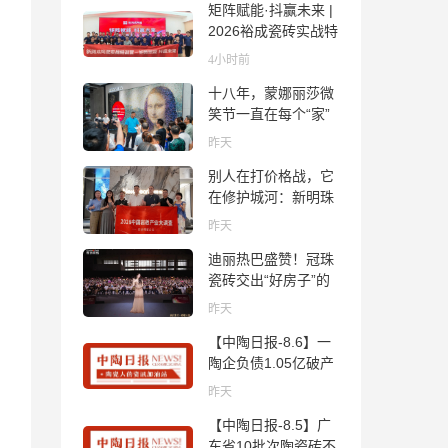
矩阵赋能·抖赢未来 |
2026裕成瓷砖实战特
训营圆满收官
4小时前
十八年，蒙娜丽莎微
笑节一直在每个“家”
的故事里
昨天
别人在打价格战，它
在修护城河：新明珠
岩板的逆势密码
昨天
迪丽热巴盛赞！冠珠
瓷砖交出“好房子”的
标准答卷
昨天
【中陶日报-8.6】一
陶企负债1.05亿破产
清算；东鹏拟延长基
昨天
金投资期限；工信部
【中陶日报-8.5】广
开展建陶行业能效领
东省10批次陶瓷砖不
跑者企业推荐工作