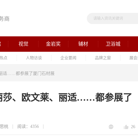
馆
视觉
金岩奖
辅材
卫浴城
热点
人物访谈
企业要闻
品牌之窗
展会
丽适……都参展了厦门石材展
丽莎、欧文莱、丽适……都参展了
思桃
阅读：4356
26