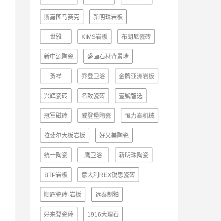
斯嘉图马赛克
新明珠岩板
世雅
KIMS岩板
布朗尼瓷砖
新中源陶瓷
盛画石材背景墙
贺祥
乔登卫浴
金牌亚洲岩板
兴辉瓷砖
名致瓷砖
壹號智选
冠军磁砖
威登堡陶瓷
恒力泰机械
拉斐尔大板岩板
好又美陶瓷
统一陶瓷
鹰卫浴
新明珠陶瓷
BTP岩板
意大利REX锐思瓷砖
顺辉瓷砖·岩板
远泰制釉
好来登瓷砖
1916大理石