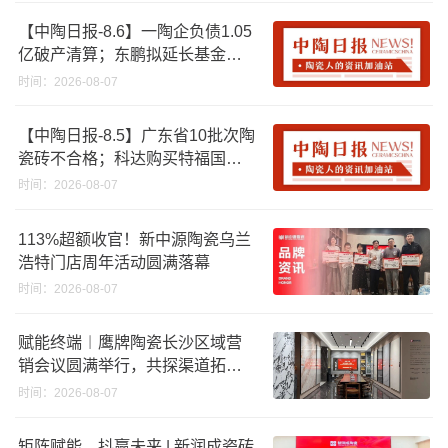
【中陶日报-8.6】一陶企负债1.05
亿破产清算；东鹏拟延长基金投
资期限；工信部开展建陶行业能
时间：2026-08-07
效领跑者企业推荐工作
【中陶日报-8.5】广东省10批次陶
瓷砖不合格；科达购买特福国际
股份申请未通过；蒙娜丽莎5千万
时间：2026-08-07
回购股份；建霖家居海外产能突
破18亿元
113%超额收官！新中源陶瓷乌兰
浩特门店周年活动圆满落幕
时间：2026-08-07
赋能终端︱鹰牌陶瓷长沙区域营
销会议圆满举行，共探渠道拓展
与门店升级新路径
时间：2026-08-07
矩阵赋能，抖赢未来 | 新润成瓷砖