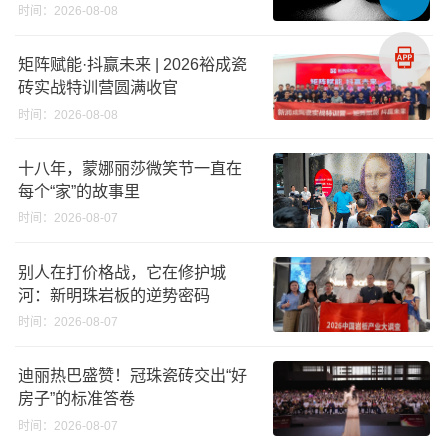
义高端奢石原料
时间：2026-08-08
矩阵赋能·抖赢未来 | 2026裕成瓷
砖实战特训营圆满收官
时间：2026-08-08
十八年，蒙娜丽莎微笑节一直在
每个“家”的故事里
时间：2026-08-07
别人在打价格战，它在修护城
河：新明珠岩板的逆势密码
时间：2026-08-07
迪丽热巴盛赞！冠珠瓷砖交出“好
房子”的标准答卷
时间：2026-08-07