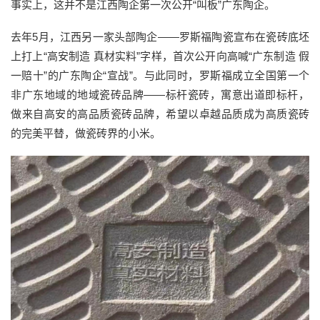
事实上，这并不是江西陶企第一次公开“叫板”广东陶企。
去年5月，江西另一家头部陶企——罗斯福陶瓷宣布在瓷砖底坯
上打上“高安制造 真材实料”字样，首次公开向高喊“广东制造 假
一赔十”的广东陶企“宣战”。与此同时，罗斯福成立全国第一个
非广东地域的地域瓷砖品牌——标杆瓷砖，寓意出道即标杆，
做来自高安的高品质瓷砖品牌，希望以卓越品质成为高质瓷砖
的完美平替，做瓷砖界的小米。