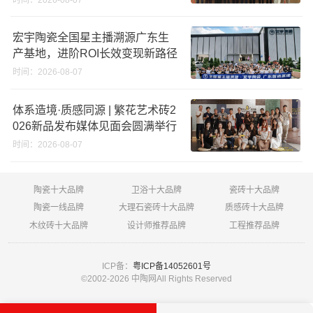
宏宇陶瓷全国星主播溯源广东生
产基地，进阶ROI长效变现新路径
时间：2026-08-07
体系造境·质感同源 | 繁花艺术砖2
026新品发布媒体见面会圆满举行
时间：2026-08-07
陶瓷十大品牌
卫浴十大品牌
瓷砖十大品牌
陶瓷一线品牌
大理石瓷砖十大品牌
质感砖十大品牌
木纹砖十大品牌
设计师推荐品牌
工程推荐品牌
ICP备：
粤ICP备14052601号
©2002-
2026 中陶网All Rights Reserved