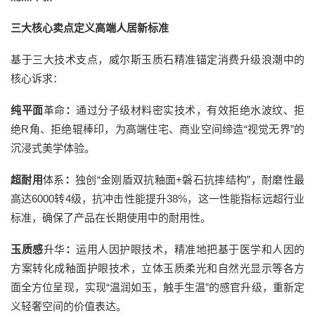
三大核心卖点定义高端人居新标准
基于三大技术支点，威尔斯玉质石精准锚定消费升级浪潮中的
核心诉求：
纯平面
革命
：
通过分子级材料密实技术，有效拒绝水波纹、拒
绝R角、拒绝辊棒印，为高端住宅、商业空间缔造“视觉无界”的
沉浸式美学体验。
超耐用
体系
：
独创“金刚盾双抗釉面+磐石抗摔结构”，耐磨性最
高达6000转4级，抗冲击性能提升38%，这一性能指标远超行业
标准，确保了产品在长期使用中的耐用性。
玉质感
升华
：
运用人因护眼技术，精准地把基于医学和人因的
方案转化成釉面护眼技术，立体玉质柔光和自然光显示等各方
面全方位呈现，实现“温润如玉，触手生温”的感官升级，重新定
义轻奢空间的价值表达。