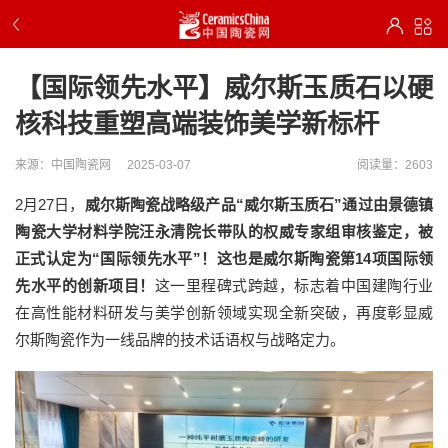
【国际领先水平】威尔斯玉质石以硬
核科技重塑高端装饰美学新标杆
来源：中国陶瓷网
2025-03-07
阅读量：2603
2月27日，
威尔斯陶瓷战略级产品“威尔斯玉质石”通过由景德镇
陶瓷大学材料学院汪永清
院长带队的
权威专家组审核鉴定，被
正式认定为“国际领先水平”！
这也是
威尔斯陶瓷
第14项国际领
先水平
的创新项目！
这一里程碑式跨越，标志着中国建陶行业
在高性能材料研发与美学创新领域实现全新突破，再度彰显威
尔斯陶瓷作为一线品牌的技术话语权与战略定力。