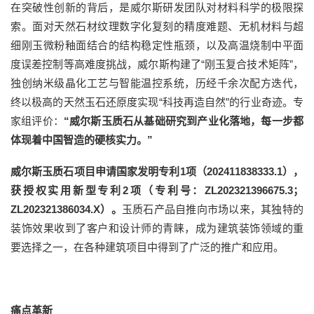
在突破性创新的背后，是威尔斯研发团队对材料科学的极限探
索。面对天然石材纹理数字化复刻的精度难题、无机材料与超
细刚玉微粉釉面结合的结构稳定性瓶颈，以及高温烧制中平面
度误差控制等高难度挑战，威尔斯构建了“刚玉复合技术矩阵”，
独创纳米级晶化工艺与智能温控系统，历经千余次配方迭代，
终以极高的天然玉石还原度实现“科技再造自然”的行业奇迹。专
家组评价：
“威尔斯玉质石从基础研究到产业化落地，每一步都
体现着中国智造的硬核实力。”
威尔斯玉质石项目申请国家发明专利1项（
202411838333.1
）
，
获授权实用新型专利2项（专利号：
ZL202321396675.3；
ZL202321386034.X
）。
玉质石产品自推向市场以来，其独特的
装饰效果收到了客户和设计师的青睐，成为建筑装饰领域的重
要选择之一，在各种建筑项目中得到了广泛的推广和应用。
痛点革新