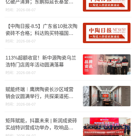
亿破产清算；东鹏拟延长基金投
资期限；工信部开展建陶行业能
时间：2026-08-07
效领跑者企业推荐工作
【中陶日报-8.5】广东省10批次陶
瓷砖不合格；科达购买特福国际
股份申请未通过；蒙娜丽莎5千万
时间：2026-08-07
回购股份；建霖家居海外产能突
破18亿元
113%超额收官！新中源陶瓷乌兰
浩特门店周年活动圆满落幕
时间：2026-08-07
赋能终端︱鹰牌陶瓷长沙区域营
销会议圆满举行，共探渠道拓展
与门店升级新路径
时间：2026-08-07
矩阵赋能，抖赢未来 | 新润成瓷砖
实战特训营成功举办，吹响品牌
秋季营销冲锋号！
时间：2026-08-07