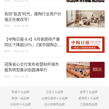
时间：2026-08-05
告别“盲选”时代，建陶行业用户价
值正在被改写！
时间：2026-08-05
【中陶日报-8.4】6月瓷质砖产量
同比下降超10％；2家中国陶企亮
相马来西亚ARCHIDEX 2026石材
时间：2026-08-05
展；东鹏已斥资4852万回购股
份；方向集团出海
冠珠省心交付发布会暨标杆城市
服务转型集训会圆满举行
时间：2026-08-05
陶瓷十大品牌
卫浴十大品牌
瓷砖十大品牌
陶瓷一线品牌
大理石瓷砖十大品牌
质感砖十大品牌
木纹砖十大品牌
设计师推荐品牌
工程推荐品牌