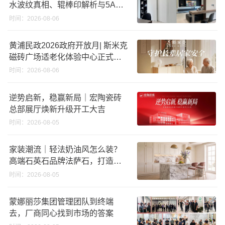
水波纹真相、辊棒印解析与5A标
准选购指南
时间：2026-08-06
黄浦民政2026政府开放月| 斯米克
磁砖广场适老化体验中心正式亮
相
时间：2026-08-06
逆势启新，稳赢新局｜宏陶瓷砖
总部展厅焕新升级开工大吉
时间：2026-08-05
家装潮流｜轻法奶油风怎么装？
高端石英石品牌法萨石，打造质
感橱柜台面
时间：2026-08-05
蒙娜丽莎集团管理团队到终端
去，厂商同心找到市场的答案