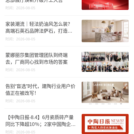
时间：2026-08-05
家装潮流｜轻法奶油风怎么装？
高端石英石品牌法萨石，打造质
感橱柜台面
时间：2026-08-05
蒙娜丽莎集团管理团队到终端
去，厂商同心找到市场的答案
时间：2026-08-05
告别“盲选”时代，建陶行业用户价
值正在被改写！
时间：2026-08-05
【中陶日报-8.4】6月瓷质砖产量
同比下降超10％；2家中国陶企亮
相马来西亚ARCHIDEX 2026石材
时间：2026-08-05