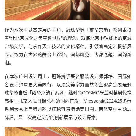
作为本次主题高定展的主角，冠珠华脉「雍华京韵」系列秉持
着“让北京文化之美享誉世界”的理念，凝炼北京中轴线上的京城
宫墙美学，与京作天工技艺的文化精粹，引领着高定岩板新风
尚。致力在世界的舞台上诠释，国都风范、古都底蕴、国韵新
潮。
在本次广州设计周上，冠珠携手著名服装设计师郭培、国际知
名设计师覃思大美同行，以顶尖美学力量共创主题高定展是冠
珠华脉岩板「雍华京韵」系列，继时尚COSMO米兰时装周惊艳
亮相、北京人民日报总社的国内首发、M essential2024/25冬春
系列大秀上宫墙丹韵以红毯背景墙绝美出圈、南航空中主题展
陈后，又一次高定美学的创新展示与设计探索。