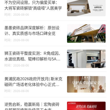
不为空间设限，只为偏爱买单：
大将军瓷砖解锁“高级哑”人居美学
时间：2026-08-06
墨墨瓷砖品牌深度解析：原创设
计、真实质感与市场口碑全览
时间：2026-08-06
狮王瓷砖平整度实测：R角成因、
水波纹真相、辊棒印解析与5A标
准选购指南
时间：2026-08-06
黄浦民政2026政府开放月| 斯米克
磁砖广场适老化体验中心正式亮
相
时间：2026-08-06
逆势启新，稳赢新局｜宏陶瓷砖
总部展厅焕新升级开工大吉