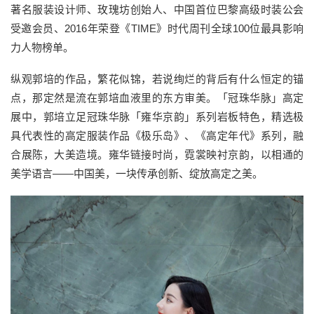
著名服装设计师、玫瑰坊创始人、中国首位巴黎高级时装公会
受邀会员、2016年荣登《TIME》时代周刊全球100位最具影响
力人物榜单。
纵观郭培的作品，繁花似锦，若说绚烂的背后有什么恒定的锚
点，那定然是流在郭培血液里的东方审美。「冠珠华脉」高定
展中，郭培立足冠珠华脉「雍华京韵」系列岩板特色，精选极
具代表性的高定服装作品《极乐岛》、《高定年代》系列，融
合展陈，大美造境。雍华链接时尚，霓裳映衬京韵，以相通的
美学语言——中国美，一块传承创新、绽放高定之美。