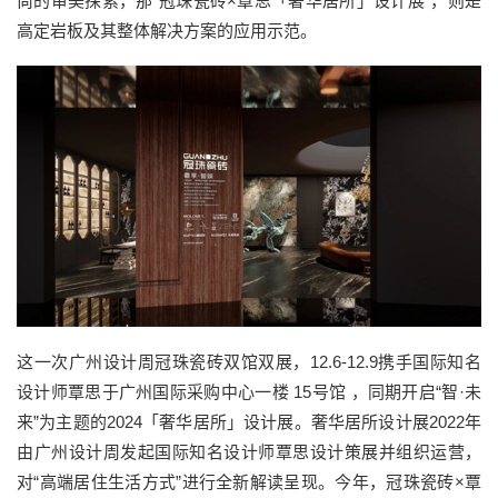
尚的审美探索，那“冠珠瓷砖×覃思「奢华居所」设计展”，则是
高定岩板及其整体解决方案的应用示范。
这一次广州设计周冠珠瓷砖双馆双展，12.6-12.9携手国际知名
设计师覃思于广州国际采购中心一楼 15号馆 ，同期开启“智·未
来”为主题的2024「奢华居所」设计展。奢华居所设计展2022年
由广州设计周发起国际知名设计师覃思设计策展并组织运营，
对“高端居住生活方式”进行全新解读呈现。今年，冠珠瓷砖×覃