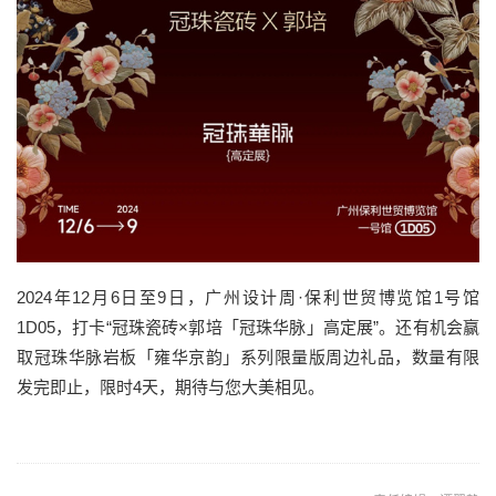
2024年12月6日至9日，广州设计周·保利世贸博览馆1号馆
1D05，打卡“冠珠瓷砖×郭培「冠珠华脉」高定展”。还有机会赢
取冠珠华脉岩板「雍华京韵」系列限量版周边礼品，数量有限
发完即止，限时4天，期待与您大美相见。