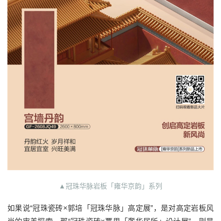
▲冠珠华脉岩板「雍华京韵」系列
如果说“冠珠瓷砖×郭培「冠珠华脉」高定展”，是对高定岩板风