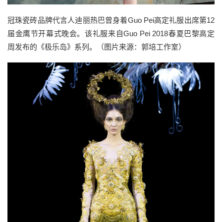
冠珠瓷砖品牌代言人迪丽热巴曾身着Guo Pei高定礼服出席第12
届金鹰节开幕式晚会。该礼服来自Guo Pei 2018春夏巴黎高定
周发布的《极乐岛》系列。（图片来源：郭培工作室）