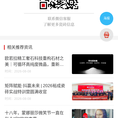
海报
相关推荐资讯
欧若拉精工奢石科技重构石材之
美｜可循环高纯度微晶，重新定
义高端奢石原料
时间：2026-08-08
矩阵赋能·抖赢未来 | 2026裕成瓷
砖实战特训营圆满收官
时间：2026-08-08
十八年，蒙娜丽莎微笑节一直在