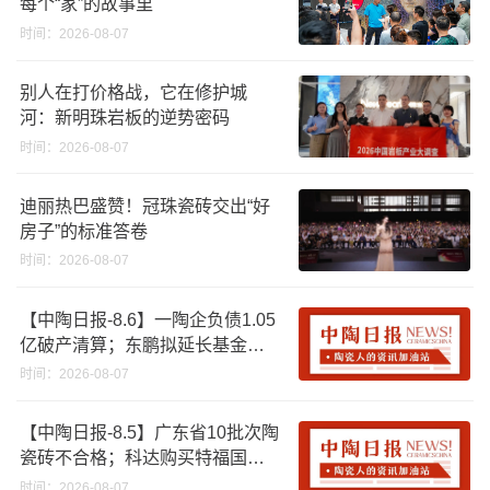
每个“家”的故事里
时间：2026-08-07
别人在打价格战，它在修护城
河：新明珠岩板的逆势密码
时间：2026-08-07
迪丽热巴盛赞！冠珠瓷砖交出“好
房子”的标准答卷
时间：2026-08-07
【中陶日报-8.6】一陶企负债1.05
亿破产清算；东鹏拟延长基金投
资期限；工信部开展建陶行业能
时间：2026-08-07
效领跑者企业推荐工作
【中陶日报-8.5】广东省10批次陶
瓷砖不合格；科达购买特福国际
股份申请未通过；蒙娜丽莎5千万
时间：2026-08-07