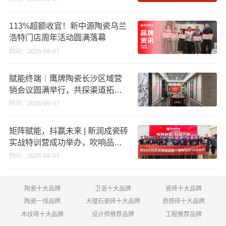
回购股份；建霖家居海外产能突
破18亿元
113%超额收官！新中源陶瓷乌兰
浩特门店周年活动圆满落幕
时间：2026-08-07
赋能终端︱鹰牌陶瓷长沙区域营
销会议圆满举行，共探渠道拓展
与门店升级新路径
时间：2026-08-07
矩阵赋能，抖赢未来 | 新润成瓷砖
实战特训营成功举办，吹响品牌
秋季营销冲锋号！
时间：2026-08-07
陶瓷十大品牌
卫浴十大品牌
瓷砖十大品牌
陶瓷一线品牌
大理石瓷砖十大品牌
质感砖十大品牌
木纹砖十大品牌
设计师推荐品牌
工程推荐品牌