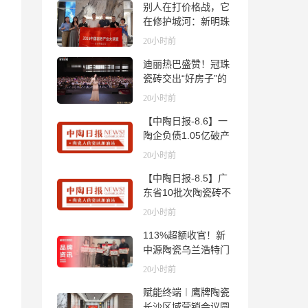
别人在打价格战，它
在修护城河：新明珠
岩板的逆势密码
20小时前
迪丽热巴盛赞！冠珠
瓷砖交出“好房子”的
标准答卷
20小时前
【中陶日报-8.6】一
陶企负债1.05亿破产
清算；东鹏拟延长基
20小时前
金投资期限；工信部
【中陶日报-8.5】广
开展建陶行业能效领
东省10批次陶瓷砖不
跑者企业推荐工作
合格；科达购买特福
20小时前
国际股份申请未通
113%超额收官！新
过；蒙娜丽莎5千万
中源陶瓷乌兰浩特门
回购股份；建霖家居
店周年活动圆满落幕
海外产能突破18亿元
20小时前
赋能终端︱鹰牌陶瓷
长沙区域营销会议圆