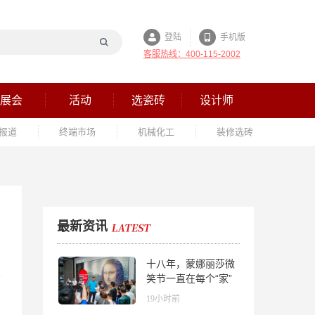
登陆
手机版
客服热线：400-115-2002
展会
活动
选瓷砖
设计师
报道
终端市场
机械化工
装修选砖
最新资讯
十八年，蒙娜丽莎微
笑节一直在每个“家”
的故事里
19小时前