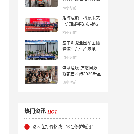
满举行，共探渠道拓
20小时前
展与门店升级新路径
矩阵赋能，抖赢未来
| 新润成瓷砖实战特
训营成功举办，吹响
23小时前
品牌秋季营销冲锋
宏宇陶瓷全国星主播
号！
溯源广东生产基地，
进阶ROI长效变现新
15小时前
路径
体系造境·质感同源 |
繁花艺术砖2026新品
发布媒体见面会圆满
16小时前
举行
热门资讯
别人在打价格战，它在修护城河：新明珠岩板的逆势密码