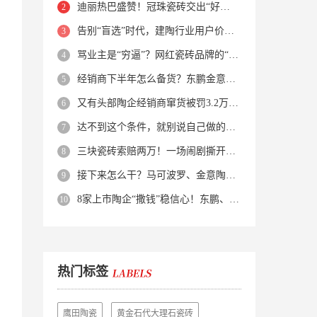
迪丽热巴盛赞！冠珠瓷砖交出“好房子”的标准答卷
告别“盲选”时代，建陶行业用户价值正在被改写！
骂业主是“穷逼”？网红瓷砖品牌的“真实面目”被揭开了！
经销商下半年怎么备货？东鹏金意陶马可波罗等10大品牌集体亮剑
又有头部陶企经销商窜货被罚3.2万！品牌区域保护岌岌可危？
达不到这个条件，就别说自己做的是质感砖！
三块瓷砖索赔两万！一场闹剧撕开了装修“碰瓷”的遮羞布
接下来怎么干？马可波罗、金意陶、蒙娜丽莎、箭牌、欧神诺、宏宇…
8家上市陶企“撒钱”稳信心！东鹏、蒙娜丽莎等启动回购增持
热门标签
鹰田陶瓷
黄金石代大理石瓷砖