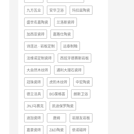
九方瓦业
安华卫浴
玛拉兹陶瓷
盛世名嘉陶瓷
兰洛斯瓷砖
加西亚瓷砖
嘉路仕陶瓷
诗连达 · 岩板定制
远泰制釉
法维诺定制瓷砖
西班牙德赛斯岩板
大自然木纹砖
通利大理石瓷砖
冠珠瓷砖
虎豹木纹砖
中宏陶瓷
德立洁具
BG葆格荟
朗斯卫浴
JNJ马赛克
凯迪保罗陶瓷
迪加瓷砖
唐姆
岩朋友岩板
嘉豪瓷砖
Z&D陶瓷
依诺磁砖