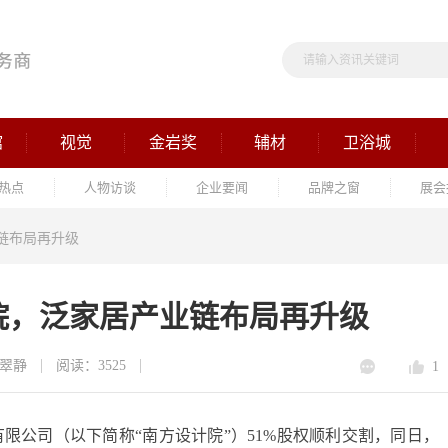
馆
视觉
金岩奖
辅材
卫浴城
热点
人物访谈
企业要闻
品牌之窗
展会
链布局再升级
院，泛家居产业链布局再升级
翠静
阅读：3525
1
限公司（以下简称“南方设计院”）51%股权顺利交割，同日，