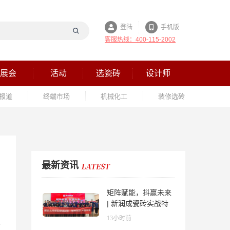
登陆
手机版
客服热线：400-115-2002
展会
活动
选瓷砖
设计师
报道
终端市场
机械化工
装修选砖
最新资讯
矩阵赋能，抖赢未来
| 新润成瓷砖实战特
训营成功举办，吹响
13小时前
品牌秋季营销冲锋