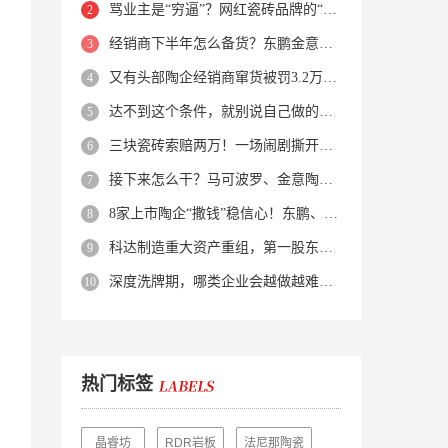
骂业主是“穷逼”？网红瓷砖品牌的“真实面目”被揭开了！
经销商下半年怎么备货？东鹏金意陶马可波罗等10大品牌集体亮剑
又有头部陶企经销商窜货被罚3.2万！品牌区域保护岌岌可危？
达不到这个条件，就别说自己做的是质感砖！
三块瓷砖索赔两万！一场闹剧撕开了装修“碰瓷”的遮羞布
接下来怎么干？马可波罗、金意陶、蒙娜丽莎、箭牌、欧神诺、宏宇…
8家上市陶企“撒钱”稳信心！东鹏、蒙娜丽莎等启动回购增持
科达制造重大资产重组，第一股东易主！
深度洗牌期，哪类企业会越做越难？哪类企业能逆势突围？
热门标签
晶睿坊
RDR岩板
法尼那陶瓷