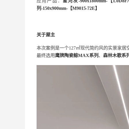
应用产品：
星河灰-900x1800mm-【L0D8F
列-150x900mm-【M9015-72E】
关于屋主
本次案例是一个127㎡现代简约风的实景家
最终选用
鹰牌陶瓷鲸MAX系列
、
森林木歌系