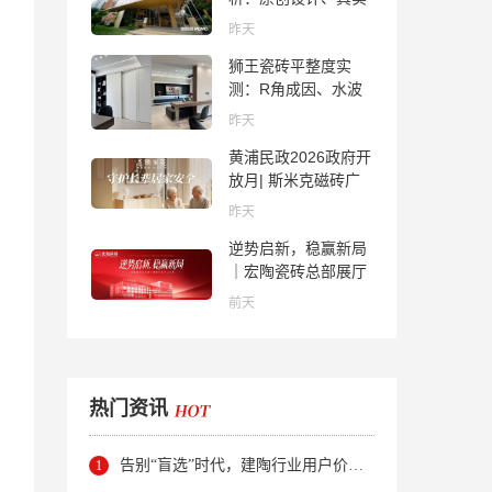
质感与市场口碑全览
昨天
狮王瓷砖平整度实
测：R角成因、水波
纹真相、辊棒印解析
昨天
与5A标准选购指南
黄浦民政2026政府开
放月| 斯米克磁砖广
场适老化体验中心正
昨天
式亮相
逆势启新，稳赢新局
｜宏陶瓷砖总部展厅
焕新升级开工大吉
前天
热门资讯
告别“盲选”时代，建陶行业用户价值正在被改写！