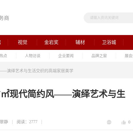
馆
视觉
金岩奖
辅材
卫浴城
热点
人物访谈
企业要闻
品牌之窗
展会
风——演绎艺术与生活交织的高端家居美学
27㎡现代简约风——演绎艺术与生
翠静
阅读：2777
0