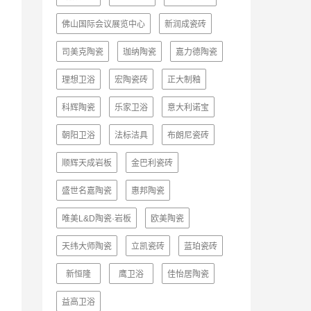
佛山国际会议展览中心
新润成瓷砖
司美克陶瓷
珈纳陶瓷
嘉力德陶瓷
理想卫浴
宏陶瓷砖
正大制釉
科辉陶瓷
乐家卫浴
意大利诺宝
朝阳卫浴
法标洁具
布朗尼瓷砖
顺辉天成岩板
金巴利瓷砖
盛世名嘉陶瓷
惠邦陶瓷
唯美L&D陶瓷·岩板
欧美陶瓷
天纬大师陶瓷
立凯瓷砖
蓝珀瓷砖
新恒隆
鹰卫浴
佳怡居陶瓷
益高卫浴