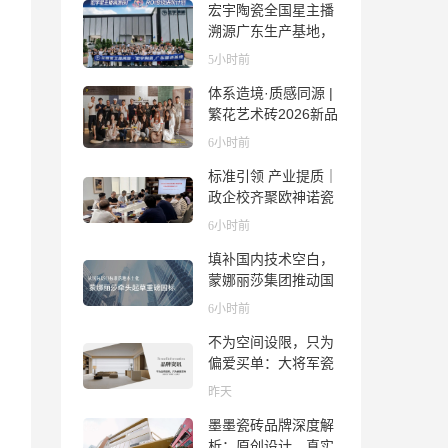
宏宇陶瓷全国星主播
号！
溯源广东生产基地，
进阶ROI长效变现新
5小时前
路径
体系造境·质感同源 |
繁花艺术砖2026新品
发布媒体见面会圆满
6小时前
举行
标准引领 产业提质｜
政企校齐聚欧神诺瓷
砖，共探佛山陶瓷标
6小时前
准化发展新路径
填补国内技术空白，
蒙娜丽莎集团推动国
际标准落地本地国标
6小时前
不为空间设限，只为
偏爱买单：大将军瓷
砖解锁“高级哑”人居
昨天
美学
墨墨瓷砖品牌深度解
析：原创设计、真实