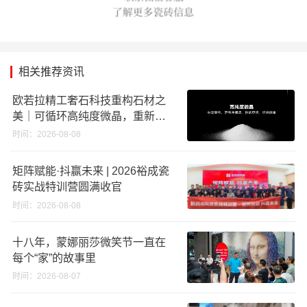
相关推荐资讯
欧若拉精工奢石科技重构石材之
美｜可循环高纯度微晶，重新定
义高端奢石原料
时间：2026-08-08
矩阵赋能·抖赢未来 | 2026裕成瓷
砖实战特训营圆满收官
时间：2026-08-08
十八年，蒙娜丽莎微笑节一直在
每个“家”的故事里
时间：2026-08-07