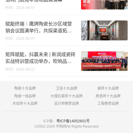
时间：2026-08-07
赋能终端︱鹰牌陶瓷长沙区域营
销会议圆满举行，共探渠道拓展
与门店升级新路径
时间：2026-08-07
矩阵赋能，抖赢未来 | 新润成瓷砖
实战特训营成功举办，吹响品牌
秋季营销冲锋号！
时间：2026-08-07
陶瓷十大品牌
卫浴十大品牌
瓷砖十大品牌
陶瓷一线品牌
大理石瓷砖十大品牌
质感砖十大品牌
木纹砖十大品牌
设计师推荐品牌
工程推荐品牌
ICP备：
粤ICP备14052601号
©2002-
2026 中陶网All Rights Reserved