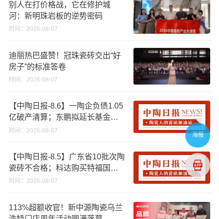
别人在打价格战，它在修护城
河：新明珠岩板的逆势密码
时间：2026-08-07
迪丽热巴盛赞！冠珠瓷砖交出“好
房子”的标准答卷
时间：2026-08-07
【中陶日报-8.6】一陶企负债1.05
亿破产清算；东鹏拟延长基金投
资期限；工信部开展建陶行业能
时间：2026-08-07
海报
效领跑者企业推荐工作
【中陶日报-8.5】广东省10批次陶
瓷砖不合格；科达购买特福国际
股份申请未通过；蒙娜丽莎5千万
时间：2026-08-07
回购股份；建霖家居海外产能突
破18亿元
113%超额收官！新中源陶瓷乌兰
浩特门店周年活动圆满落幕