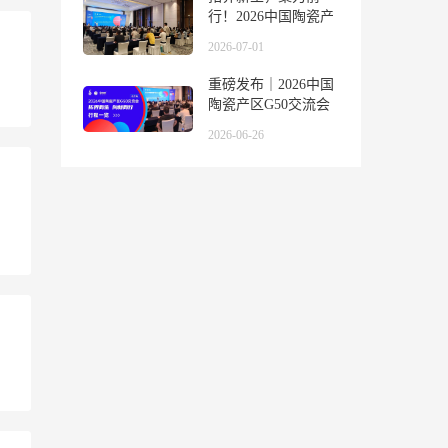
行！2026中国陶瓷产
区G50交流会（北方
2026-07-01
站）在淄圆满落幕！
重磅发布｜2026中国
陶瓷产区G50交流会
（北方站）流程公
2026-06-26
布！