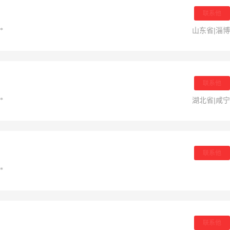
联系他
山东省|淄博
*
联系他
湖北省|咸宁
*
联系他
*
联系他