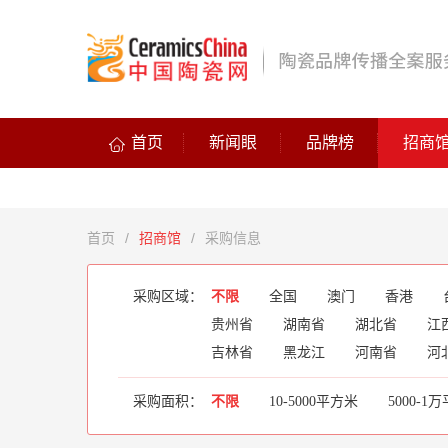
首页
新闻眼
品牌榜
招商
首页
/
招商馆
/
采购信息
采购区域：
不限
全国
澳门
香港
贵州省
湖南省
湖北省
江
吉林省
黑龙江
河南省
河
采购面积：
不限
10-5000平方米
5000-1