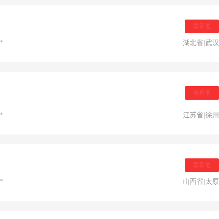
联系他
湖北省|武汉
*
联系他
江苏省|徐州
*
联系他
山西省|太原
*