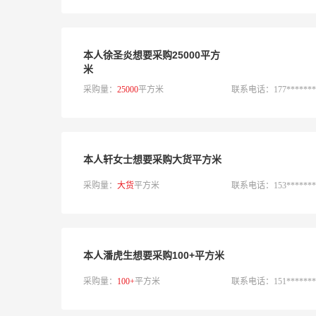
本人徐圣炎想要采购25000平方
米
采购量：
25000
平方米
联系电话：
177*******
本人轩女士想要采购大货平方米
采购量：
大货
平方米
联系电话：
153*******
本人潘虎生想要采购100+平方米
采购量：
100+
平方米
联系电话：
151*******