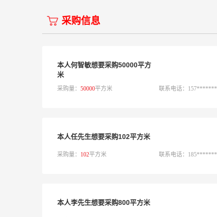
采购信息
本人何智敏想要采购50000平方
米
采购量：
50000
平方米
联系电话：
157*******
本人任先生想要采购102平方米
采购量：
102
平方米
联系电话：
185*******
本人李先生想要采购800平方米