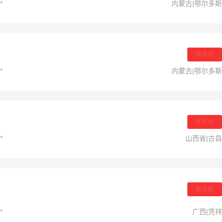
内蒙古|鄂尔多斯
*
联系他
内蒙古|鄂尔多斯
*
联系他
山西省|古县
*
联系他
广西|凭祥
*