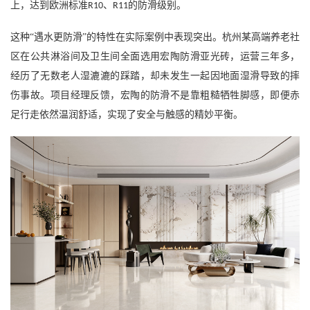
上，达到欧洲标准
、
的防滑级别。
R10
R11
这种
“遇水更防滑”的特性在实际案例中表现突出。杭州某高端养老社
区在公共淋浴间及卫生间全面选用宏陶防滑亚光砖，运营三年多，
经历了无数老人湿漉漉的踩踏，却未发生一起因地面湿滑导致的摔
伤事故。项目经理反馈，宏陶的防滑不是靠粗糙牺牲脚感，即便赤
足行走依然温润舒适，实现了安全与触感的精妙平衡。