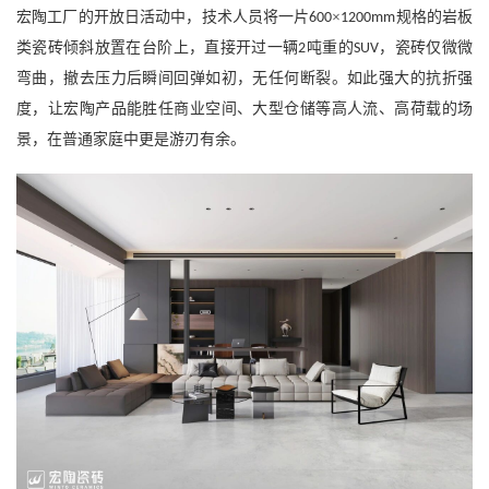
宏陶工厂的开放日活动中，技术人员将一片
×
规格的岩板
600
1200mm
类瓷砖倾斜放置在台阶上，直接开过一辆
吨重的
，瓷砖仅微微
2
SUV
弯曲，撤去压力后瞬间回弹如初，无任何断裂。如此强大的抗折强
度，让宏陶产品能胜任商业空间、大型仓储等高人流、高荷载的场
景，在普通家庭中更是游刃有余。