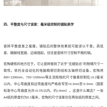
四、平整度与尺寸误差：毫米级控制的铺贴美学
瓷砖平整度差之毫厘，铺贴后的整体效果就可能谬以千里。高低
差、踢脚线宽缝、边缘翘起，往往是瓷砖尺寸控制不精的锅。
宏陶硬核的地方在于，它让瓷砖做到了近乎
“无缝贴合”的物理尺寸一
致性。依托全自动化的电脑精密切割线和五轴桥切设备，宏陶将
×
、
×
等主流规格的尺寸偏差控制在±
毫米
600
1200mm
750
1500mm
0.2
以内，中心弯曲度和边弯曲度均严格收窄至
至
（国家
+0.3mm
-0.3mm
标准中心弯曲度允许±
以内，约±
）。这是什么概念？一张
0.5%
3mm
纸的厚度约为
毫米，宏陶的尺寸误差仅在两张纸的厚度之间。
A4
0.1