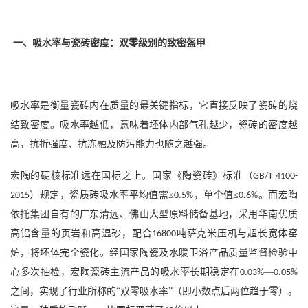
一、吸水率与瓷砖密度：双零级别的致密盔甲
吸水率是衡量瓷砖内在质量的最关键指标，它直接反映了瓷砖的烧
结致密度。吸水率越低，意味着坯体内部气孔越少，瓷砖的密度越
高，抗折强度、抗冻融及防污能力也随之越强。
宏陶的硬核标准远在国标之上。国家《陶瓷砖》标准（
GB/T 4100-
）规定，瓷质砖吸水率平均值需≤
，单个值≤
。而宏陶
2015
0.5%
0.6%
依托集团自有的广东清远、佛山大型原料储备基地，采用华南优质
高铝含量的页岩和高温砂，配合
吨萨克米压机与超长宽体窑
16800
炉，将坯体完全瓷化。经国家陶瓷及水暖卫浴产品质量监督检验中
心多次抽检，宏陶瓷砖主流产品的吸水率长期稳定在
—
0.03%
0.05%
之间，实现了行业所称的“双零吸水率”（即小数点后两位趋于零）。