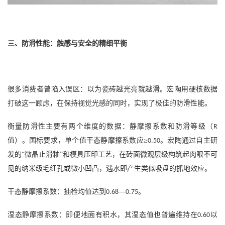
三、防滑性能：触感与安全的精细平衡
很多消费者曾陷入误区：以为瓷砖越光亮就越滑。宏陶用硬核数据
打破这一顾虑，在保持视觉光感的同时，实现了极佳的防滑性能。
衡量防滑性主要有两个维度的数据：静摩擦系数和防滑等级（
R
值）。国标要求，单个值干态静摩擦系数应≥
。宏陶通过自主研
0.50
发的“微晶止滑釉”和模具压印工艺，在砖面微观层级构筑起肉眼不可
见的纳米级毛细孔或微小凹凸，遇水即产生类似吸盘的抓地效应。
干态静摩擦系数：抽检均值达到
—
。
0.68
0.75
湿态静摩擦系数：即便地面有积水，其湿态值也普遍维持在
以
0.60