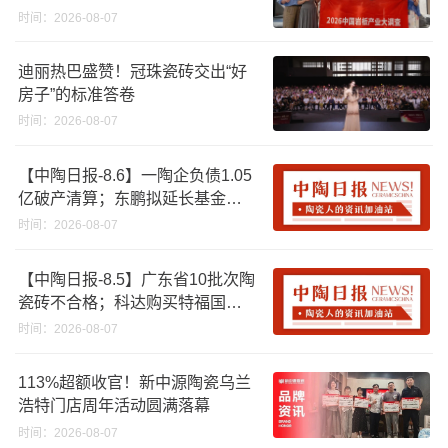
时间：2026-08-07
迪丽热巴盛赞！冠珠瓷砖交出“好
房子”的标准答卷
时间：2026-08-07
【中陶日报-8.6】一陶企负债1.05
亿破产清算；东鹏拟延长基金投
资期限；工信部开展建陶行业能
时间：2026-08-07
效领跑者企业推荐工作
【中陶日报-8.5】广东省10批次陶
瓷砖不合格；科达购买特福国际
股份申请未通过；蒙娜丽莎5千万
时间：2026-08-07
回购股份；建霖家居海外产能突
破18亿元
113%超额收官！新中源陶瓷乌兰
浩特门店周年活动圆满落幕
时间：2026-08-07