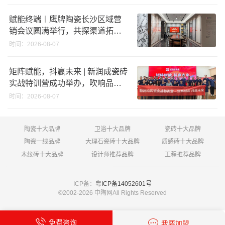
赋能终端︱鹰牌陶瓷长沙区域营
销会议圆满举行，共探渠道拓展
与门店升级新路径
时间：2026-08-07
矩阵赋能，抖赢未来 | 新润成瓷砖
实战特训营成功举办，吹响品牌
秋季营销冲锋号！
时间：2026-08-07
陶瓷十大品牌
卫浴十大品牌
瓷砖十大品牌
陶瓷一线品牌
大理石瓷砖十大品牌
质感砖十大品牌
木纹砖十大品牌
设计师推荐品牌
工程推荐品牌
ICP备：
粤ICP备14052601号
©2002-
2026 中陶网All Rights Reserved
免费咨询
我要加盟