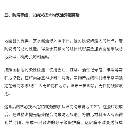
五、防污等级：以纳米技术构筑油污隔离盾
地面日久泛黑、茶水酱油渗入擦不掉，是劣质瓷砖最大的痛点。宏
陶瓷砖的防污性能，得益于其极高的坯体致密度叠加表面纳米级防
污处理，构成了双重隔离。
按照国标耐污染性检测，使用酱油、红酒、油性记号笔、碘酒等常
驻污染物，在砖面静置
小时后清洗。宏陶产品的检测结果常年锁
24
定在最高等级
级：即无论何种污渍，湿布一抹即净，无任何残留痕
5
迹。
这背后的核心技术是宏陶独创的
“超洁亮纳米防污工艺”。在瓷砖烧成
后，通过精密抛光磨头配合纳米防污蜡剂，将防污材料压入砖面微
孔并封闭，形成一层致密的分子级保护膜。这层膜不改变透气属