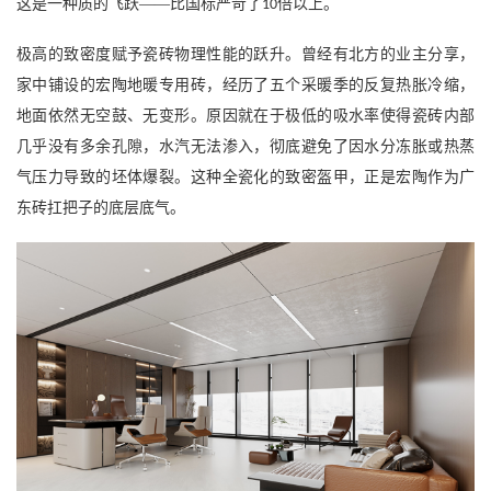
这是一种质的飞跃——比国标严苛了
倍以上。
10
极高的致密度赋予瓷砖物理性能的跃升。曾经有北方的业主分享，
家中铺设的宏陶地暖专用砖，经历了五个采暖季的反复热胀冷缩，
地面依然无空鼓、无变形。原因就在于极低的吸水率使得瓷砖内部
几乎没有多余孔隙，水汽无法渗入，彻底避免了因水分冻胀或热蒸
气压力导致的坯体爆裂。这种全瓷化的致密盔甲，正是宏陶作为广
东砖扛把子的底层底气。