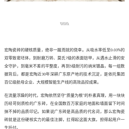
\\\\\\
宏陶瓷砖的硬核质量，绝非一蹴而就的侥幸。从吸水率低至
的
0.03%
双零致密坯体，到耐磨万转、莫氏
级的表面铠甲，从遇水止滑的安
7
全守护，到毫米不差的平整度，再到
级耐污的纳米镀晶，每一组数
5
据背后，都是宏陶近
年深耕广东原产地的技术沉淀，是依托集团
30
百亿级航母企业、大规模智能生产线的高效品控成果。
在流量浮躁的时代，宏陶依然坚守
“质量为根”的朴素真理，用一块块
历经苛刻质检的广东砖，在全国数百万家庭的地面和墙面留下时间
抹不掉的品质印记。如果说广东砖是高品质的代名词，那么宏陶瓷
砖就是这份硬核实力的最佳注脚，扛得起这面大旗，担得起用户一
生托付。