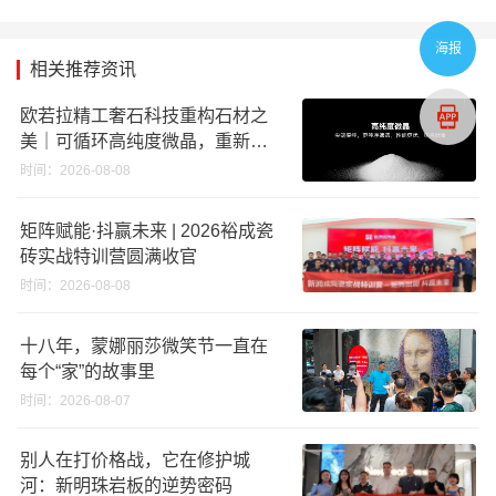
海报
相关推荐资讯
欧若拉精工奢石科技重构石材之
美｜可循环高纯度微晶，重新定
义高端奢石原料
时间：2026-08-08
矩阵赋能·抖赢未来 | 2026裕成瓷
砖实战特训营圆满收官
时间：2026-08-08
十八年，蒙娜丽莎微笑节一直在
每个“家”的故事里
时间：2026-08-07
别人在打价格战，它在修护城
河：新明珠岩板的逆势密码