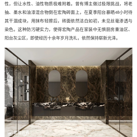
性，但让水性、油性物质极难附着。曾有博主做过极限挑战，将老
抽、墨水和油漆混合物倒在宏陶砖面上，在夏季阳台暴晒
小时待
48
其干涸成块，用抹布轻擦后，砖面依然洁白如初，未见丝毫渗透与
染色。这种防污硬实力，使得宏陶产品在家装中无惧厨房重油区、
阳台灰尘区，即使经历十余年岁月洗礼，依然保持崭新光泽。