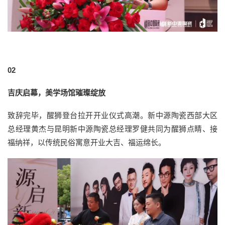
02
吉庆启幕，美学场馆璀璨绽放
致辞完毕，醒狮登台拉开开业仪式高潮。新中源陶瓷西部大区
总经理黄杰与昆明新中源陶瓷总经理罗健共同为醒狮点睛、接
福纳祥，以传统民俗寓意开业大吉、福运绵长。