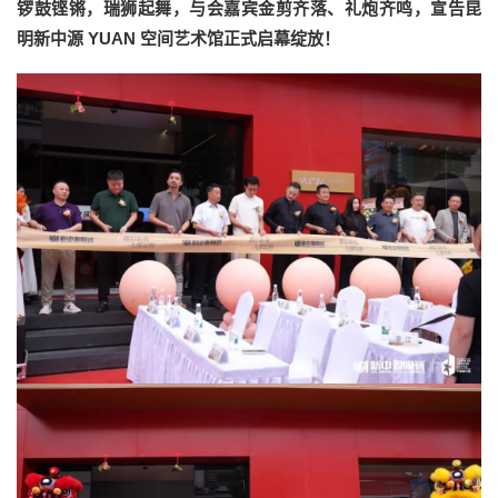
锣鼓铿锵，瑞狮起舞，与会嘉宾金剪齐落、礼炮齐鸣，宣告昆
明新中源 YUAN 空间艺术馆正式启幕绽放！