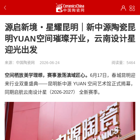
源启新境・星耀昆明｜新中源陶瓷昆
明YUAN空间璀璨开业，云南设计星
迎光出发
来源：中国陶瓷网
2026-06-24
阅读量：5464
空间栖放美学理想，赛事激荡滇域匠心。
6月17日，春城昆明迎
来行业双重盛典——昆明新中源 YUAN 空间艺术馆正式揭幕，
同期启航云南设计星（2026-2027） 全新赛季。