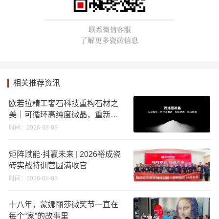
相关推荐资讯
欧若拉精工奢石科技重构石材之
美｜可循环高纯度微晶，重新定
义高端奢石原料
时间：2026-08-08
矩阵赋能·抖赢未来 | 2026裕成瓷
砖实战特训营圆满收官
时间：2026-08-08
十八年，蒙娜丽莎微笑节一直在
每个“家”的故事里