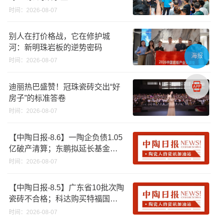
时间：2026-08-07
别人在打价格战，它在修护城
河：新明珠岩板的逆势密码
海报
时间：2026-08-07
迪丽热巴盛赞！冠珠瓷砖交出“好
房子”的标准答卷
时间：2026-08-07
【中陶日报-8.6】一陶企负债1.05
亿破产清算；东鹏拟延长基金投
资期限；工信部开展建陶行业能
时间：2026-08-07
效领跑者企业推荐工作
【中陶日报-8.5】广东省10批次陶
瓷砖不合格；科达购买特福国际
股份申请未通过；蒙娜丽莎5千万
时间：2026-08-07