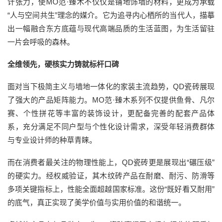
计张力，使MO范·臻木不仅仅是铺地饰墙的材料，更成为承载
“人与空间共生”理念的媒介。它为追寻内心栖所的当代人，描摹
出一幅融合东方底蕴与现代高端品质的生活蓝图，为生活留驻
一片会呼吸的森林。
全维领先，硬核实力铸就标杆口碑
面对当下极简主义与墙地一体化的家装主流趋势，QD瓷砖展现
了强大的产品矩阵能力。MO范·臻木系列不仅提供鱼骨、凡尔
赛、个性拼花等丰富的装饰设计，更配备完善的配套产品体
系，充分满足不同户型与个性化设计需求，深受年轻消费群体
与专业设计师的种草青睐。
而在消费者最关注的物理性能上，QD瓷砖更是展现出“碾压级”
的硬实力。经权威验证，其木纹砖产品在耐磨、耐污、防滑等
多项关键指标上，性能全面超越国家标准。这份“既好看又耐用”
的底气，真正实现了美学价值与实用价值的和谐统一。