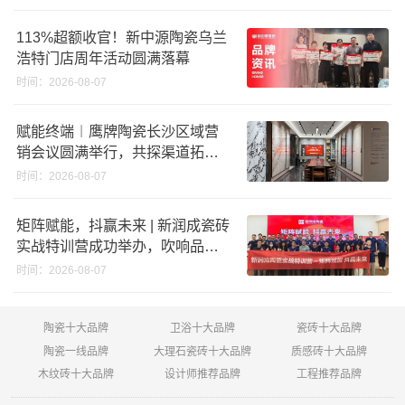
回购股份；建霖家居海外产能突
破18亿元
113%超额收官！新中源陶瓷乌兰
浩特门店周年活动圆满落幕
时间：2026-08-07
赋能终端︱鹰牌陶瓷长沙区域营
销会议圆满举行，共探渠道拓展
与门店升级新路径
时间：2026-08-07
矩阵赋能，抖赢未来 | 新润成瓷砖
实战特训营成功举办，吹响品牌
秋季营销冲锋号！
时间：2026-08-07
陶瓷十大品牌
卫浴十大品牌
瓷砖十大品牌
陶瓷一线品牌
大理石瓷砖十大品牌
质感砖十大品牌
木纹砖十大品牌
设计师推荐品牌
工程推荐品牌