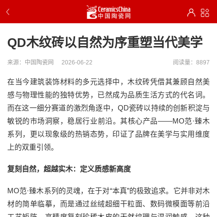
QD木纹砖以自然为序重塑当代美学
来源：中国陶瓷网
2026-06-22
阅读量：8897
在当今建筑装饰材料的多元选择中，木纹砖凭借其兼顾自然美
感与物理性能的独特优势，已然成为品质生活方式的代名词。
而在这一细分赛道的激烈角逐中，QD瓷砖以持续的创新积淀与
敏锐的市场洞察，稳居行业前沿。其核心产品——MO范·臻木
系列，更以现象级的热销态势，印证了品牌在美学与实用维度
上的双重引领。
复刻自然，超越实木：定义质感新高度
MO范·臻木系列的灵魂，在于对“本真”的极致追求。它并非对木
材的简单临摹，而是通过丝绒超细干粒面、数码微模面等前沿
工艺矩阵，高精度复刻珍稀木皮的天然纹理与温润触感。这种