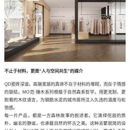
不止于材料，更是“人与空间共生”的媒介
QD瓷砖深谙，高端家居的真谛不在于材料的堆砌，而在于情感
的联结。MO范·臻木系列根植于自然森系哲学，用更克制、更
耐看的木纹语言，为钢筋水泥的城市居所注入久违的温度与松
弛感。
每一片产品，都是一方森林故事的叙述者。它演绎侘寂的质
朴、幽玄的静谧，也承载自然的怀古之美。这种去繁就简的设