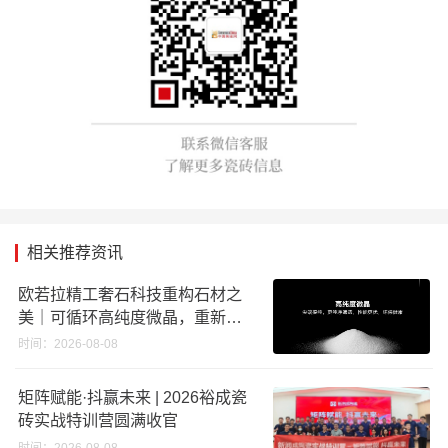
相关推荐资讯
欧若拉精工奢石科技重构石材之
美｜可循环高纯度微晶，重新定
义高端奢石原料
时间：2026-08-08
矩阵赋能·抖赢未来 | 2026裕成瓷
砖实战特训营圆满收官
时间：2026-08-08