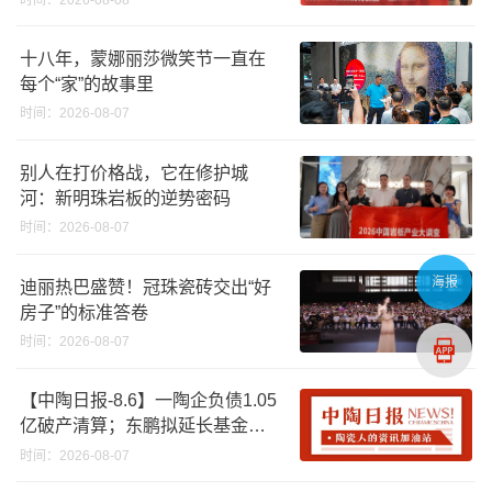
十八年，蒙娜丽莎微笑节一直在
每个“家”的故事里
时间：2026-08-07
别人在打价格战，它在修护城
河：新明珠岩板的逆势密码
时间：2026-08-07
海报
迪丽热巴盛赞！冠珠瓷砖交出“好
房子”的标准答卷
时间：2026-08-07
【中陶日报-8.6】一陶企负债1.05
亿破产清算；东鹏拟延长基金投
资期限；工信部开展建陶行业能
时间：2026-08-07
效领跑者企业推荐工作