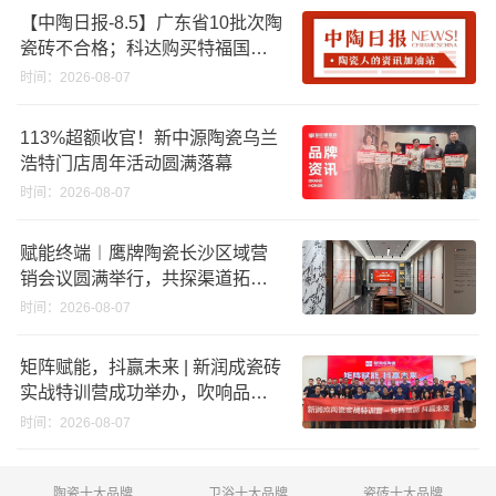
【中陶日报-8.5】广东省10批次陶
瓷砖不合格；科达购买特福国际
股份申请未通过；蒙娜丽莎5千万
时间：2026-08-07
回购股份；建霖家居海外产能突
破18亿元
113%超额收官！新中源陶瓷乌兰
浩特门店周年活动圆满落幕
时间：2026-08-07
赋能终端︱鹰牌陶瓷长沙区域营
销会议圆满举行，共探渠道拓展
与门店升级新路径
时间：2026-08-07
矩阵赋能，抖赢未来 | 新润成瓷砖
实战特训营成功举办，吹响品牌
秋季营销冲锋号！
时间：2026-08-07
陶瓷十大品牌
卫浴十大品牌
瓷砖十大品牌