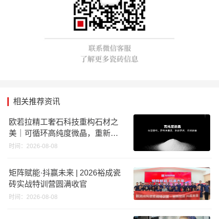
相关推荐资讯
欧若拉精工奢石科技重构石材之
美｜可循环高纯度微晶，重新定
义高端奢石原料
时间：2026-08-08
矩阵赋能·抖赢未来 | 2026裕成瓷
砖实战特训营圆满收官
时间：2026-08-08