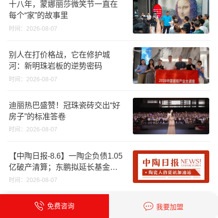
十八年，蒙娜丽莎微笑节一直在
每个“家”的故事里
时间：2026-08-07
别人在打价格战，它在修护城
河：新明珠岩板的逆势密码
时间：2026-08-07
迪丽热巴盛赞！冠珠瓷砖交出“好
房子”的标准答卷
时间：2026-08-07
【中陶日报-8.6】一陶企负债1.05
亿破产清算；东鹏拟延长基金投
资期限；工信部开展建陶行业能
时间：2026-08-07
效领跑者企业推荐工作
【中陶日报-8.5】广东省10批次陶
免费咨询
我要加盟
瓷砖不合格；科达购买特福国际