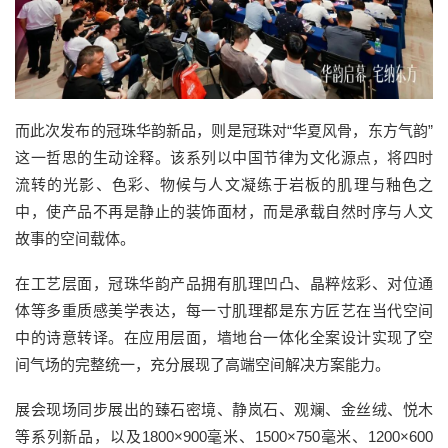
而此次发布的冠珠华韵新品，则是冠珠对“华夏风骨，东方气韵”
这一哲思的生动诠释。该系列以中国节律为文化源点，将四时
流转的光影、色彩、物候与人文凝练于岩板的肌理与釉色之
中，使产品不再是静止的装饰面材，而是承载自然时序与人文
故事的空间载体。
在工艺层面，冠珠华韵产品拥有肌理凹凸、晶粹炫彩、对位通
体等多重质感美学表达，每一寸肌理都是东方匠艺在当代空间
中的诗意转译。在应用层面，墙地台一体化全案设计实现了空
间气场的完整统一，充分展现了高端空间解决方案能力。
展会现场同步展出的臻石密境、静岚石、观斓、金丝绒、悦木
等系列新品，以及1800×900毫米、1500×750毫米、1200×600