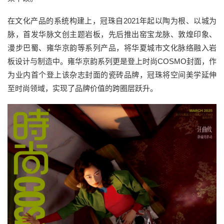
在文化产品的系统构建上，冠珠自2021年起以陶为根、以城为
脉，首发华脉文创主题岩板，先后推出窑宝龙脉、敦煌印象、
漫步巴蜀、雍华京韵等系列产品，将华夏城市文化脉络融入岩
板设计与制造中。雍华京韵系列更是登上时尚COSMO封面，作
为业内首个登上该杂志封面的瓷砖品牌，冠珠将空间美学延伸
至时尚领域，实现了品牌价值的跨圈层跃升。