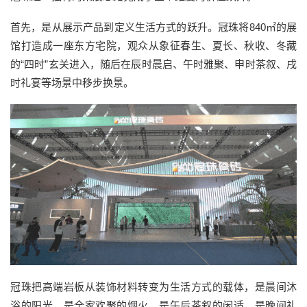
首先，是从展示产品到定义生活方式的跃升。冠珠将840㎡的展
馆打造成一座东方宅院，观众从象征春生、夏长、秋收、冬藏
的“四时”玄关进入，随后在辰时晨启、午时雅聚、申时茶叙、戌
时礼宴等场景中移步换景。
冠珠把高端岩板从装饰材料转变为生活方式的载体，是晨间沐
浴的阳光，是全家欢聚的烟火，是午后茶叙的闲适，是晚间礼