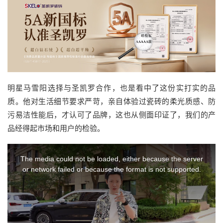
明星马雪阳选择与圣凯罗合作，也是看中了这份实打实的品
质。他对生活细节要求严苛，亲自体验过瓷砖的柔光质感、防
污易洁性能后，才认可了品牌，这也从侧面印证了，我们的产
品经得起市场和用户的检验。
This
The media could not be loaded, either because the server
is
or network failed or because the format is not supported.
a
modal
window.