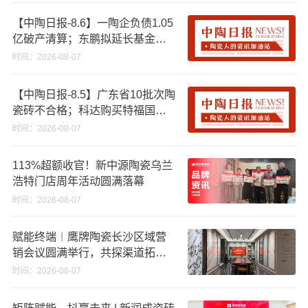
【中陶日报-8.6】一陶企负债1.05
亿破产清算；东鹏拟延长基金投
资期限；工信部开展建陶行业能
时间：2026-08-07
效领跑者企业推荐工作
【中陶日报-8.5】广东省10批次陶
瓷砖不合格；科达购买特福国际
股份申请未通过；蒙娜丽莎5千万
时间：2026-08-07
回购股份；建霖家居海外产能突
破18亿元
113%超额收官！新中源陶瓷乌兰
浩特门店周年活动圆满落幕
时间：2026-08-07
赋能终端︱鹰牌陶瓷长沙区域营
销会议圆满举行，共探渠道拓展
与门店升级新路径
时间：2026-08-07
矩阵赋能，抖赢未来 | 新润成瓷砖