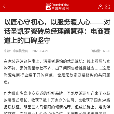
以匠心守初心，以服务暖人心——对
话圣凯罗瓷砖总经理颜慧萍：电商赛
道上的口碑坚守
来源：中国陶瓷网
2026-04-21
阅读量：6690
在家装选砖这件事上，消费者最怕的就是踩坑：线上看图与实
物不符、瓷砖质量参差不齐、出了问题售后推诿扯皮……这是
陶瓷电商行业绕不开的痛点，也是无数家庭装修时的共同顾
虑。
作为佛山陶瓷电商赛道的标杆品牌，圣凯罗近两年迎来了业绩
的爆发式增长，收获了数十万家庭的认可，也收获了国家5A级
品质认证、明星艺人马雪阳的倾情推荐。但成长路上，难免伴
随阵痛，面对行业共性的投诉争议、发展期的服务衔接问题，