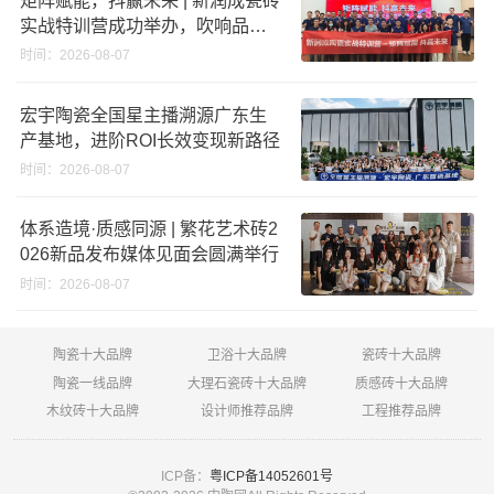
实战特训营成功举办，吹响品牌
秋季营销冲锋号！
时间：2026-08-07
宏宇陶瓷全国星主播溯源广东生
产基地，进阶ROI长效变现新路径
时间：2026-08-07
体系造境·质感同源 | 繁花艺术砖2
026新品发布媒体见面会圆满举行
时间：2026-08-07
陶瓷十大品牌
卫浴十大品牌
瓷砖十大品牌
陶瓷一线品牌
大理石瓷砖十大品牌
质感砖十大品牌
木纹砖十大品牌
设计师推荐品牌
工程推荐品牌
ICP备：
粤ICP备14052601号