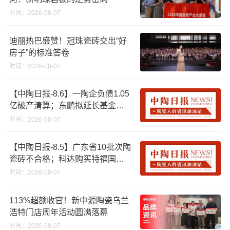
时间：2026-08-07
迪丽热巴盛赞！冠珠瓷砖交出“好
房子”的标准答卷
时间：2026-08-07
【中陶日报-8.6】一陶企负债1.05
亿破产清算；东鹏拟延长基金投
资期限；工信部开展建陶行业能
时间：2026-08-07
效领跑者企业推荐工作
【中陶日报-8.5】广东省10批次陶
瓷砖不合格；科达购买特福国际
股份申请未通过；蒙娜丽莎5千万
时间：2026-08-07
回购股份；建霖家居海外产能突
破18亿元
113%超额收官！新中源陶瓷乌兰
浩特门店周年活动圆满落幕
时间：2026-08-07