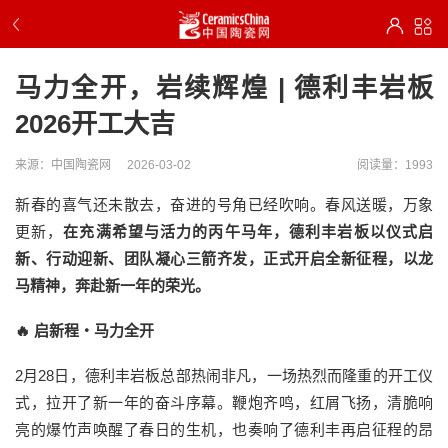
马力全开，岩续辉煌 | 德利丰岩板
2026开工大吉
来源：中国陶瓷网
2026-03-02
阅读量：1993
新春的喜气还未散去，奋进的号角已经吹响。春风送暖，万象
更新，
在充满希望与活力的丙午马年，德利丰岩板以仪式启
新、行动迎新、团队凝心三箭齐发，正式开启全新征程，以龙
马精神，奔赴新一年的荣光。
🔥 启新程・马力全开
2月28日，德利丰岩板总部热闹非凡，一场热烈而隆重的开工仪
式，拉开了新一年的奋斗序幕。鞭炮齐鸣，红屑飞扬，清脆响
亮的爆竹声唤醒了春日的生机，也奏响了德利丰再启征程的昂