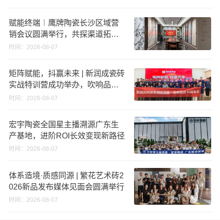
赋能终端︱鹰牌陶瓷长沙区域营
销会议圆满举行，共探渠道拓展
与门店升级新路径
时间：2026-08-07
矩阵赋能，抖赢未来 | 新润成瓷砖
实战特训营成功举办，吹响品牌
秋季营销冲锋号！
时间：2026-08-07
宏宇陶瓷全国星主播溯源广东生
产基地，进阶ROI长效变现新路径
时间：2026-08-07
体系造境·质感同源 | 繁花艺术砖2
026新品发布媒体见面会圆满举行
时间：2026-08-07