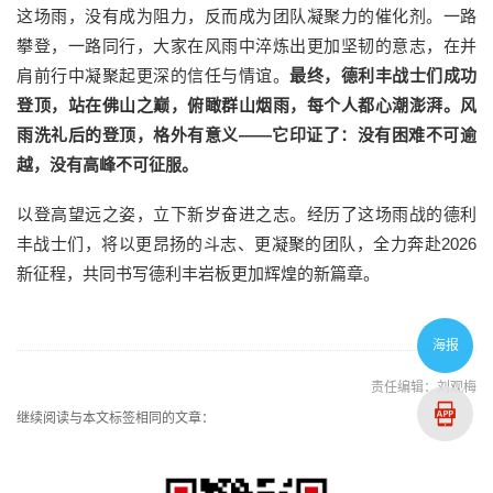
这场雨，没有成为阻力，反而成为团队凝聚力的催化剂。一路
攀登，一路同行，大家在风雨中淬炼出更加坚韧的意志，在并
肩前行中凝聚起更深的信任与情谊。
最终，德利丰战士们成功
登顶，站在佛山之巅，俯瞰群山烟雨，每个人都心潮澎湃。风
雨洗礼后的登顶，格外有意义——它印证了：没有困难不可逾
越，没有高峰不可征服。
以登高望远之姿，立下新岁奋进之志。经历了这场雨战的德利
丰战士们，将以更昂扬的斗志、更凝聚的团队，全力奔赴2026
新征程，共同书写德利丰岩板更加辉煌的新篇章。
海报
责任编辑：刘观梅
继续阅读与本文标签相同的文章：