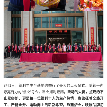
3月1日，德利丰生产基地也举行了盛大的点火仪式。随着一声
嘹亮有力的“点火”号令，窑火顺利燃起。
跃动的火苗，点燃的不
止是窑炉，更是每一位德利丰人的生产热情，也象征着全线开
工、产能全开、蓬勃向上的崭新希望。
熊熊炉火，映照品牌初