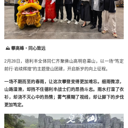
⛰️ 攀高峰・同心致远
2月28日，德利丰全体同仁齐聚佛山高明皂幕山，以一场“笃定
前行·岩续辉煌”的主题登山团建，开启新岁的向上征程。
一场不期而至的春雨，让这次攀登变得更加难忘。细雨微凉，
山路湿滑，却挡不住德利丰战士们的昂扬斗志。雨水打湿了衣
衫，却浇不灭心中的热情；雾气模糊了视线，却让脚下的步伐
更加笃定。