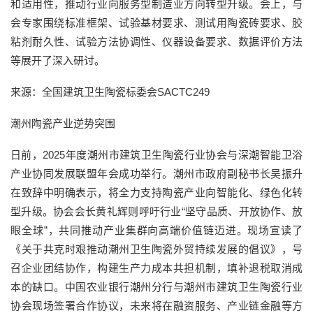
和适用性，推动行业向服务型制造业方向转型升级。会上，与
会专家围绕标准框架、试验基材要求、测试用陶瓷砖要求、胶
粘剂耐久性、试验方法协调性、仪器设备要求、数据评价方法
等展开了深入研讨。
来源：全国建筑卫生陶瓷标委会SACTC249
潮州陶瓷产业逆势突围
日前，2025年度潮州市建筑卫生陶瓷行业协会与深潮智能卫浴
产业协同发展联盟年会成功举行。潮州市政府副秘书长吴振升
在致辞中明确表示，将全力支持陶瓷产业向智能化、绿色化转
型升级。协会会长黄礼辉则呼吁行业“坚守品质、开放协作、放
眼全球”，共同推动产业集群向高端价值链迈进。现场宣读了
《关于共克时艰推动潮州卫生陶瓷外贸持续发展的倡议》，号
召企业团结协作，构建生产力成本共担机制，填补退税取消成
本的缺口。中国农业银行潮州分行与潮州市建筑卫生陶瓷行业
协会现场签署合作协议，未来将在融资服务、产业链金融等方