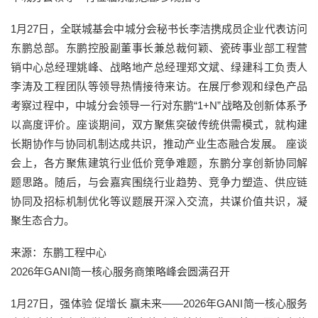
1月27日，全联城基会中城分会秘书长李洁携成员企业代表访问
东鹏总部。东鹏控股副董事长兼总裁何颖、瓷砖事业部工程营
销中心总经理姚峰、战略地产总经理郑文斌、绿建科工负责人
李涛及工程团队等领导热情接待来访。在展厅参观和绿色产品
考察过程中，中城分会领导一行对东鹏“1+N”战略及创新体系予
以高度评价。座谈期间，双方聚焦突破传统供需模式，就构建
长期协作与协同机制达成共识，推动产业生态融合发展。 座谈
会上，各方聚焦建筑行业低价竞争难题，东鹏分享创新协同解
题思路。随后，与会嘉宾围绕行业趋势、竞争力塑造、供应链
协同及招标机制优化等议题展开深入交流，共谋价值共识，凝
聚生态合力。
来源：东鹏工程中心
2026年GANI简一核心服务商策略峰会圆满召开
1月27日，强体验 促增长 赢未来——2026年GANI简一核心服务