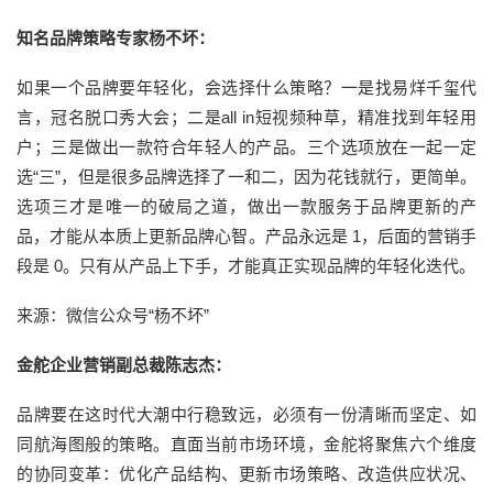
知名品牌策略专家杨不坏：
如果一个品牌要年轻化，会选择什么策略？一是找易烊千玺代
言，冠名脱口秀大会；二是all in短视频种草，精准找到年轻用
户；三是做出一款符合年轻人的产品。三个选项放在一起一定
选“三”，但是很多品牌选择了一和二，因为花钱就行，更简单。
选项三才是唯一的破局之道，做出一款服务于品牌更新的产
品，才能从本质上更新品牌心智。产品永远是 1，后面的营销手
段是 0。只有从产品上下手，才能真正实现品牌的年轻化迭代。
来源：微信公众号“杨不坏”
金舵企业营销副总裁陈志杰：
品牌要在这时代大潮中行稳致远，必须有一份清晰而坚定、如
同航海图般的策略。直面当前市场环境，金舵将聚焦六个维度
的协同变革：优化产品结构、更新市场策略、改造供应状况、