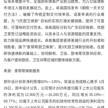
坛等多维度环节，全面剖析焕新产业前沿趋势，为万亿级焕新
市场注入强劲发展动力。会上，卓高国际发布《橱柜一天半交
付方法》，破解了传统定制交付效率低、误差率高的行业难
题，为 “3天厨卫焕新” 目标的实现打通关键链路，提供了可复
制、可落地的交付范本。卓高国际分别与广东旧好焕新、优厨
卫家签订战略投资协议，以资本注入与资源赋能的双重支持，
助力新锐品牌快速成长。卓高集团是瓷砖美缝行业的开创者和
领跑者，旗下“家帮帮厨卫焕新”，是3天厨卫焕新创始者。在瓷
砖快速焕新的基础上，协同橱柜、卫浴、厨电等优质供应商，
为客户提供厨房、卫生间等区域的整体焕新方案。
来源：家帮帮焕新服务
郑中设计扣非净利预增82%—135%，软装业务成核心推手 1月
26日，郑中设计公告，公司预计2025年度归属于上市公司股东
的净利润为12,900万元—16,200万元，同比增长35.19%—
69.77%；归属于上市公司股东的扣除非经常性损益的净利润为
11,200万元—14,500万元，同比变动82.07%—135.71%。业绩