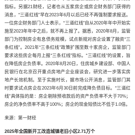
指标。另据21财经，记者也从五家房企或房企财务部门获得的
消息，“三道红线”早在2023年6月以后已经不再强制要求报送。
一位房企财务部门人士表示，“三道红线”自从2020年年中开始实
施至2023年年中之后，就不再上报了。据悉，2020年8月，监管
部门为控制房企有息债务规模，试点新规对房企设置了融资“三
条红线”。2021年“三条红线”政策扩围至数十家房企，监管部门
要求这些房企每月上报“三条红线”指标。“三道红线”的设置，旨
在降低房企负债率。2020年8月20日，住房城乡建设部、中国人
民银行在北京召开重点房地产企业座谈会，研究进一步落实房
地产长效机制。至于实施时长，据市场公开消息，监管部门其
时要求试点房企在2023年6月30日前完成降负债目标。“三道红
线”具体指的是：房企剔除预收款后的资产负债率不大于70%；
房企的净负债率不高于100%；房企的现金短债比不低于1.0倍。
来源：第一财经
2025年全国新开工改造城镇老旧小区2.71万个