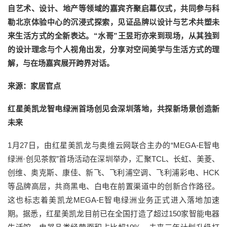
自艺术、设计、地产等领域的嘉宾齐聚启幕仪式，共同参与科
勒北京体验中心的沉浸式探索，见证品牌以设计与艺术共塑未
来生活方式的全新表达。“水哥”王昱珩亦来到现场，从其独到
的设计理念与个人视角出发，分享对空间美学与生活方式的理
解，与在场嘉宾展开跨界对话。
来源：家居官点
红星美凯龙智电绿洲首场创见会深圳落地，共探新场景创造新
未来
1月27日，由红星美凯龙与奥维云网联合主办的“MEGA-E智电
绿洲·创见茶叙”首场活动在深圳举办，汇聚TCL、长虹、美菱、
创维、奥克斯、康佳、新飞、飞利浦空调、飞利浦彩电、HCK
等品牌高层，共商黑电、白电在前置渠道中的创新合作路径。
这也标志着美凯龙MEGA-E智电绿洲业务正式进入落地加速
期。据悉，红星美凯龙目前已在全国打造了超过150家智能电器