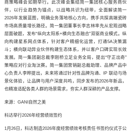
商策略峰会如期举行。此次峰会集结简一集团核心服务商伙
伴，以行业趋势为锚点，以战略共识为纽带，全面解读简一
2026年发展蓝图，明确业务落地核心方向，携手共探高端瓷砖
市场高质量增长路径。简一集团董事长李志林率先从宏观战略
层面破题，发布“纵向太阳系+横向生态融合”双驱商业模式。纵
向构建星系网点体系，针对客户精细化运营，打通5A决策漏
斗；横向联动异业伙伴构建生态体系，并以客户口碑实现长效
发展。简一集团副总裁李刚桥立足业务全局，提出“守正出奇”
策略应对行业淘汰赛。简一集团营销副总裁助理、品牌产品中
心负责人李晔提出，未来将通过针对性品牌沟通、IP 联动与场
景化体验，让品牌与用户深度共鸣，同步发布的2026年新品，
也精准适配各类人群的场景需求，夯实人群深耕的产品支撑。
来源：GANI自然之美
科达举行2026年经营绩效签约
1月26日，科达制造2026年度经营绩效考核责任书签约仪式于公