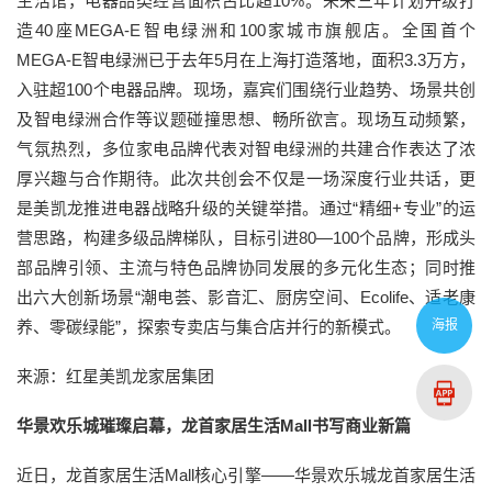
生活馆，电器品类经营面积占比超10%。未来三年计划升级打
造40座MEGA-E智电绿洲和100家城市旗舰店。全国首个
MEGA-E智电绿洲已于去年5月在上海打造落地，面积3.3万方，
入驻超100个电器品牌。现场，嘉宾们围绕行业趋势、场景共创
及智电绿洲合作等议题碰撞思想、畅所欲言。现场互动频繁，
气氛热烈，多位家电品牌代表对智电绿洲的共建合作表达了浓
厚兴趣与合作期待。此次共创会不仅是一场深度行业共话，更
是美凯龙推进电器战略升级的关键举措。通过“精细+专业”的运
营思路，构建多级品牌梯队，目标引进80—100个品牌，形成头
部品牌引领、主流与特色品牌协同发展的多元化生态；同时推
出六大创新场景“潮电荟、影音汇、厨房空间、Ecolife、适老康
海报
养、零碳绿能”，探索专卖店与集合店并行的新模式。
来源：红星美凯龙家居集团
华景欢乐城璀璨启幕，龙首家居生活Mall书写商业新篇
近日，龙首家居生活Mall核心引擎——华景欢乐城龙首家居生活