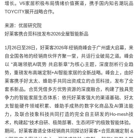
增长。V6家居积极布局情绪价值赛道，携手国内知名潮玩品
TOYCITY展开战略合作。
来源：优居研究院
好莱客携合觅科技发布2026全屋智能新品
1月26日至28日，好莱客2026年经销商峰会于广州盛大启幕，来
自全国各地的经销商伙伴齐聚一堂，共话行业破局之道。峰会
以 “高端领航AI筑势 共启新章”为核心主题，深度剖析行业趋
势，重磅发布高端定制+AI智能家居的全新战略。峰会上，由好
莱客携手好太太、蜂助手共同出资成立的合觅科技，发布了全
套系新品。合觅凭借多方优势资源的深度融合，构建了独具竞
争力的智能家居生态体系：依托好莱客强大的渠道基础、好太
太智能硬件领域积累、蜂助手成熟的数字化商品及AI算法能
力，及联合技象科技共同打造的完全自主研发的Ho-mesh技
术，构建起“技术自研、极简部署、生态闭环”的极致智能体验。
期间，好莱客邀请全体经销商共同探访好莱客×合觅高端定制 &