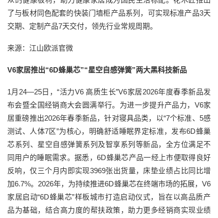
了与板材同色配套的快装门墙柜产品系列，可实现标准产品3天
交期、定制产品7天交付，领先行业常规周期。
来源：江山欧派官微
V6家居推出“6D蜂巢芯”“星空自感弹簧”两大黑科技新品
1月24—25日，“活力V6 高质生长”V6家居2026年度春季新品发
布会暨全国经销商大会圆满举行。为进一步提升产品力，V6家
居重磅推出2026年春季新品，针对寝具品类，以“7个标准、5感
测试、人体7区”为核心，明确舒适睡眠界定标准，发布6D蜂巢
芯系列、星空自感弹簧系列及智享系列等新品，全方位满足不
同用户的睡眠需求。据悉，6D蜂巢芯产品一经上市便取得良好
反响，仅三个月内即实现3969张出货量，床垫业绩占比同比增
加6.7%。2026年，为持续推进6D蜂巢芯在终端市场的拓展，V6
家居启动“6D蜂巢芯”样板城市打造启动仪式，旨在以高品质产
品为基础，结合高力度的帮扶政策，助力更多经销商实现业绩