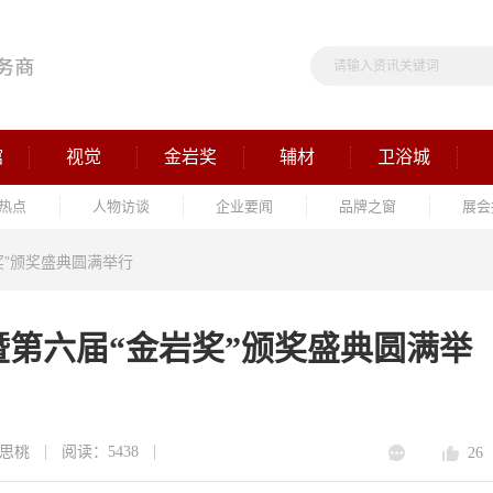
馆
视觉
金岩奖
辅材
卫浴城
热点
人物访谈
企业要闻
品牌之窗
展会
奖”颁奖盛典圆满举行
会暨第六届“金岩奖”颁奖盛典圆满举
思桃
阅读：5438
26