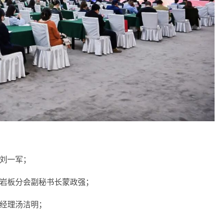
刘一军；
岩板分会副秘书长蒙政强；
经理汤洁明；