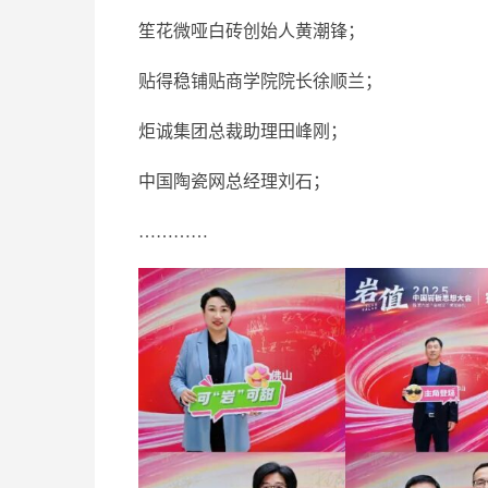
笙花微哑白砖创始人黄潮锋；
贴得稳铺贴商学院院长徐顺兰；
炬诚集团总裁助理田峰刚；
中国陶瓷网总经理刘石；
…………