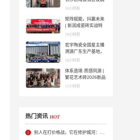
满举行，共探渠道拓
16小时前
展与门店升级新路径
矩阵赋能，抖赢未来
| 新润成瓷砖实战特
训营成功举办，吹响
18小时前
品牌秋季营销冲锋
宏宇陶瓷全国星主播
号！
溯源广东生产基地，
进阶ROI长效变现新
10小时前
路径
体系造境·质感同源 |
繁花艺术砖2026新品
发布媒体见面会圆满
11小时前
举行
热门资讯
别人在打价格战，它在修护城河：新明珠岩板的逆势密码