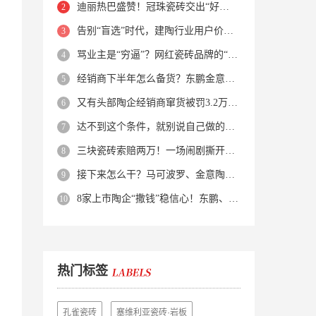
迪丽热巴盛赞！冠珠瓷砖交出“好房子”的标准答卷
告别“盲选”时代，建陶行业用户价值正在被改写！
骂业主是“穷逼”？网红瓷砖品牌的“真实面目”被揭开了！
经销商下半年怎么备货？东鹏金意陶马可波罗等10大品牌集体亮剑
又有头部陶企经销商窜货被罚3.2万！品牌区域保护岌岌可危？
达不到这个条件，就别说自己做的是质感砖！
三块瓷砖索赔两万！一场闹剧撕开了装修“碰瓷”的遮羞布
接下来怎么干？马可波罗、金意陶、蒙娜丽莎、箭牌、欧神诺、宏宇…
8家上市陶企“撒钱”稳信心！东鹏、蒙娜丽莎等启动回购增持
热门标签
孔雀瓷砖
塞维利亚瓷砖·岩板