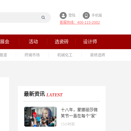
登陆
手机版
客服热线：400-115-2002
展会
活动
选瓷砖
设计师
报道
终端市场
机械化工
装修选砖
最新资讯
十八年，蒙娜丽莎微
笑节一直在每个“家”
的故事里
15小时前