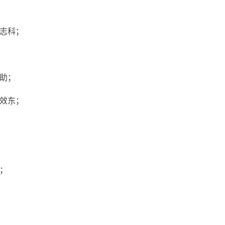
志科；
助；
效东；
；