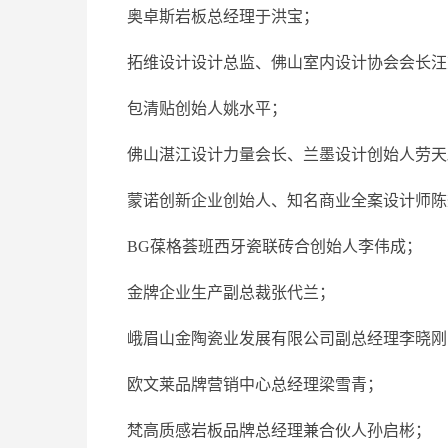
奥卓斯岩板总经理于洪宝；
拓维设计设计总监、佛山室内设计协会会长汪
包清贴创始人姚水平；
佛山湛江设计力量会长、兰墨设计创始人劳天
蒙诺创新企业创始人、知名商业全案设计师陈
BG葆格荟班西‬牙瓷联砖‬合创始人‬李伟成；
金牌企业生产副总裁张代兰；
峨眉山金陶瓷业发展有限公司副总经理李晓刚
欧文莱品牌营销中心总经理梁雪青；
梵高质感岩板品牌总经理兼合伙人孙启彬；