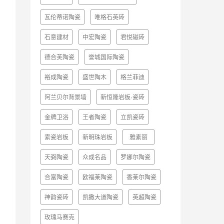
瓦伦蒂诺陶瓷
唯格石英砖
石意建材
中宏陶瓷
君悦磁砖
德合芙陶瓷
誉城国际陶瓷
裕成陶瓷
盛世陶木
格兰菲迪
阿兰贝尔背景墙
新恒隆岩板·瓷砖
金牌卫浴
王者陶瓷
立凯瓷砖
索瓷岩板
新明珠岩板
雅素丽
天弼陶瓷
众成名品
罗娜尔陶瓷
合富陶瓷
欧福莱陶瓷
香莱尔陶瓷
神韵瓷砖
凯撒大道陶瓷
英超陶瓷
玫瑰马赛克