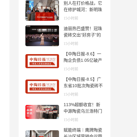
别人在打价格战，它
在修护城河：新明珠
岩板的逆势密码
15小时前
迪丽热巴盛赞！冠珠
瓷砖交出“好房子”的
标准答卷
15小时前
【中陶日报-8.6】一
陶企负债1.05亿破产
清算；东鹏拟延长基
15小时前
金投资期限；工信部
【中陶日报-8.5】广
开展建陶行业能效领
东省10批次陶瓷砖不
跑者企业推荐工作
合格；科达购买特福
15小时前
国际股份申请未通
113%超额收官！新
过；蒙娜丽莎5千万
中源陶瓷乌兰浩特门
回购股份；建霖家居
店周年活动圆满落幕
海外产能突破18亿元
15小时前
赋能终端︱鹰牌陶瓷
长沙区域营销会议圆