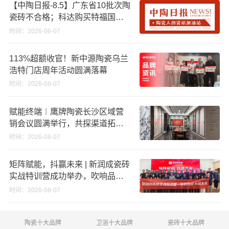
【中陶日报-8.5】广东省10批次陶
瓷砖不合格；科达购买特福国际
股份申请未通过；蒙娜丽莎5千万
时间：2026-08-07
回购股份；建霖家居海外产能突
破18亿元
113%超额收官！新中源陶瓷乌兰
浩特门店周年活动圆满落幕
时间：2026-08-07
赋能终端︱鹰牌陶瓷长沙区域营
销会议圆满举行，共探渠道拓展
与门店升级新路径
时间：2026-08-07
矩阵赋能，抖赢未来 | 新润成瓷砖
实战特训营成功举办，吹响品牌
秋季营销冲锋号！
时间：2026-08-07
陶瓷十大品牌
卫浴十大品牌
瓷砖十大品牌