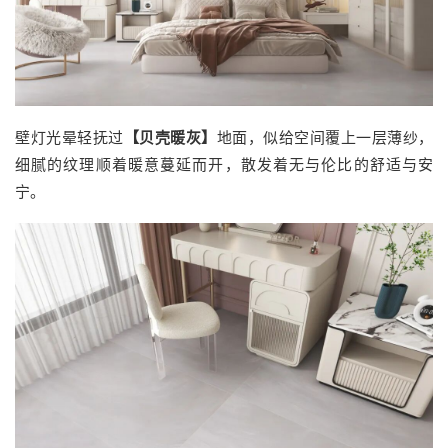
壁灯光晕轻抚过
【贝壳暖灰】
地面，似给空间覆上一层薄纱，
细腻的纹理顺着暖意蔓延而开，散发着无与伦比的舒适与安
宁。