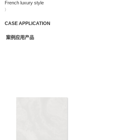
French luxury style
）
CASE APPLICATION
案例应用产品