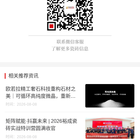
相关推荐资讯
欧若拉精工奢石科技重构石材之
美｜可循环高纯度微晶，重新定
义高端奢石原料
时间：2026-08-08
矩阵赋能·抖赢未来 | 2026裕成瓷
砖实战特训营圆满收官
时间：2026-08-08