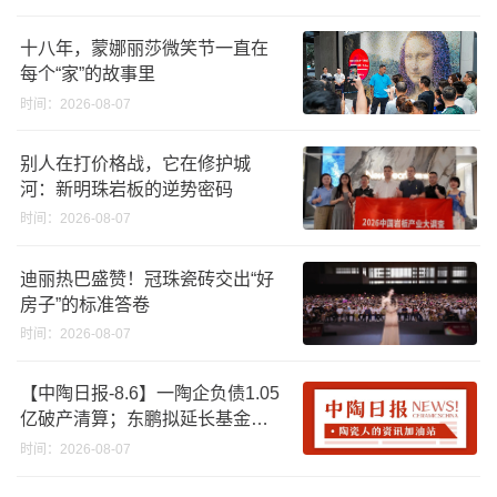
十八年，蒙娜丽莎微笑节一直在
每个“家”的故事里
时间：2026-08-07
别人在打价格战，它在修护城
河：新明珠岩板的逆势密码
时间：2026-08-07
迪丽热巴盛赞！冠珠瓷砖交出“好
房子”的标准答卷
时间：2026-08-07
【中陶日报-8.6】一陶企负债1.05
亿破产清算；东鹏拟延长基金投
资期限；工信部开展建陶行业能
时间：2026-08-07
效领跑者企业推荐工作