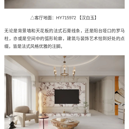
△客厅地面：HY715972 【汉白玉】
无论是背景墙和天花板的法式石膏线条，还是阳台垭口的罗马
柱，亦或是空间中的弧形轮廓，建筑与装饰艺术恰到好处的点
缀，皆是法式风格优雅的注脚。