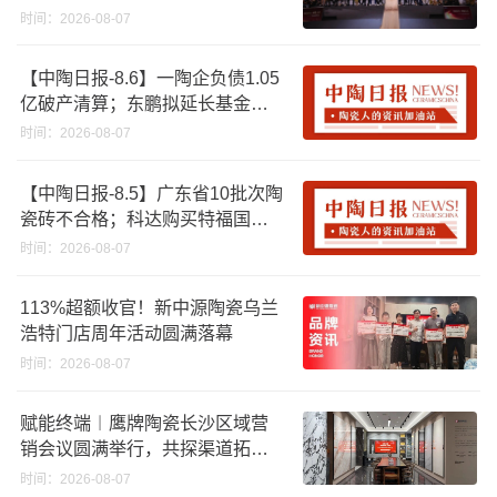
时间：2026-08-07
【中陶日报-8.6】一陶企负债1.05
亿破产清算；东鹏拟延长基金投
资期限；工信部开展建陶行业能
时间：2026-08-07
效领跑者企业推荐工作
【中陶日报-8.5】广东省10批次陶
瓷砖不合格；科达购买特福国际
股份申请未通过；蒙娜丽莎5千万
时间：2026-08-07
回购股份；建霖家居海外产能突
破18亿元
113%超额收官！新中源陶瓷乌兰
浩特门店周年活动圆满落幕
时间：2026-08-07
赋能终端︱鹰牌陶瓷长沙区域营
销会议圆满举行，共探渠道拓展
与门店升级新路径
时间：2026-08-07