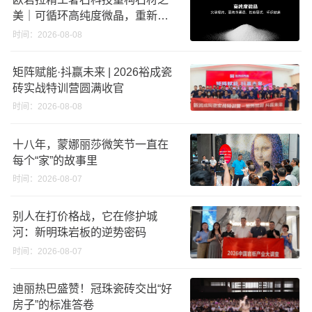
美｜可循环高纯度微晶，重新定
义高端奢石原料
时间：2026-08-08
矩阵赋能·抖赢未来 | 2026裕成瓷
砖实战特训营圆满收官
时间：2026-08-08
十八年，蒙娜丽莎微笑节一直在
每个“家”的故事里
时间：2026-08-07
别人在打价格战，它在修护城
河：新明珠岩板的逆势密码
时间：2026-08-07
迪丽热巴盛赞！冠珠瓷砖交出“好
房子”的标准答卷