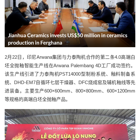
2月22日，印尼Arwana集团与力泰陶机合作的第二条4.0高端白
坯全抛釉智能生产线在Arwana Palembang 4D工厂成功签约。
该生产线引进了力泰陶机PST14000型制粉系统、釉料制备系
统、DHD-EM7自循环七层干燥器、DFC烧成窑及辅机釉线等先
进装备。主要生产600×600mm、800×800mm、600×1200mm
等规格的高端白坯全抛釉产品。