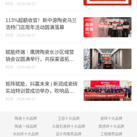
股份申请未通过；蒙娜丽莎5千万
时间：2026-08-07
回购股份；建霖家居海外产能突
破18亿元
113%超额收官！新中源陶瓷乌兰
浩特门店周年活动圆满落幕
时间：2026-08-07
赋能终端︱鹰牌陶瓷长沙区域营
销会议圆满举行，共探渠道拓展
与门店升级新路径
时间：2026-08-07
矩阵赋能，抖赢未来 | 新润成瓷砖
实战特训营成功举办，吹响品牌
秋季营销冲锋号！
时间：2026-08-07
陶瓷十大品牌
卫浴十大品牌
瓷砖十大品牌
陶瓷一线品牌
大理石瓷砖十大品牌
质感砖十大品牌
木纹砖十大品牌
设计师推荐品牌
工程推荐品牌