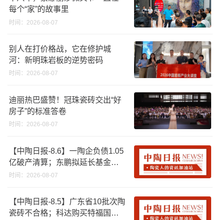
每个“家”的故事里
时间：2026-08-07
别人在打价格战，它在修护城
河：新明珠岩板的逆势密码
时间：2026-08-07
迪丽热巴盛赞！冠珠瓷砖交出“好
房子”的标准答卷
时间：2026-08-07
【中陶日报-8.6】一陶企负债1.05
亿破产清算；东鹏拟延长基金投
资期限；工信部开展建陶行业能
时间：2026-08-07
效领跑者企业推荐工作
【中陶日报-8.5】广东省10批次陶
瓷砖不合格；科达购买特福国际