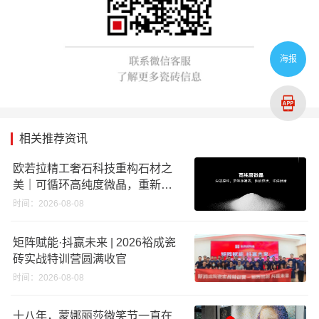
海报
相关推荐资讯
欧若拉精工奢石科技重构石材之
美｜可循环高纯度微晶，重新定
义高端奢石原料
时间：2026-08-08
矩阵赋能·抖赢未来 | 2026裕成瓷
砖实战特训营圆满收官
时间：2026-08-08
十八年，蒙娜丽莎微笑节一直在