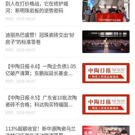
别人在打价格战，它在修护城
河：新明珠岩板的逆势密码
时间：2026-08-07
迪丽热巴盛赞！冠珠瓷砖交出“好
房子”的标准答卷
时间：2026-08-07
【中陶日报-8.6】一陶企负债1.05
亿破产清算；东鹏拟延长基金投
资期限；工信部开展建陶行业能
时间：2026-08-07
效领跑者企业推荐工作
【中陶日报-8.5】广东省10批次陶
瓷砖不合格；科达购买特福国际
股份申请未通过；蒙娜丽莎5千万
时间：2026-08-07
回购股份；建霖家居海外产能突
破18亿元
113%超额收官！新中源陶瓷乌兰