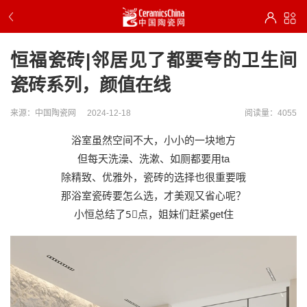
恒福瓷砖|邻居见了都要夸的卫生间
瓷砖系列，颜值在线
来源：中国陶瓷网
2024-12-18
阅读量：4055
浴室虽然空间不大，小小的一块地方
但每天洗澡、洗漱、如厕都要用ta
除精致、优雅外，瓷砖的选择也很重要哦
那浴室瓷砖要怎么选，才美观又省心呢？
小恒总结了5⃣点，姐妹们赶紧get住