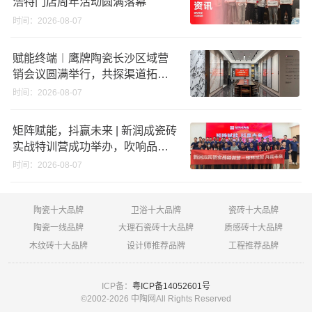
浩特门店周年活动圆满落幕
时间：2026-08-07
赋能终端︱鹰牌陶瓷长沙区域营
销会议圆满举行，共探渠道拓展
与门店升级新路径
时间：2026-08-07
矩阵赋能，抖赢未来 | 新润成瓷砖
实战特训营成功举办，吹响品牌
秋季营销冲锋号！
时间：2026-08-07
陶瓷十大品牌
卫浴十大品牌
瓷砖十大品牌
陶瓷一线品牌
大理石瓷砖十大品牌
质感砖十大品牌
木纹砖十大品牌
设计师推荐品牌
工程推荐品牌
ICP备：
粤ICP备14052601号
©2002-
2026 中陶网All Rights Reserved