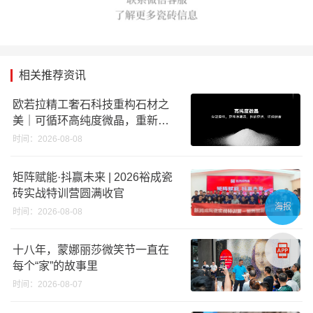
相关推荐资讯
欧若拉精工奢石科技重构石材之
美｜可循环高纯度微晶，重新定
义高端奢石原料
时间：2026-08-08
矩阵赋能·抖赢未来 | 2026裕成瓷
砖实战特训营圆满收官
海报
时间：2026-08-08
十八年，蒙娜丽莎微笑节一直在
每个“家”的故事里
时间：2026-08-07