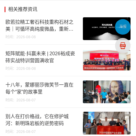
相关推荐资讯
欧若拉精工奢石科技重构石材之
海报
美｜可循环高纯度微晶，重新定
义高端奢石原料
时间：2026-08-08
矩阵赋能·抖赢未来 | 2026裕成瓷
砖实战特训营圆满收官
时间：2026-08-08
十八年，蒙娜丽莎微笑节一直在
每个“家”的故事里
时间：2026-08-07
别人在打价格战，它在修护城
河：新明珠岩板的逆势密码
时间：2026-08-07