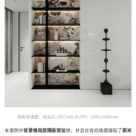
隔板架墙面：帕朵拉 CB7143L9LPP0 1200x2400mm
本案例中
背景墙局部隔板架设计
，并且在背后墙面铺贴了
斯米