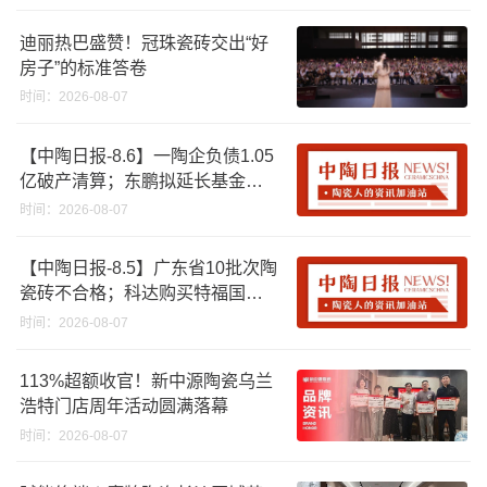
迪丽热巴盛赞！冠珠瓷砖交出“好
房子”的标准答卷
时间：2026-08-07
【中陶日报-8.6】一陶企负债1.05
亿破产清算；东鹏拟延长基金投
资期限；工信部开展建陶行业能
时间：2026-08-07
效领跑者企业推荐工作
【中陶日报-8.5】广东省10批次陶
瓷砖不合格；科达购买特福国际
股份申请未通过；蒙娜丽莎5千万
时间：2026-08-07
回购股份；建霖家居海外产能突
破18亿元
113%超额收官！新中源陶瓷乌兰
浩特门店周年活动圆满落幕
时间：2026-08-07