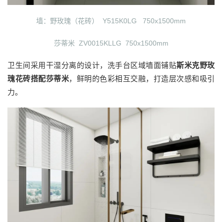
墙：野玫瑰（花砖） Y515K0LG 750x1500mm
莎蒂米 ZV0015KLLG 750x1500mm
卫生间采用干湿分离的设计，洗手台区域墙面铺贴
斯米克野玫
瑰花砖搭配莎蒂米
，鲜明的色彩相互交融，打造层次感和吸引
力。