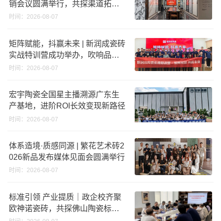
销会议圆满举行，共探渠道拓展
与门店升级新路径
时间：2026-08-07
矩阵赋能，抖赢未来 | 新润成瓷砖
实战特训营成功举办，吹响品牌
秋季营销冲锋号！
时间：2026-08-07
宏宇陶瓷全国星主播溯源广东生
产基地，进阶ROI长效变现新路径
时间：2026-08-07
体系造境·质感同源 | 繁花艺术砖2
026新品发布媒体见面会圆满举行
时间：2026-08-07
标准引领 产业提质｜政企校齐聚
欧神诺瓷砖，共探佛山陶瓷标准
化发展新路径