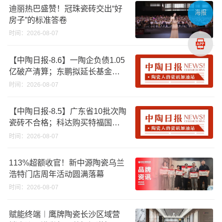
迪丽热巴盛赞！冠珠瓷砖交出“好
海报
房子”的标准答卷
时间：2026-08-07
【中陶日报-8.6】一陶企负债1.05
亿破产清算；东鹏拟延长基金投
资期限；工信部开展建陶行业能
时间：2026-08-07
效领跑者企业推荐工作
【中陶日报-8.5】广东省10批次陶
瓷砖不合格；科达购买特福国际
股份申请未通过；蒙娜丽莎5千万
时间：2026-08-07
回购股份；建霖家居海外产能突
破18亿元
113%超额收官！新中源陶瓷乌兰
浩特门店周年活动圆满落幕
时间：2026-08-07
赋能终端︱鹰牌陶瓷长沙区域营