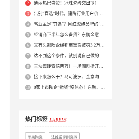
迪丽热巴盛赞！冠珠瓷砖交出“好房子”的标准答卷
告别“盲选”时代，建陶行业用户价值正在被改写！
骂业主是“穷逼”？网红瓷砖品牌的“真实面目”被揭开了！
经销商下半年怎么备货？东鹏金意陶马可波罗等10大品牌集体亮剑
又有头部陶企经销商窜货被罚3.2万！品牌区域保护岌岌可危？
达不到这个条件，就别说自己做的是质感砖！
三块瓷砖索赔两万！一场闹剧撕开了装修“碰瓷”的遮羞布
接下来怎么干？马可波罗、金意陶、蒙娜丽莎、箭牌、欧神诺、宏宇…
8家上市陶企“撒钱”稳信心！东鹏、蒙娜丽莎等启动回购增持
热门标签
雨果陶瓷
法维诺定制瓷砖