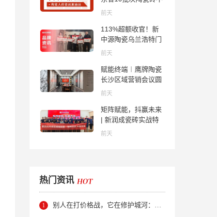
合格；科达购买特福
前天
国际股份申请未通
113%超额收官！新
过；蒙娜丽莎5千万
中源陶瓷乌兰浩特门
回购股份；建霖家居
店周年活动圆满落幕
海外产能突破18亿元
前天
赋能终端︱鹰牌陶瓷
长沙区域营销会议圆
满举行，共探渠道拓
前天
展与门店升级新路径
矩阵赋能，抖赢未来
| 新润成瓷砖实战特
训营成功举办，吹响
前天
品牌秋季营销冲锋
号！
热门资讯
别人在打价格战，它在修护城河：新明珠岩板的逆势密码