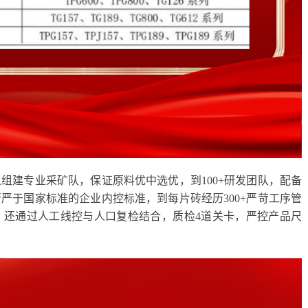
组建专业采矿队，保证原料优中选优，到100+研发团队，配备
严于国家标准的企业内控标准，到每片砖经历300+严苛工序管
，还通过人工线控与人口复检结合，质检4道关卡，严控产品尺