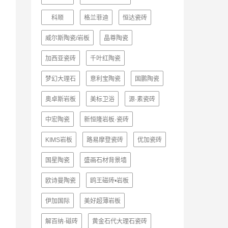
科顺
格兰菲迪
恒达瓷砖
威尔斯陶瓷/岩板
晶尊陶瓷
加西亚瓷砖
千叶红陶瓷
梦幻大理石
意利宝陶瓷
国鹏陶瓷
奥卓斯岩板
美标卫浴
源·素瓷砖
中宏陶瓷
新恒隆岩板·瓷砖
KIMS岩板
路易摩登瓷砖
优加瓷砖
国星陶瓷
盛画石材背景墙
欧诗曼陶瓷
鸥王磁砖•岩板
伊加国际
美好超薄岩板
解百纳·磁砖
黄金石代大理石瓷砖