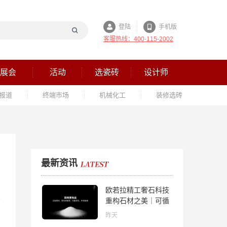
登陆
手机版
客服热线：400-115-2002
展会
活动
选瓷砖
设计师
报道
终端市场
机械化工
装修选砖
最新资讯
欧若拉精工奢石科技
重构石材之美｜可循
环高纯度微晶，重新
昨天
定义高端奢石原料