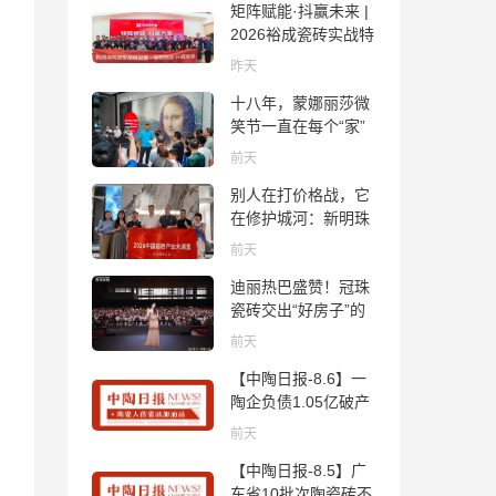
矩阵赋能·抖赢未来 |
2026裕成瓷砖实战特
训营圆满收官
昨天
十八年，蒙娜丽莎微
笑节一直在每个“家”
的故事里
前天
别人在打价格战，它
在修护城河：新明珠
岩板的逆势密码
前天
迪丽热巴盛赞！冠珠
瓷砖交出“好房子”的
标准答卷
前天
【中陶日报-8.6】一
陶企负债1.05亿破产
清算；东鹏拟延长基
前天
金投资期限；工信部
【中陶日报-8.5】广
开展建陶行业能效领
东省10批次陶瓷砖不
跑者企业推荐工作