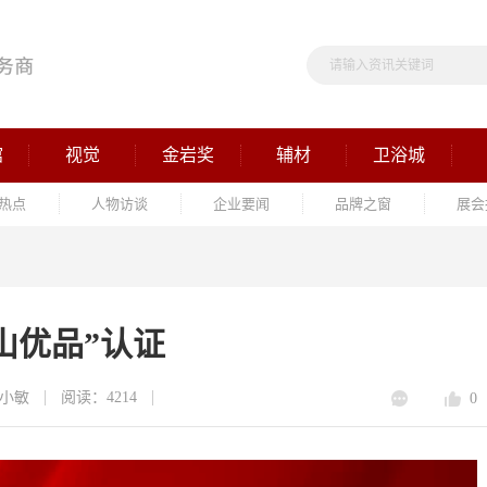
馆
视觉
金岩奖
辅材
卫浴城
热点
人物访谈
企业要闻
品牌之窗
展会
佛山优品”认证
小敏
阅读：4214
0