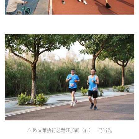
△ 欧文莱执行总裁汪加武（右）一马当先