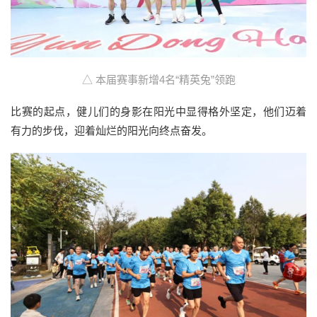
△ 本届赛事新增4名“精英兔”领跑
比赛的起点，健儿们的身影在阳光中显得格外坚定，他们迈着
有力的步伐，迎着灿烂的阳光向终点奋发。