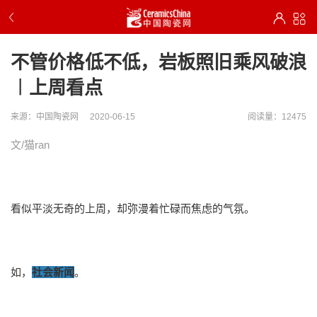
不管价格低不低，岩板照旧乘风破浪
︱上周看点
来源：中国陶瓷网
2020-06-15
阅读量：12475
文/猫ran
看似平淡无奇的上周，却弥漫着忙碌而焦虑的气氛。
如，
社会新闻
。