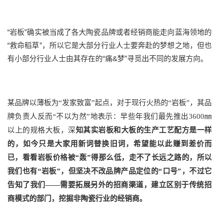
“岩板”确实被当成了各大陶瓷品牌或者经销商能走向蓝海领地的
“救命稻草”，所以它是大部分行业人士要奔赴的梦想之地，但也
有小部分行业人士由其存在的“痛&梦”寻觅出不同的发展方向。
某品牌以薄板为“发家致富”起点，对于现行火热的“岩板”，其品
牌负责人反而“不以为然”地表示：早些年我们最先推出3600㎜
以上的规格大板，深
知其实岩板和大板的生产工艺配方是一样
的，如今只是大家用新词替换旧词，希望能以此赚到差价而
已，看看岩板价格被“轰”得那么低，走不了长远之路的，所以
我们也有“岩板”，但坚决不改品牌产品定位的“口号”，不过它
告知了我们——需要拓展另外的招商渠道，建立区别于传统招
商模式的部门，挖掘非陶瓷行业的经销商。