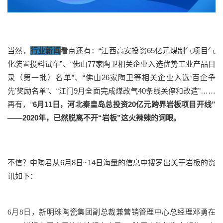
当然，
行业新闻
看点还有：“江西高安投资65亿元煤制气项目气
化装置投料试车”、“佛山77家陶卫相关企业入选优势工业产品目
录（第一批）名单”、“佛山26家陶卫等相关企业入选‘百企争
先’奖励名单”、“江门9月全面完成煤改气40条线关停和改造”……
再有，“
6月11日，河北秦皇岛总投资20亿元跨界岩板项目开线”
——2020年，已然脱离不开“岩板”这火辣辣的词眼。
不信？中陶君从6月8日~14日海量的信息中搜罗出关于岩板的资
讯如下：
6月8日，新明珠陶瓷集团副总裁兼营销管理中心总经理邓勇在