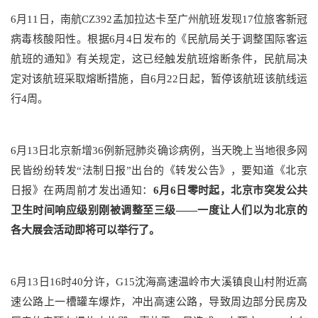
6月11日，南航CZ392孟加拉达卡至广州航班发现17位旅客新冠
病毒核酸阳性。根据6月4日发布的《民航局关于调整国际客运
航班的通知》有关规定，这已经触发航班熔断条件，民航局决
定对该航班采取熔断措施，自6月22日起，暂停该航班该航线运
行4周。
6月13日北京新增36例新冠肺炎确诊病例，当天晚上当地很多网
民皆纷纷转发“法制日报”出台的《转发公告》，要知道《北京
日报》在两周前才发出通知：
6月6日零时起，北京市突发公共
卫生时间响应级别刚被调整至三级——一度让人们以为北京的
各大展会活动即将可以举行了。
6月13日16时40分许，G15沈海高速温岭市大溪镇良山村附近高
速公路上一槽罐车爆炸，冲出高速公路，导致周边部分民房及