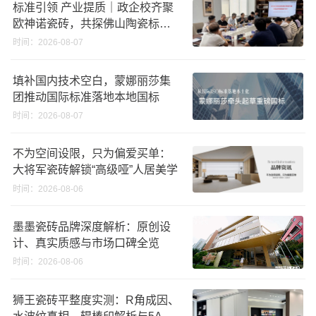
标准引领 产业提质｜政企校齐聚
欧神诺瓷砖，共探佛山陶瓷标准
化发展新路径
时间：2026-08-07
填补国内技术空白，蒙娜丽莎集
团推动国际标准落地本地国标
时间：2026-08-07
不为空间设限，只为偏爱买单：
大将军瓷砖解锁“高级哑”人居美学
时间：2026-08-06
墨墨瓷砖品牌深度解析：原创设
计、真实质感与市场口碑全览
时间：2026-08-06
狮王瓷砖平整度实测：R角成因、
水波纹真相、辊棒印解析与5A标