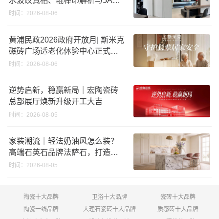
准选购指南
时间：2026-08-06
黄浦民政2026政府开放月| 斯米克
磁砖广场适老化体验中心正式亮
相
时间：2026-08-06
逆势启新，稳赢新局｜宏陶瓷砖
总部展厅焕新升级开工大吉
时间：2026-08-05
家装潮流｜轻法奶油风怎么装？
高端石英石品牌法萨石，打造质
感橱柜台面
时间：2026-08-05
陶瓷十大品牌
卫浴十大品牌
瓷砖十大品牌
陶瓷一线品牌
大理石瓷砖十大品牌
质感砖十大品牌