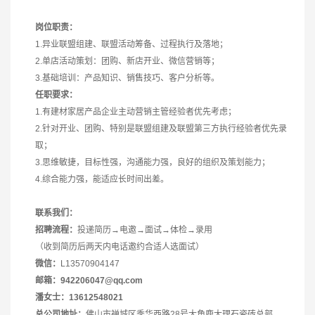
岗位职责：
1.异业联盟组建、联盟活动筹备、过程执行及落地；
2.单店活动策划：团购、新店开业、微信营销等；
3.基础培训：产品知识、销售技巧、客户分析等。
任职要求：
1.有建材家居产品企业主动营销主管经验者优先考虑；
2.针对开业、团购、特别是联盟组建及联盟第三方执行经验者优先录
取；
3.思维敏捷，目标性强，沟通能力强，良好的组织及策划能力；
4.综合能力强，能适应长时间出差。
联系我们：
招聘流程：
投递简历→电邀→面试→体检→录用
（收到简历后两天内电话邀约合适人选面试）
微信：
L13570904147
邮箱：
942206047@qq.com
潘女士：
13612548021
总公司地址：
佛山市禅城区季华西路28号大角鹿大理石瓷砖总部