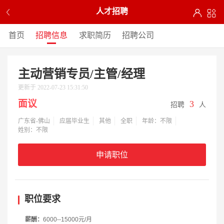
人才招聘
首页
招聘信息
求职简历
招聘公司
主动营销专员/主管/经理
更新于 2022-07-23 15:31:50
面议
3
招聘
人
广东省-佛山
应届毕业生
其他
全职
年龄：不限
姓别：不限
申请职位
职位要求
薪酬：
6000--15000元/月